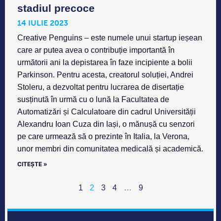
stadiul precoce
14 IULIE 2023
Creative Penguins – este numele unui startup ieșean
care ar putea avea o contribuție importantă în
următorii ani la depistarea în faze incipiente a bolii
Parkinson. Pentru acesta, creatorul soluției, Andrei
Stoleru, a dezvoltat pentru lucrarea de disertație
susținută în urmă cu o lună la Facultatea de
Automatizări și Calculatoare din cadrul Universității
Alexandru Ioan Cuza din Iași, o mănușă cu senzori
pe care urmează să o prezinte în Italia, la Verona,
unor membri din comunitatea medicală și academică.
CITEȘTE »
1
2
3
4
…
9