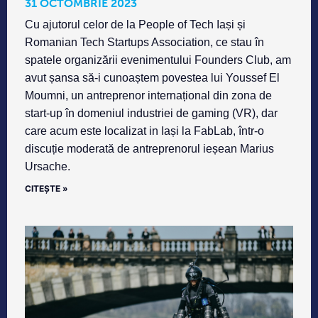
31 OCTOMBRIE 2023
Cu ajutorul celor de la People of Tech Iași și
Romanian Tech Startups Association, ce stau în
spatele organizării evenimentului Founders Club, am
avut șansa să-i cunoaștem povestea lui Youssef El
Moumni, un antreprenor internațional din zona de
start-up în domeniul industriei de gaming (VR), dar
care acum este localizat in Iași la FabLab, într-o
discuție moderată de antreprenorul ieșean Marius
Ursache.
CITEȘTE »