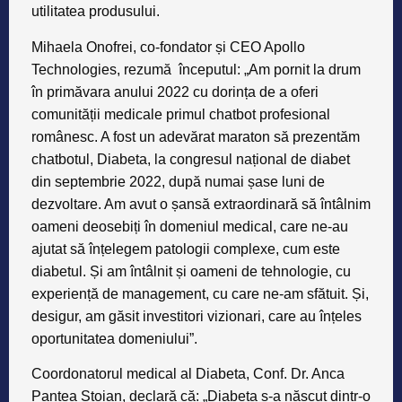
utilitatea produsului.
Mihaela Onofrei, co-fondator și CEO Apollo
Technologies, rezumă începutul: „Am pornit la drum
în primăvara anului 2022 cu dorința de a oferi
comunității medicale primul chatbot profesional
românesc. A fost un adevărat maraton să prezentăm
chatbotul, Diabeta, la congresul național de diabet
din septembrie 2022, după numai șase luni de
dezvoltare. Am avut o șansă extraordinară să întâlnim
oameni deosebiți în domeniul medical, care ne-au
ajutat să înțelegem patologii complexe, cum este
diabetul. Și am întâlnit și oameni de tehnologie, cu
experiență de management, cu care ne-am sfătuit. Și,
desigur, am găsit investitori vizionari, care au înțeles
oportunitatea domeniului”.
Coordonatorul medical al Diabeta, Conf. Dr. Anca
Pantea Stoian, declară că: „Diabeta s-a născut dintr-o