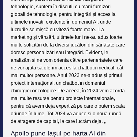
tehnologie, suntem în discuții cu marii furnizori
globali de tehnologie, pentru integrări și acces la
ultimele inovații existente în domeniul AI, unde
lucrurile se mișcă cu viteză foarte mare. La
marketing și vânzări, ultimele luni ne-au adus foarte
multe solicitări de la diverși jucători din sănătate care
doresc personalizări sau integrări. Evident, le
analizăm și ne vom orienta către parteneriatele care
ne vor ajuta să oferim acces la chatboții medicali cât
mai multor persoane. Anul 2023 ne-a adus și primul
proiect internațional, un chatbot în domeniul
chirurgiei oncologice. De aceea, în 2024 vom acorda
mai multe resurse pentru proiecte internaționale,
pentru că avem deja expertiză pe care o putem scala
oriunde în lume. Tot 2024 va aduce și o nouă rundă
de atragere de capital, la care lucrăm deja. „
Apollo pune Iașul pe harta AI din