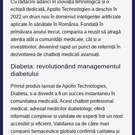
Cu rădăcini adânci în inovația tehnologică și o
echipă dedicată, Apollo Technologies a deschis în
2022 un drum nou în domeniul inteligenței artificiale
aplicate în sănătate în România. Fondată în
primăvara anului trecut, compania a reușit să atragă
atenția atât a comunității medicale, cât și a
investitorilor, devenind rapid un punct de referință în
dezvoltarea de chatboți medicali avansați.
Diabeta: revoluționând managementul
diabetului
Primul produs lansat de Apollo Technologies,
Diabeta, s-a dovedit a fi un succes instantaneu în
comunitatea medicală. Acest chatbot profesional
medical, adresat medicilor diabetologi, oferă
informații complexe și validate de experți într-un mod
accesibil și eficient. Validarea sa de către mari
companii farmaceutice globale confirmă calitatea și