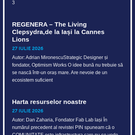
3
REGENERA – The Living
Clepsydra,de la Iași la Cannes
Lions
27 IULIE 2026
Autor: Adrian MironescuStrategic Designer și
fondator, Optimism Works O idee bună nu trebuie să
se nască într-un oraș mare. Are nevoie de un
ecosistem suficient
Harta resurselor noastre
27 IULIE 2026
Autor: Dan Zaharia, Fondator Fab Lab Iași În
numărul precedent al revistei PIN spuneam că o
COMUNITATE este infrastructura care nu se vede.