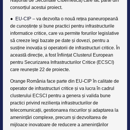
Național de Securitate Cibernetică) care fac parte din
consorțiul acestui proiect.
●
EU-CIP
– va dezvolta o nouă rețea paneuropeană
de cunoștințe și bune practici pentru infrastructurile
informatice critice, care va permite forurilor legislative
să creeze legi bazate pe date și dovezi, pentru a
susține inovația și operatorii de infrastructuri critice. În
această direcție, a fost înființat Clusterul European
pentru Securizarea Infrastructurilor Critice (ECSCI)
care reunește 22 de proiecte.
Orange România face parte din EU-CIP în calitate de
operator de infrastructuri critice și va lucra în cadrul
clusterului ECSCI pentru a genera și valida bune
practici privind reziliența infrastructurilor de
telecomunicații, gestionarea riscurilor și adaptarea la
amenințări complexe, precum și dezvoltarea de
mijloace inovatoare de reducere a amenințărilor