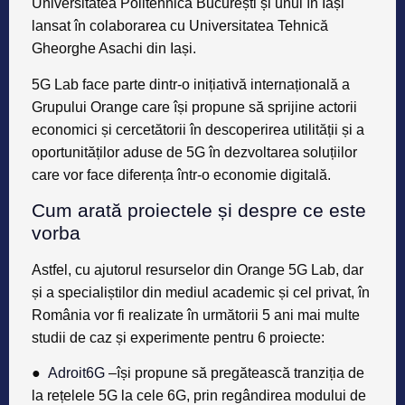
Universitatea Politehnică București și unul în Iași
lansat în colaborarea cu Universitatea Tehnică
Gheorghe Asachi din Iași.
5G Lab face parte dintr-o inițiativă internațională a
Grupului Orange care își propune să sprijine actorii
economici și cercetătorii în descoperirea utilității și a
oportunităților aduse de 5G în dezvoltarea soluțiilor
care vor face diferența într-o economie digitală.
Cum arată proiectele și despre ce este
vorba
Astfel, cu ajutorul resurselor din Orange 5G Lab, dar
și a specialiștilor din mediul academic și cel privat, în
România vor fi realizate în următorii 5 ani mai multe
studii de caz și experimente pentru 6 proiecte:
●
Adroit6G
–își propune să pregătească tranziția de
la rețelele 5G la cele 6G, prin regândirea modului de