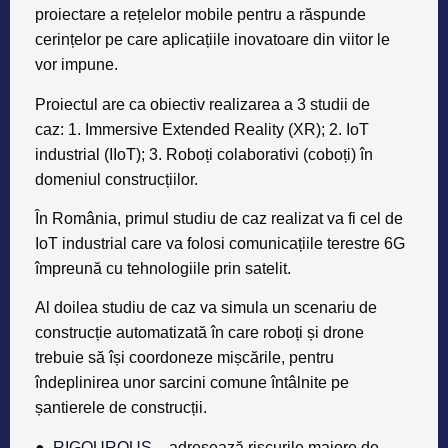
proiectare a rețelelor mobile pentru a răspunde
cerințelor pe care aplicațiile inovatoare din viitor le
vor impune.
Proiectul are ca obiectiv realizarea a 3 studii de
caz: 1. Immersive Extended Reality (XR); 2. IoT
industrial (IIoT); 3. Roboți colaborativi (coboți) în
domeniul construcțiilor.
În România, primul studiu de caz realizat va fi cel de
IoT industrial care va folosi comunicațiile terestre 6G
împreună cu tehnologiile prin satelit.
Al doilea studiu de caz va simula un scenariu de
construcție automatizată în care roboți și drone
trebuie să își coordoneze mișcările, pentru
îndeplinirea unor sarcini comune întâlnite pe
șantierele de construcții.
●
RIGOUROUS
– adresează riscurile majore de