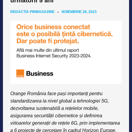
următorii 5 ani
REDACTIA PINMAGAZINE
NOIEMBRIE 28, 2023
Orange România face pa
ș
i importan
ț
i pentru
standardizarea la nivel global a tehnologiei 5G,
dezvoltarea sustenabil
ă
a re
ț
elelor mobile,
asigurarea securit
ăț
ii cibernetice
ș
i definirea
viitoarelor genera
ț
ii de re
ț
ele 6G, prin implementarea
a 6 proiecte de cercetare în cadrul Horizon Europe.