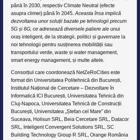
până în 2030, respectiv Climate Neutral (efecte
asupra climei) până în 2045.
Aceasta însa implic
ă
dezvoltarea unor solu
ț
ii bazate pe tehnologii precum
5G
ș
i 6G, ce adreseaz
ă
diversele paliere ale
unui
oraș inteligent, de la strategii, politici și guvernare la
noi tehnologii pentru susținerea mobilității sau
transportului verde, waste și water management,
smart energy management, și multe altele.
Consorțiul care coordonează NetZeRoCities este
format din Universitatea Politehnică din București,
Institutul Național de Cercetare – Dezvoltare în
Informatică ICI București, Universitatea Tehnică din
Cluj-Napoca, Universitatea Tehnică de Construcții
București, Universitatea „Ștefan cel Mare” din
Suceava, Holisun SRL, Beia Cercetare SRL, Datacor
SRL, Inteligent Convergent Solutions SRL, SC
Building Technology Group R SRL, Orange România