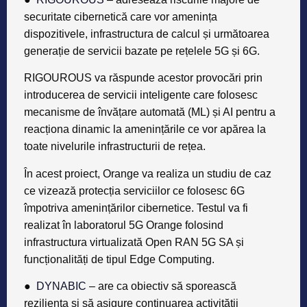
securitate cibernetică care vor amenința
dispozitivele, infrastructura de calcul și următoarea
generație de servicii bazate pe rețelele 5G și 6G.
RIGOUROUS va răspunde acestor provocări prin
introducerea de servicii inteligente care folosesc
mecanisme de învățare automată (ML) și AI pentru a
reacționa dinamic la amenințările ce vor apărea la
toate nivelurile infrastructurii de rețea.
În acest proiect, Orange va realiza un studiu de caz
ce vizează protecția serviciilor ce folosesc 6G
împotriva amenințărilor cibernetice. Testul va fi
realizat în laboratorul 5G Orange folosind
infrastructura virtualizată Open RAN 5G SA și
funcționalități de tipul Edge Computing.
●
DYNABIC
– are ca obiectiv să sporească
reziliența și să asigure continuarea activității