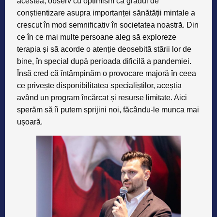
acestea, observ cu optimism că gradul de
conștientizare asupra importanței sănătății mintale a
crescut în mod semnificativ în societatea noastră. Din
ce în ce mai multe persoane aleg să exploreze
terapia și să acorde o atenție deosebită stării lor de
bine, în special după perioada dificilă a pandemiei.
Însă cred că întâmpinăm o provocare majoră în ceea
ce privește disponibilitatea specialiștilor, aceștia
având un program încărcat și resurse limitate. Aici
sperăm să îi putem sprijini noi, făcându-le munca mai
ușoară.