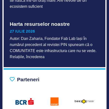
se nască într-un oraș mare. Are nevoie de un
ecosistem suficient
Harta resurselor noastre
27 IULIE 2026
Autor: Dan Zaharia, Fondator Fab Lab Iași În
numărul precedent al revistei PIN spuneam că o
COMUNITATE este infrastructura care nu se vede.
Relațiile, încrederea
Parteneri