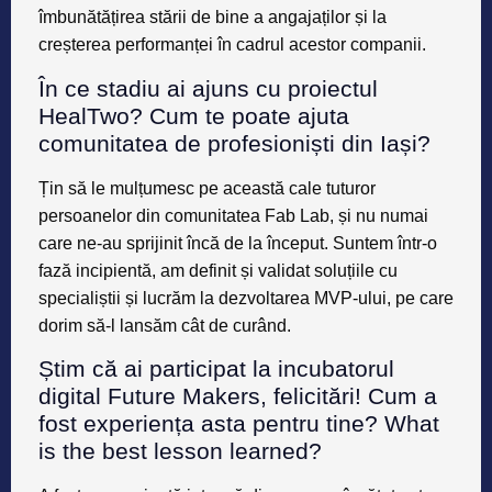
îmbunătățirea stării de bine a angajaților și la
creșterea performanței în cadrul acestor companii.
În ce stadiu ai ajuns cu proiectul
HealTwo? Cum te poate ajuta
comunitatea de profesioniști din Iași?
Țin să le mulțumesc pe această cale tuturor
persoanelor din comunitatea Fab Lab, și nu numai
care ne-au sprijinit încă de la început. Suntem într-o
fază incipientă, am definit și validat soluțiile cu
specialiștii și lucrăm la dezvoltarea MVP-ului, pe care
dorim să-l lansăm cât de curând.
Știm că ai participat la incubatorul
digital Future Makers, felicitări! Cum a
fost experiența asta pentru tine? What
is the best lesson learned?