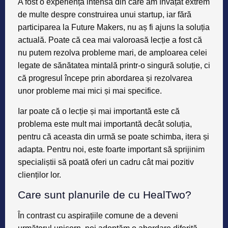
A fost o experiență intensă din care am învățat extrem
de multe despre construirea unui startup, iar fără
participarea la Future Makers, nu aș fi ajuns la soluția
actuală. Poate că cea mai valoroasă lecție a fost că
nu putem rezolva probleme mari, de amploarea celei
legate de sănătatea mintală printr-o singură soluție, ci
că progresul începe prin abordarea și rezolvarea
unor probleme mai mici și mai specifice.
Iar poate că o lecție și mai importantă este că
problema este mult mai importantă decât soluția,
pentru că aceasta din urmă se poate schimba, itera și
adapta. Pentru noi, este foarte important să sprijinim
specialiștii să poată oferi un cadru cât mai pozitiv
clienților lor.
Care sunt planurile de cu HealTwo?
În contrast cu aspirațiile comune de a deveni