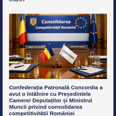
CITEȘTE »
Confederația Patronală Concordia a
avut o întâlnire cu Președintele
Camerei Deputaților și Ministrul
Muncii privind consolidarea
competitivității României