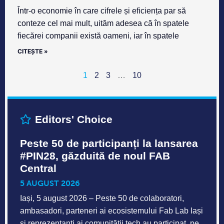
Într-o economie în care cifrele și eficiența par să
conteze cel mai mult, uităm adesea că în spatele
fiecărei companii există oameni, iar în spatele
CITEȘTE »
1
2
3
…
10
Editors' Choice
Peste 50 de participanți la lansarea
#PIN28, găzduită de noul FAB
Central
5 AUGUST 2026
Iași, 5 august 2026 – Peste 50 de colaboratori,
ambasadori, parteneri ai ecosistemului Fab Lab Iași
și reprezentanți ai comunității tech au participat, pe