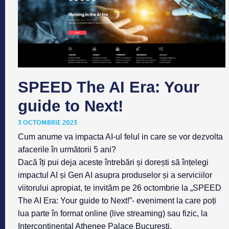
SPEED The AI Era: Your
guide to Next!
3 OCTOMBRIE 2023
Cum anume va impacta AI-ul felul in care se vor dezvolta
afacerile în următorii 5 ani?
Dacă îți pui deja aceste întrebări și dorești să înțelegi
impactul AI și Gen AI asupra produselor și a serviciilor
viitorului apropiat, te invităm pe 26 octombrie la „SPEED
The AI Era: Your guide to Next!”- eveniment la care poți
lua parte în format online (live streaming) sau fizic, la
Intercontinental Athenee Palace București.