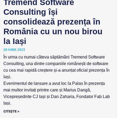
Tremend Software
Consulting își
consolidează prezența în
România cu un nou birou
la Iași
28 IUNIE 2023
În urma cu numai câteva săptămâni Tremend Software
Consulting, una dintre companiile românești de software
cu cea mai rapidă creștere și-a anunțat oficial prezența în
Iași.
Evenimentul de lansare a avut loc la Palas în prezența
mai multor invitați printre care și Marius Dangă,
Vicepreședinte CJ Iași și Dan Zaharia, Fondator Fab Lab
Iași.
CITEȘTE »