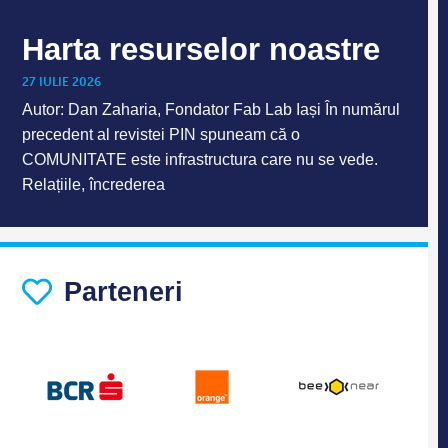
Harta resurselor noastre
27 IULIE 2026
Autor: Dan Zaharia, Fondator Fab Lab Iași În numărul
precedent al revistei PIN spuneam că o
COMUNITATE este infrastructura care nu se vede.
Relațiile, încrederea
Parteneri