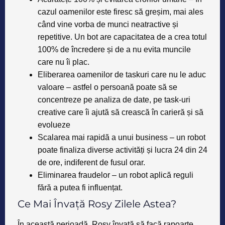
cazul oamenilor este firesc să greșim, mai ales
când vine vorba de munci neatractive și
repetitive. Un bot are capacitatea de a crea totul
100% de încredere și de a nu evita muncile
care nu îi plac.
Eliberarea oamenilor de taskuri care nu le aduc
valoare – astfel o persoană poate să se
concentreze pe analiza de date, pe task-uri
creative care îi ajută să crească în carieră și să
evolueze
Scalarea mai rapidă a unui business – un robot
poate finaliza diverse activități și lucra 24 din 24
de ore, indiferent de fusul orar.
Eliminarea fraudelor – un robot aplică reguli
fără a putea fi influențat.
Ce Mai Învață Rosy Zilele Astea?
În această perioadă,
Rosy învață să facă
rapoarte
.