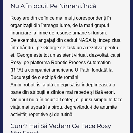
Nu A Înlocuit Pe Nimeni. Încă
Rosy are din ce în ce mai mulți corespondenți în
organizații din întreaga lume, de la mari grupuri
financiare la firme de resurse umane și turism.
De exemplu, angajați din cadrul
NASA
își încep ziua
întrebându-l pe
George
ce task-uri a rezolvat pentru
ei. George este tot un asistent virtual, dezvoltat, ca și
Rosy
, pe platforma
Robotic Process Automation
(RPA)
a companiei americane
UiPath
,
fondată la
București de o echipă de români
.
Ambii roboți își ajută colegii să își îndeplinească o
parte din atribuțiile zilnice mai repede și fără erori.
Niciunul nu a înlocuit alt coleg, ci pur și simplu le face
viața mai ușoară la birou, degrevându-i de anumite
activități repetitive și de rutină.
Cum? Hai Să Vedem Ce Face Rosy