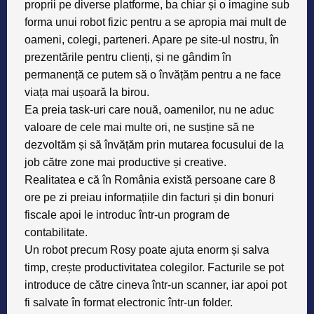
proprii pe diverse platforme, ba chiar și o imagine sub
forma unui robot fizic pentru a se apropia mai mult de
oameni, colegi, parteneri. Apare pe site-ul nostru, în
prezentările pentru clienți, și ne gândim în
permanență ce putem să o învățăm pentru a ne face
viața mai ușoară la birou.
Ea preia task-uri care nouă, oamenilor, nu ne aduc
valoare de cele mai multe ori, ne susține să ne
dezvoltăm și să învățăm prin mutarea focusului de la
job către zone mai productive și creative.
Realitatea e că în România există persoane care 8
ore pe zi preiau informațiile din facturi și din bonuri
fiscale apoi le introduc într-un program de
contabilitate.
Un robot precum Rosy poate ajuta enorm și salva
timp, crește productivitatea colegilor.
Facturile se pot
introduce de către cineva într-un scanner, iar apoi pot
fi salvate în format electronic într-un folder.