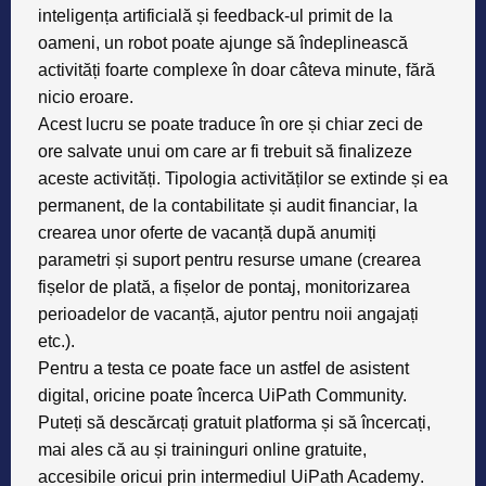
inteligența artificială și feedback-ul primit de la
oameni,
un robot poate ajunge să îndeplinească
activități foarte complexe în doar câteva minute, fără
nicio eroare.
Acest lucru se poate traduce în
ore și chiar zeci de
ore salvate unui om
care ar fi trebuit să finalizeze
aceste activități. Tipologia activităților se extinde și ea
permanent, de la
contabilitate
și
audit financiar
, la
crearea unor oferte de vacanță
după anumiți
parametri și
suport pentru resurse umane
(crearea
fișelor de plată, a fișelor de pontaj, monitorizarea
perioadelor de vacanță, ajutor pentru noii angajați
etc.).
Pentru a testa ce poate face un astfel de asistent
digital, oricine poate încerca
UiPath Community.
Puteți să descărcați gratuit platforma și să încercați,
mai ales că au și traininguri online gratuite,
accesibile oricui prin intermediul
UiPath Academy
.