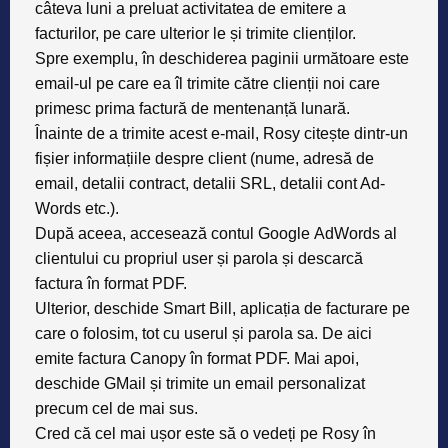
câteva luni a preluat activitatea de emitere a
facturilor, pe care ulterior le și trimite clienților.
Spre exemplu, în deschiderea paginii următoare este
email-ul pe care ea îl trimite către clienții noi care
primesc prima factură de mentenanță lunară.
Înainte de a trimite acest e-mail, Rosy citește dintr-un
fișier informațiile despre client (nume, adresă de
email, detalii contract, detalii SRL, detalii cont Ad-
Words etc.).
După aceea, accesează contul
Google
AdWords
al
clientului cu propriul user și parola și descarcă
factura în format PDF.
Ulterior, deschide
Smart Bill
, aplicația de facturare pe
care o folosim, tot cu userul și parola sa. De aici
emite factura Canopy în format PDF. Mai apoi,
deschide
GMail
și trimite un email personalizat
precum cel de mai sus.
Cred că cel mai ușor este să o vedeți pe Rosy în