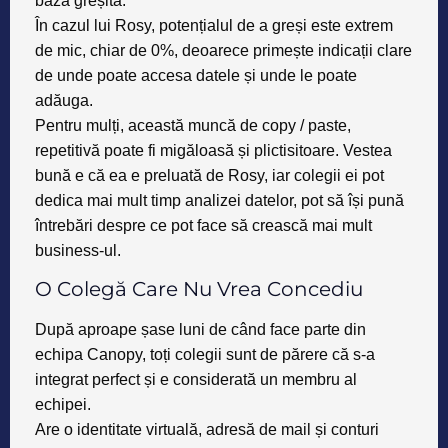
bază greșită.
În cazul lui Rosy, potențialul de a greși este extrem
de mic, chiar de 0%, deoarece primește indicații clare
de unde poate accesa datele și unde le poate
adăuga.
Pentru mulți, această muncă de copy / paste,
repetitivă poate fi migăloasă și plictisitoare. Vestea
bună e că ea e preluată de Rosy, iar colegii ei pot
dedica mai mult timp analizei datelor, pot să își pună
întrebări despre ce pot face să crească mai mult
business-ul.
O Colegă Care Nu Vrea Concediu
După aproape șase luni de când face parte din
echipa Canopy,
toți colegii sunt de părere că s-a
integrat perfect și e considerată un membru al
echipei.
Are o identitate virtuală, adresă de mail și conturi