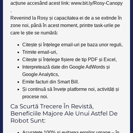
acțiune accesând acest link:
www.bit.ly/Rosy-Canopy
.
Revenind la Rosy și capacitatea ei de a se extinde în
zone noi, până în acest moment, printre task-urile pe
care le știe se numără:
Citește și înțelege email-uri pe baza unor reguli,
Trimite email-uri,
Citește și înțelege fișiere de tip PDF și Excel,
Interpretează date din Google AdWords și
Google Analytics,
Emite facturi din Smart Bill.
Și continuă să învețe platforme noi, activități și
procese noi.
Ca Scurtă Trecere În Revistă,
Beneficiile Majore Ale Unui Astfel De
Robot Sunt:
Acuratețe 100% și evitarea erorilor umane – în