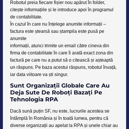
Robotul preia fiecare fișier nou apărut în folder,
citește informațiile și le introduce apoi în programul
de contabilitate.
În cazul în care nu înțelege anumite informații –
factura este ștearsă sau ștampila este pusă pe
anumite
informații, atunci trimite un email către cineva din
firma de contabilitate în care îi arată exact zona din
factură pe care nu a putut să o citească și așteaptă
un răspuns. Pe baza acestui răspuns, robotul învață,
iar data viitoare va ști singur.
Sunt Organizații Globale Care Au
Deja Sute De Roboți Bazați Pe
Tehnologia RPA
Dacă sună puțin SF, nu este, lucrurile acestea se
întâmplă în România și în toată lumea, pentru că
diverse organizații au apelat la RPA și unele chiar au