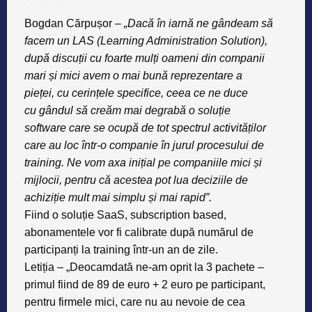
Bogdan Cărpușor
–
„Dacă în iarnă ne
gândeam să
facem un LAS (Learning Administration
Solution),
după discuții cu
foarte mulți oameni din companii
mari și
mici avem o mai bună reprezentare a
pieței,
cu cerințele specifice, ceea ce ne duce
cu
gândul să creăm mai degrabă o soluție
software
care se ocupă de tot spectrul
activităților
care au loc într-o companie în
jurul procesului de
training. Ne vom axa
inițial pe companiile mici și
mijlocii, pentru
că acestea pot lua deciziile de
achiziție mult
mai simplu și mai rapid”.
Fiind o soluție SaaS, subscription based,
abonamentele vor fi calibrate după numărul de
participanți la training într-un an de zile.
Letiția – „Deocamdată ne-am oprit la
3 pachete –
primul fiind de 89 de euro
+ 2 euro pe participant,
pentru firmele
mici, care nu au nevoie de cea