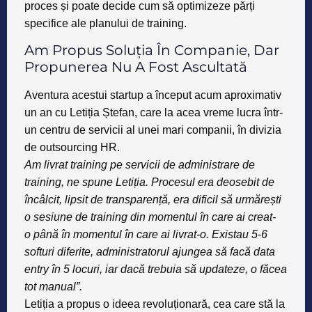
proces și poate decide cum să optimizeze părți
specifice ale planului de training.
Am Propus Soluția În Companie, Dar
Propunerea Nu A Fost Ascultată
Aventura acestui startup a început acum aproximativ
un an cu
Letiția Ștefan
, care la acea vreme lucra într-
un centru de servicii al unei mari companii, în divizia
de outsourcing HR.
Am livrat training pe servicii de administrare
de
training, ne spune Letiția. Procesul
era deosebit de
încâlcit, lipsit de tran
sparență, era dificil să urmărești
o sesiune de
training din momentul în care ai creat-
o
până în momentul în care ai livrat-o. Existau
5-6
softuri diferite, administratorul ajungea
să facă data
entry în 5 locuri, iar dacă trebuia
să updateze, o făcea
tot manual”.
Letiția a propus o ideea revoluționară, cea care stă la