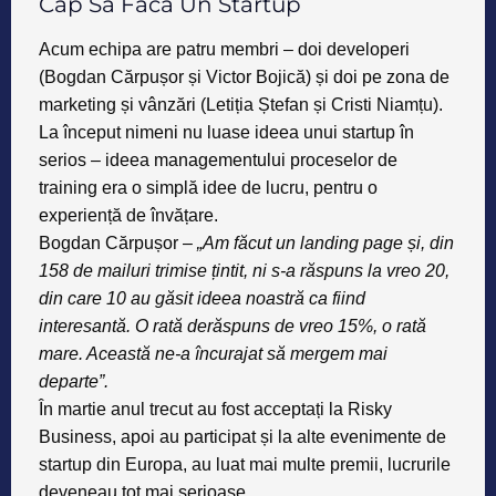
Cap Să Facă Un Startup
Acum echipa are patru membri – doi developeri
(
Bogdan Cărpușor
și
Victor
Bojică
) și doi pe zona de
marketing și vânzări (
Letiția Ștefan
și
Cristi Niamțu
).
La început nimeni nu luase ideea unui startup în
serios – ideea managementului proceselor de
training era o simplă idee de lucru, pentru o
experiență de învățare.
Bogdan Cărpușor
–
„Am făcut un landing
page și, din
158 de mailuri trimise țintit, ni s-a
răspuns la vreo 20,
din care 10 au găsit
ideea noastră ca fiind
interesantă. O rată derăspuns de vreo 15%, o rată
mare. Această
ne-a încurajat să mergem mai
departe”.
În martie anul trecut au fost acceptați la
Risky
Business
, apoi au participat și la alte evenimente de
startup din Europa, au luat mai multe premii, lucrurile
deveneau tot mai serioase.