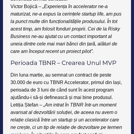
Victor Bojică –
„Experiența în accelerator
ne-a
maturizat, ne-a expus la cerințele startup life,
am pus
la punct multe din funcționalitățile
produsului. În tot
acest timp, am folosit fonduri
proprii. Cei de la Risky
Business ne-au ajutat cu
un contact important al
uneia dintre cele mai
mari bănci din țară, alături de
care am început
recent un proiect pilot”.
Perioada TBNR – Crearea Unul MVP
Din luna martie, au semnat un contract de peste
30.000 de euro
cu
TBNR Accelerator
, primul din Iași,
perioada de 3 luni de când sunt în acest program
ajutându-i să-și definească și mai bine produsul.
Letiția Ștefan
–
„Am intrat în TBNR într-un
moment
avansat al dezvoltării soluției, de
aceea nu avem o
relație clasică între un
startup și un accelerator care
ne crește, ci un
tip de relație de dezvoltare pe termen