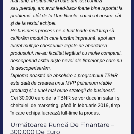
mai
lung. În situațiile în care am fost confuzi
sau
pierduți, am avut feed-back foarte bine raportat
la
problemă, atât de la Dan Nicola,
coach-ul nostru, cât
și de la restul echipei.
Pe business process ne-a luat foarte mult
timp să
calibrăm modul în care lucrăm
împreună, apoi am
lucrat mult pe chestiunile
legate de abordarea
produsului, ne-au
facilitat legături cu multe companii,
descoperind
astfel niște nevoi ale firmelor pe
care nu
le descoperiserăm.
Diploma noastră de absolvire a programului
TBNR
este dată de crearea unui MVP (minimum
viable
product) și a unei mai bune
strategii de business”.
Cei 30.000 euro de la TBNR se vor duce în salarii și
cheltuieli de marketing, până în februarie 2019, timp
în care echipa lucrează full-time la produs.
Următoarea Rundă De Finanțare –
300.000 De Euro