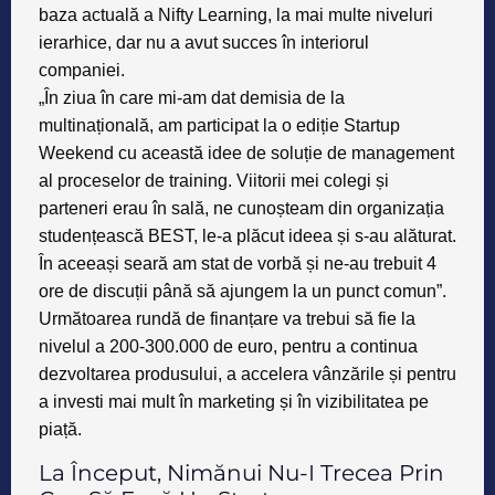
baza actuală a Nifty Learning, la mai multe niveluri
ierarhice, dar nu a avut succes în interiorul
companiei.
„În ziua în care mi-am dat demisia de la
multinațională, am participat la o ediție Startup
Weekend cu această idee de soluție de management
al proceselor de training. Viitorii mei colegi și
parteneri erau în sală, ne cunoșteam din organizația
studențească BEST, le-a plăcut ideea și s-au alăturat.
În aceeași seară am stat de vorbă și ne-au trebuit 4
ore de discuții până să ajungem la un punct comun”.
Următoarea rundă de finanțare va trebui să fie la
nivelul a 200-300.000 de euro, pentru a continua
dezvoltarea produsului, a accelera vânzările și pentru
a investi mai mult în marketing și în vizibilitatea pe
piață.
La Început, Nimănui Nu-I Trecea Prin