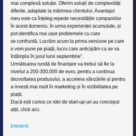
mai
complexă soluție. Oferim soluții de
complexități
diferite, adaptate la
mărimea clientului. Avantajul
meu
este ca înțeleg repede necesitățile
companiilor
în acest domeniu, în urma
experienței acumulate, și
pot identifica
mai ușor problemele cu care
se
confruntă. Lucrăm acum la prima versiune
pe care
o vom pune pe piață,
lucru care anticipăm ca se va
întâmpla
în jurul lunii septembrie”.
Următoarea rundă de finanțare va trebui să fie la
nivelul a 200-300.000 de euro, pentru a continua
dezvoltarea produsului, a accelera vânzările și pentru
a investi mai mult în marketing și în vizibilitatea pe
piață.
Dacă ești curios ce idei de start-up-uri au conceput
alții, click
aici.
ETICHETE