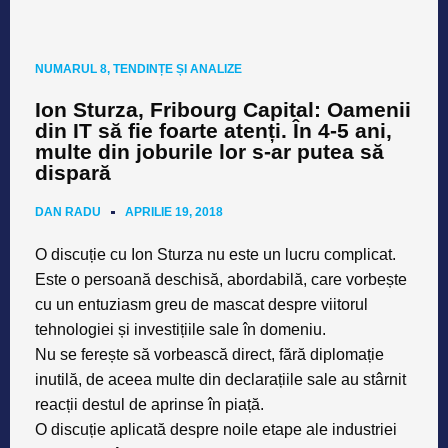
NUMARUL 8
,
TENDINȚE ȘI ANALIZE
Ion Sturza, Fribourg Capital: Oamenii
din IT să fie foarte atenți. În 4-5 ani,
multe din joburile lor s-ar putea să
dispară
DAN RADU
APRILIE 19, 2018
O discuție cu Ion Sturza nu este un lucru complicat.
Este o persoană deschisă, abordabilă, care vorbește
cu un entuziasm greu de mascat despre viitorul
tehnologiei și investițiile sale în domeniu.
Nu se ferește să vorbească direct, fără diplomație
inutilă, de aceea multe din declarațiile sale au stârnit
reacții destul de aprinse în piață.
O discuție aplicată despre noile etape ale industriei