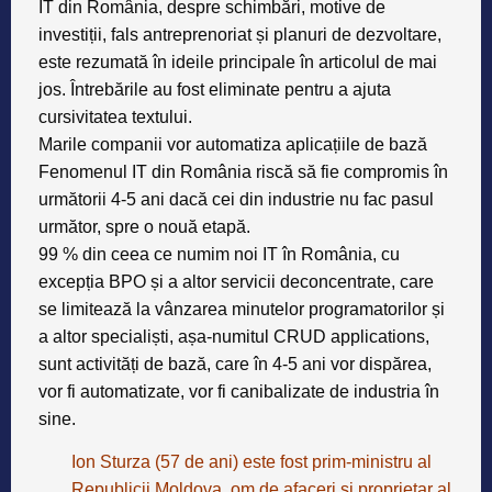
IT din România, despre schimbări, motive de
investiții, fals antreprenoriat și planuri de dezvoltare,
este rezumată în ideile principale în articolul de mai
jos. Întrebările au fost eliminate pentru a ajuta
cursivitatea textului.
Marile companii vor automatiza aplicațiile de bază
Fenomenul IT din România riscă să fie compromis în
următorii 4-5 ani dacă cei din industrie nu fac pasul
următor, spre o nouă etapă.
99 % din ceea ce numim noi IT în România, cu
excepția BPO și a altor servicii deconcentrate, care
se limitează la vânzarea minutelor programatorilor și
a altor specialiști, așa-numitul CRUD applications,
sunt activități de bază, care în 4-5 ani vor dispărea,
vor fi automatizate, vor fi canibalizate de industria în
sine.
Ion Sturza (57 de ani) este fost prim-ministru al
Republicii Moldova, om de afaceri și proprietar al