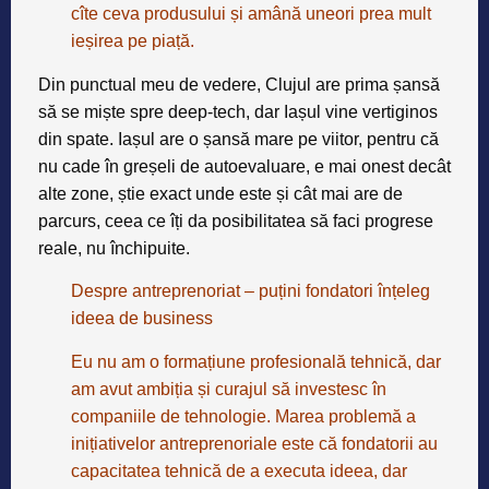
cîte ceva produsului și amână uneori prea mult
ieșirea pe piață.
Din punctual meu de vedere, Clujul are prima șansă
să se miște spre deep-tech, dar Iașul vine vertiginos
din spate. Iașul are o șansă mare pe viitor, pentru că
nu cade în greșeli de autoevaluare, e mai onest decât
alte zone, știe exact unde este și cât mai are de
parcurs, ceea ce îți da posibilitatea să faci progrese
reale, nu închipuite.
Despre antreprenoriat – puțini fondatori înțeleg
ideea de business
Eu nu am o formațiune profesională tehnică, dar
am avut ambiția și curajul să investesc în
companiile de tehnologie. Marea problemă a
inițiativelor antreprenoriale este că fondatorii au
capacitatea tehnică de a executa ideea, dar