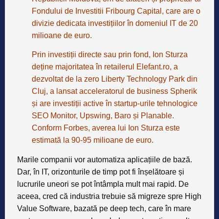
Fondului de Investitii Fribourg Capital, care are o
divizie dedicata investițiilor în domeniul IT de 20
milioane de euro.
Prin investiții directe sau prin fond, Ion Sturza
deține majoritatea în retailerul Elefant.ro, a
dezvoltat de la zero Liberty Technology Park din
Cluj, a lansat acceleratorul de business Spherik
și are investiții active în startup-urile tehnologice
SEO Monitor, Upswing, Baro și Planable.
Conform Forbes, averea lui Ion Sturza este
estimată la 90-95 milioane de euro.
Marile companii vor automatiza aplicațiile de bază.
Dar, în IT, orizonturile de timp pot fi înșelătoare și
lucrurile uneori se pot întâmpla mult mai rapid. De
aceea, cred că industria trebuie să migreze spre High
Value Software, bazată pe deep tech, care în mare