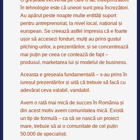
în tehnologie este că uneori sunt prea încrezători.
Au apărut peste noapte multe entități suport
pentru antreprenoriat, la nivel local, național și
european. Se creează astfel impresia că e foarte
ușor să accesezi fonduri, mulți au prins gustul
pitching-urilor, a prezentărilor, și se concentrează
mai puțin pe ceea ce contează de fapt –
produsul, marketarea lui și modelul de business.
Aceasta e greșeala fundamentală – s-au prins în
iureșul prezentărilor și uită că trebuie să facă cu
adevărat ceva valabil, vandabil.
Avem o rată mai mică de succes în România și
din acest motiv avem comunitatea mică. Există
un tip de formulă – ca să se nască un proiect
mare, trebuie să ai o comunitate de cel puțin
50.000 de specialiști.