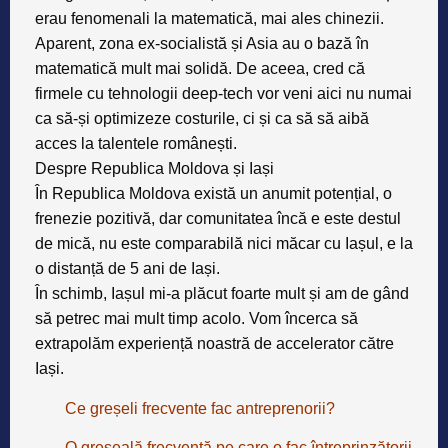
erau fenomenali la matematică, mai ales chinezii.
Aparent, zona ex-socialistă și Asia au o bază în
matematică mult mai solidă. De aceea, cred că
firmele cu tehnologii deep-tech vor veni aici nu numai
ca să-și optimizeze costurile, ci și ca să să aibă
acces la talentele românești.
Despre Republica Moldova și Iași
În Republica Moldova există un anumit potențial, o
frenezie pozitivă, dar comunitatea încă e este destul
de mică, nu este comparabilă nici măcar cu Iașul, e la
o distanță de 5 ani de Iași.
În schimb, Iașul mi-a plăcut foarte mult și am de gând
să petrec mai mult timp acolo. Vom încerca să
extrapolăm experiență noastră de accelerator către
Iași.
Ce greșeli frecvente fac antreprenorii?
O greșeală frecventă pe care o fac întreprinzătorii