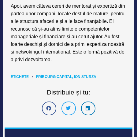
Apoi, avem câteva cereri de mentorat și expertiză din
partea unor companii locale destul de mature, pentru
a le structura afacerile și a le face finanțabile. Ei
recunosc că și-au atins limitele competențelor
manageriale și financiare și au cerut ajutor. Au fost
foarte deschiși și dornici de a primi expertiza noastră
și netwokingul internațional. Este o formă pozitivă de
a privi dezvoltarea.
ETICHETE
FRIBOURG CAPITAL
,
ION STURZA
Distribuie și tu: