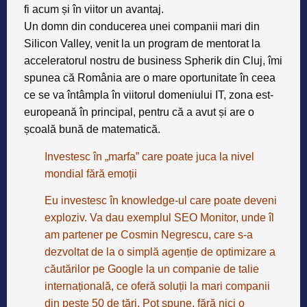
fi acum și în viitor un avantaj.
Un domn din conducerea unei companii mari din
Silicon Valley, venit la un program de mentorat la
acceleratorul nostru de business Spherik din Cluj, îmi
spunea că România are o mare oportunitate în ceea
ce se va întâmpla în viitorul domeniului IT, zona est-
europeană în principal, pentru că a avut și are o
școală bună de matematică.
Investesc în „marfa” care poate juca la nivel
mondial fără emoții
Eu investesc în knowledge-ul care poate deveni
exploziv. Va dau exemplul SEO Monitor, unde îl
am partener pe Cosmin Negrescu, care s-a
dezvoltat de la o simplă agenție de optimizare a
căutărilor pe Google la un companie de talie
internațională, ce oferă soluții la mari companii
din peste 50 de țări. Pot spune, fără nici o