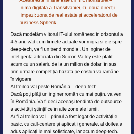
Acesta este în sine este un mic monstruleț –
inimă digitală a Transilvaniei, cu două direcții
limpezi: zona de real estate și acceleratorul de
business Spherik.
Dacă modelăm viitorul IT-ului românesc în orizontul a
4-5 ani, văd cum firmele actuale vor migra și ele spre
deep-tech, va fi un trend mondial. Un inginer de
inteligență artificială din Silicon Valley este plătit
acum cu un salariu de la un milion de dolari în sus,
prin urmare competiția bazată pe costuri va rămâne
în vigoare.
Al treilea val peste România – deep-tech
Dacă poți plăți un inginer român cu mai puțin, va veni
în România. Va fi deci aceeași tendință de outsource
a activității științifice în alte zone ale lumii.
Ar fi al treilea val – primul a fost legat de activitățile
basic, cu call-centere și aplicații generale, al doilea a
adus aplicațiile mai sofisticate, iar acum deep-tech.