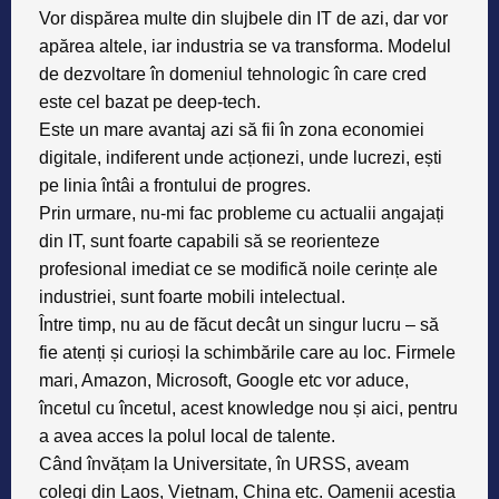
Vor dispărea multe din slujbele din IT de azi, dar vor
apărea altele, iar industria se va transforma. Modelul
de dezvoltare în domeniul tehnologic în care cred
este cel bazat pe deep-tech.
Este un mare avantaj azi să fii în zona economiei
digitale, indiferent unde acționezi, unde lucrezi, ești
pe linia întâi a frontului de progres.
Prin urmare, nu-mi fac probleme cu actualii angajați
din IT, sunt foarte capabili să se reorienteze
profesional imediat ce se modifică noile cerințe ale
industriei, sunt foarte mobili intelectual.
Între timp, nu au de făcut decât un singur lucru – să
fie atenți și curioși la schimbările care au loc. Firmele
mari, Amazon, Microsoft, Google etc vor aduce,
încetul cu încetul, acest knowledge nou și aici, pentru
a avea acces la polul local de talente.
Când învățam la Universitate, în URSS, aveam
colegi din Laos, Vietnam, China etc. Oamenii aceștia