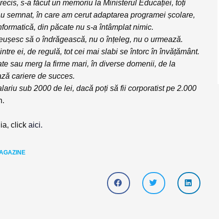
ecis, s-a făcut un memoriu la Ministerul Educației, toți
l-au semnat, în care am cerut adaptarea programei școlare,
formatică, din păcate nu s-a întâmplat nimic.
reușesc să o îndrăgească, nu o înțeleg, nu o urmează.
dintre ei, de regulă, tot cei mai slabi se întorc în învățământ.
te sau merg la firme mari, în diverse domenii, de la
ează cariere de succes.
riu sub 2000 de lei, dacă poți să fii corporatist pe 2.000
n.
ia, click
aici.
AGAZINE