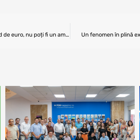
„Atunci când pășești pe o piață de un miliard de euro, nu poți fi un amator”- Călin Fusu (Neogen)
Un fenomen în plină exp