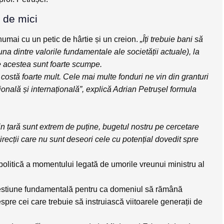
 de mici
numai cu un petic de hârtie și un creion
.
„Îți trebuie bani să
una dintre valorile fundamentale ale societății actuale), la
te acestea sunt foarte scumpe.
costă foarte mult. Cele mai multe fonduri ne vin din granturi
ională și internațională”, explică Adrian Petrușel formula
din țară sunt extrem de puține, bugetul nostru pe cercetare
direcții care nu sunt deseori cele cu potențial dovedit spre
politică a momentului legată de umorile vreunui ministru al
chestiune fundamentală pentru ca domeniul să rămână
spre cei care trebuie să instruiască viitoarele generații de