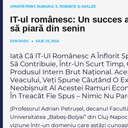
APARITII PRINT
,
NUMARUL 9
,
TENDINȚE ȘI ANALIZE
IT-ul românesc: Un succes ap
să piară din senin
DAN RADU
IULIE 19, 2018
Iată Că IT-Ul Românesc A Înflorit S
Să Contribuie, Într-Un Scurt Timp,
Produsul Intern Brut Național. Acest
Veacului, Veți Spune Căutând O Ex
Neobișnuit Al Acestei Ramuri Econ
În Treacăt Fie Spus – Nimic Nu Par
(Profesorul Adrian Petrușel, decanul Facult
Universitatea „Babeș-Bolyai” din Cluj-Napoca,
viziune într-un domeniu care astăzi cunoaș