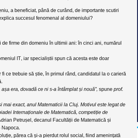
eniu, a beneficiat, până de curând, de
importante scutiri
a explica succesul fenomenal al domeniului?
de firme din domeniu în ultimii ani: în cinci ani, numărul
omeniul IT
, iar specialiștii spun că acesta este doar
fi ce trebuie să știe, în primul rând, candidatul la o carieră
ă
.
ă așa era, dovadă ce ni s-a întâmplat și nouă”,
spune
prof.
i mai exact, anul Matematicii la Cluj. Motivul este legat de
piadei Internaționale de Matematică, competiție de
drian Petrușel
, decanul Facultății de Matematică și
j- Napoca.
luție, părea că și-a pierdut rolul social, fiind amenințată