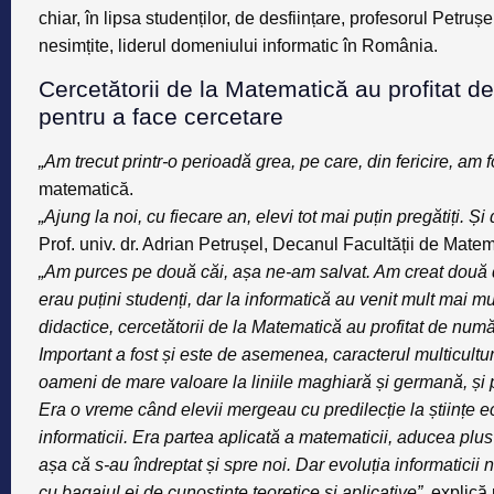
chiar, în lipsa studenților, de desființare, profesorul Petru
nesimțite, liderul domeniului informatic în România
.
Cercetătorii de la Matematică au profitat d
pentru a face cercetare
„Am trecut printr-o perioadă grea, pe care, din fericire, am 
matematică.
„Ajung la noi, cu fiecare an, elevi tot mai puțin pregătiți. Și 
Prof. univ. dr. Adrian Petrușel, Decanul Facultății de Mat
„Am purces pe două căi, așa ne-am salvat. Am creat două 
erau puțini studenți, dar la informatică au venit mult mai mul
didactice, cercetătorii de la Matematică au profitat de numă
Important a fost și este de asemenea, caracterul multicultural 
oameni de mare valoare la liniile maghiară și germană, și pr
Era o vreme când elevii mergeau cu predilecție la științe ec
informaticii. Era partea aplicată a matematicii, aducea plus 
așa că s-au îndreptat și spre noi. Dar evoluția informaticii
cu bagajul ei de cunoștințe teoretice și aplicative”
, explică 