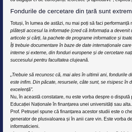
Fondurile de cercetare din țară sunt extrem
Totuși, în lumea de astăzi,
nu mai poți să faci performanță 
plătești accesul la informație (cred că Informația a devenit 
articole și cărți, la pachete de programe informatice și toa
Îți trebuie documentare în baze de date internaționale care 
interne și externe, din fonduri europene și de cercetare naț
succesului pentru facultatea clujeană.
„Trebuie să recunosc că, mai ales în ultimii ani, fondurile 
este infim. Din păcate, resursele, câte sunt, se risipesc în 
excelență”.
Nu, în această constatare, nu este vorba despre o dispută 
Educației Naționale în finanțarea unei universități sau alta.
Prof. Petrușel spune că
finanțarea acestor studii este o 
generator de plusvaloarea și în anii care vin
. Este vorba de
informaticieni.