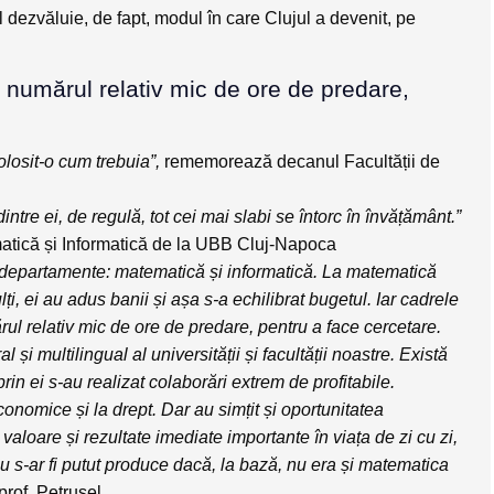
șel dezvăluie, de fapt, modul în care
Clujul a devenit, pe
e numărul relativ mic de ore de predare,
folosit-o cum trebuia”,
rememorează decanul Facultății de
dintre ei, de regulă, tot cei mai slabi se întorc în învățământ.”
ematică și Informatică de la UBB Cluj-Napoca
departamente: matematică și informatică. La matematică
ți, ei au adus banii și așa s-a echilibrat bugetul. Iar cadrele
rul relativ mic de ore de predare, pentru a face cercetare.
și multilingual al universității și facultății noastre. Există
in ei s-au realizat colaborări extrem de profitabile.
onomice și la drept. Dar au simțit și oportunitatea
valoare și rezultate imediate importante în viața de zi cu zi,
 nu s-ar fi putut produce dacă, la bază, nu era și matematica
prof. Petrușel.