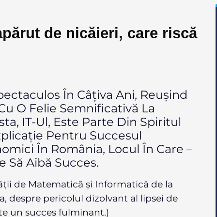
ărut de nicăieri, care riscă
pectaculos În Câțiva Ani, Reușind
 Cu O Felie Semnificativă La
a, IT-Ul, Este Parte Din Spiritul
plicație Pentru Succesul
omici În România, Locul În Care –
e Să Aibă Succes.
ății de Matematică și Informatică de la
 despre pericolul dizolvant al lipsei de
te un succes fulminant.)