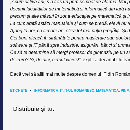
„Acum câțiva ani, s-a tras un prim semnal de alarmă. Mai pr
decanii facultăților de matematică și informatică din țară 
precum și alte măsuri în zona educației pe matematică și in
La cum arată astăzi manualele și cum se predă, elevii nu 
Ajung la noi, cu fiecare an, elevi tot mai puțin pregătiți. Și 
Cei buni pleacă în străinătate pentru masterate sau doctora
software și IT până spre industrie, asigurări, bănci și urm
Ce să te determine să mergi profesor de gimnaziu pe un sala
de euro? Și, de aici, cercul vicios!”
, explică decanul clujea
Dacă vrei să aflii mai multe despre domeniul IT din Român
ETICHETE
INFORMATICA
,
IT
,
IT-UL ROMANESC
,
MATEMATICA
,
PINM
Distribuie și tu: