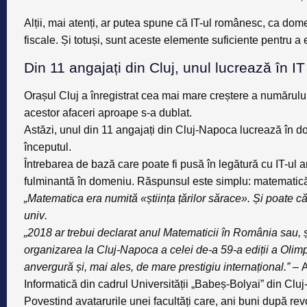
Alții, mai atenți, ar putea spune că IT-ul românesc, ca dom
fiscale
. Și totuși, sunt aceste elemente suficiente pentru 
Din 11 angajați din Cluj, unul lucrează în IT
Orașul Cluj a înregistrat cea mai mare creștere a numărului 
acestor afaceri aproape s-a dublat.
Astăzi,
unul din 11 angajați din Cluj-Napoca lucrează în d
începutul.
Întrebarea de bază care poate fi pusă în legătură cu IT-ul ar 
fulminantă în domeniu. Răspunsul este simplu:
matematic
„Matematica era numită «știința țărilor sărace». Și poate c
univ
.
„2018 ar trebui declarat anul Matematicii în România sau, ș
organizarea la Cluj-Napoca a celei de-a 59-a ediții a Olim
anvergură și, mai ales, de mare prestigiu internațional.” –
A
Informatică din cadrul Universității „Babeș-Bolyai” din Clu
Povestind avatarurile unei facultăți care, ani buni după revo