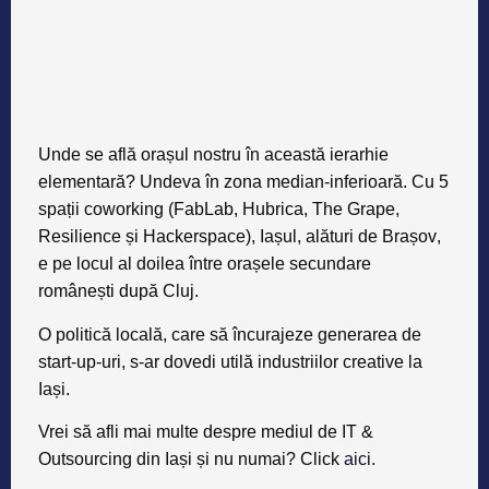
Unde se află orașul nostru în această ierarhie
elementară?
Undeva în zona
median-inferioară
. Cu
5
spații coworking
(
FabLab, Hubrica, The Grape,
Resilience și Hackerspace
),
Iașul
, alături de
Brașov
,
e pe locul
al doilea
între orașele secundare
românești
după Cluj
.
O politică locală, care să încurajeze generarea de
start-up-uri, s-ar dovedi utilă industriilor creative la
Iași.
Vrei să afli mai multe despre mediul de IT &
Outsourcing din Iași și nu numai? Click
aici.
ETICHETE
Distribuie și tu: