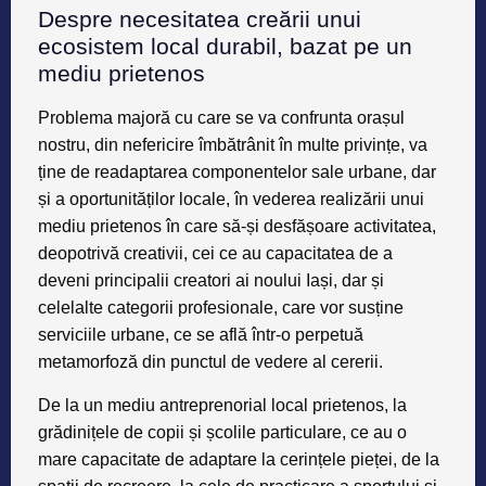
Despre necesitatea creării unui
ecosistem local durabil, bazat pe un
mediu prietenos
Problema majoră cu care se va confrunta orașul
nostru, din nefericire îmbătrânit în multe privințe, va
ține de
readaptarea componentelor sale urbane
, dar
și a oportunităților locale, în vederea realizării unui
mediu prietenos în care să-și desfășoare activitatea,
deopotrivă
creativii, cei ce au capacitatea de a
deveni principalii creatori ai noului Iași
, dar și
celelalte categorii profesionale, care vor susține
serviciile urbane
, ce se află într-o
perpetuă
metamorfoză
din punctul de vedere al cererii.
De la un
mediu antreprenorial local prietenos
, la
grădinițele de copii
și
școlile particulare
, ce au o
mare capacitate de adaptare la cerințele pieței
, de la