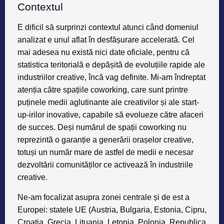
Contextul
E dificil să surprinzi contextul atunci când domeniul
analizat e unul aflat în desfășurare accelerată. Cel
mai
adesea nu există nici date oficiale
, pentru că
statistica teritorială e depășită de evoluțiile rapide ale
industriilor creative
, încă vag definite. Mi-am îndreptat
atenția către
spațiile coworking
, care sunt printre
puținele medii aglutinante ale creativilor și ale start-
up-irilor inovative,
capabile să evolueze către afaceri
de succes
. Deși numărul de spații coworking nu
reprezintă o garanție a generării orașelor creative,
totuși un număr mare de astfel de medii
e necesar
dezvoltării comunităților ce activează în industriile
creative
.
Ne-am focalizat asupra zonei centrale și de est a
Europei: statele UE (Austria, Bulgaria, Estonia, Cipru,
Croația, Grecia, Lituania, Letonia, Polonia, Republica