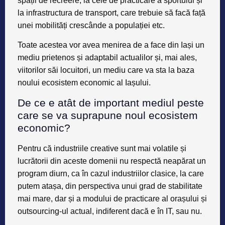
spații de recreere
, la cele de
practicare a sportului
și
la
infrastructura de transport
, care trebuie să facă față
unei mobilități crescânde a populației etc.
Toate acestea vor avea
menirea de a face din Iași un
mediu prietenos și adaptabil actualilor
și, mai ales,
viitorilor săi locuitori, un mediu care va sta la baza
noului ecosistem economic al Iașului.
De ce e atât de important mediul peste
care se va suprapune noul ecosistem
economic?
Pentru că
industriile creative sunt mai volatile și
lucrătorii din aceste domenii nu respectă neapărat un
program diurn
, ca în cazul industriilor clasice, la care
putem atașa, din perspectiva unui grad de stabilitate
mai mare, dar și a modului de practicare al orașului și
outsourcing-ul actual, indiferent dacă e în IT, sau nu.