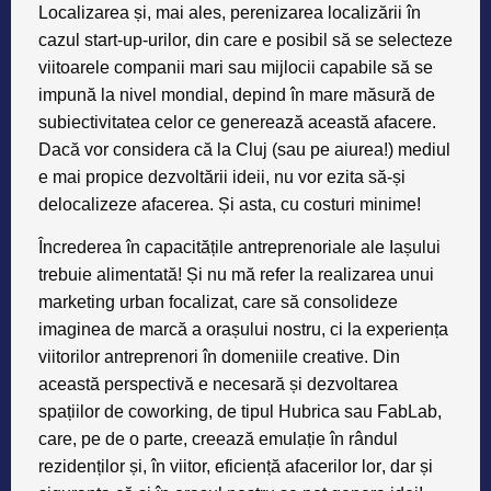
Localizarea și, mai ales, perenizarea localizării în
cazul start-up-urilor, din care e posibil să se selecteze
viitoarele companii mari sau mijlocii capabile să se
impună la nivel mondial, depind în mare măsură de
subiectivitatea celor ce generează această afacere.
Dacă vor considera că la Cluj (sau pe aiurea!) mediul
e mai propice dezvoltării ideii, nu vor ezita să-și
delocalizeze afacerea. Și asta, cu costuri minime!
Încrederea în capacitățile antreprenoriale ale Iașului
trebuie alimentată!
Și nu mă refer la realizarea unui
marketing urban focalizat, care să consolideze
imaginea de marcă a orașului nostru, ci la
experiența
viitorilor antreprenori în domeniile creative
. Din
această perspectivă e necesară și
dezvoltarea
spațiilor de coworking
, de tipul
Hubrica
sau
FabLab
,
care, pe de o parte, creează emulație în rândul
rezidenților și, în viitor,
eficiență afacerilor lor
, dar și