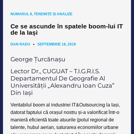
NUMARUL 8
,
TENDINȚE ȘI ANALIZE
Ce se ascunde în spatele boom-lui IT
de la Iași
DAN RADU
SEPTEMBRIE 18, 2018
George Țurcănașu
Lector Dr., CUGUAT – T.I.G.R.I.S.
Departamentul De Geografie Al
Universității „Alexandru Ioan Cuza”
Din Iași
Veritabilul
boom al industriei IT&Outsourcing
la
Iași
,
datorat faptului că orașul nostru și-a valorificat într-o
manieră eficientă toate atuurile (
polul regional de
talente, hubul aerian, saturarea economiilor urbane