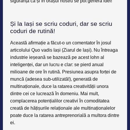
siguranța că și în orașul nostru se pot genera idei!
Și la Iași se scriu coduri, dar se scriu
coduri de rutină!
Această afirmație a făcut-o un comentator în josul
articolului
Quo vadis Iași (Ziarul de Iași)
. Nu întreaga
industrie ieșeană se bazează pe acest lohn al
inteligenței, dar un lucru e clar:
se pierd anual
milioane de ore în rutină
. Presiunea asupra forței de
muncă (adesea sub-utilizată!), generată de
multinaționale, duce la
ratarea creativității
unora
dintre cei ce lucrează în domeniu. Mai mult,
complacerea potențialilor creativi
în comoditatea
creată de hățișurile relaționale ale multinaționalelor
poate duce la
ratarea antreprenorială
a multora dintre
ei.