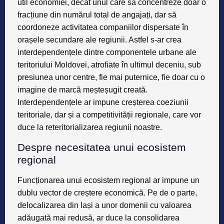
util economiei, decât unul care să concentreze doar o
fracțiune din numărul total de angajați, dar să
coordoneze activitatea companiilor dispersate în
orașele secundare ale regiunii. Astfel s-ar crea
interdependențele dintre componentele urbane ale
teritoriului Moldovei, atrofiate în ultimul deceniu, sub
presiunea unor centre, fie mai puternice, fie doar cu o
imagine de marcă meșteșugit creată.
Interdependențele ar impune creșterea coeziunii
teritoriale, dar și a competitivității regionale, care vor
duce la
reteritorializarea regiunii noastre
.
Despre necesitatea unui ecosistem
regional
Funcționarea unui
ecosistem regional
ar impune un
dublu vector de creștere economică
. Pe de o parte,
delocalizarea din Iași a unor domenii cu valoarea
adăugată mai redusă, ar duce la consolidarea