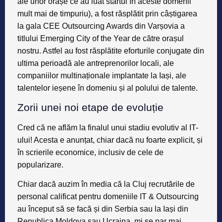
ale unor orașe ce au luat startul în aceste domenii
mult mai de timpuriu), a fost răsplătit prin câștigarea
la
gala CEE Outsourcing Awards din Varșovia
a
titlului
Emerging City of the Year
de către orașul
nostru. Astfel au fost răsplătite eforturile conjugate din
ultima perioadă ale antreprenorilor locali, ale
companiilor multinaționale implantate la Iași, ale
talentelor ieșene în domeniu și al polului de talente.
Zorii unei noi etape de evoluție
Cred că ne aflăm la
finalul unui stadiu evolutiv al IT-
ului
! Acesta e anunțat, chiar dacă nu foarte explicit, și
în scrie­rile economice, inclusiv de cele de
popularizare.
Chiar dacă auzim în media că la Cluj recrutările de
personal calificat pentru domeniile IT & Outsourcing
au început să se facă și din Serbia sau la Iași din
Republica Moldova sau Ucraina, mi se par mai