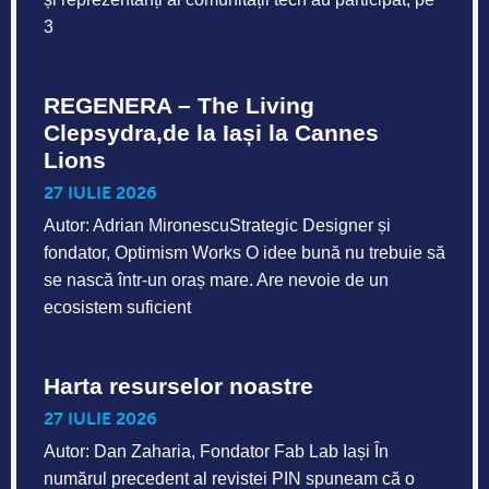
Clepsydra,de la Iași la Cannes
Lions
27 IULIE 2026
Autor: Adrian MironescuStrategic Designer și
fondator, Optimism Works O idee bună nu trebuie să
se nască într-un oraș mare. Are nevoie de un
ecosistem suficient
Harta resurselor noastre
27 IULIE 2026
Autor: Dan Zaharia, Fondator Fab Lab Iași În
numărul precedent al revistei PIN spuneam că o
COMUNITATE este infrastructura care nu se vede.
Relațiile, încrederea