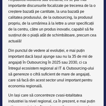
importante discursurile focalizate pe trecerea de la o
creștere bazată pe cantitate, la una bazată pe
calitatea produsului, de la outsourcing, la produsul
propriu, de la urmărirea à la lettre a unor specificații
de la centru, către un produs inovativ, capabil să fie
susținut de o piață atât de schimbătoare, precum cea
actuală!
Din punctul de vedere al evoluției, e mai puțin
important dacă Iașul ajunge sau nu la 35 de mii de
angajați în Outsourcing în 2025 sau 2030, ci ca
întregul ecosistem regional al IT & Outsourcing-ului
să genereze o cifră suficient de mare de angajați,
care să facă din acest sector unul important pentru
economia regională
.
Un Iași care să concentreze cvasi-totalitatea
industriei la nivel regional, ca în prezent, e mai puțin