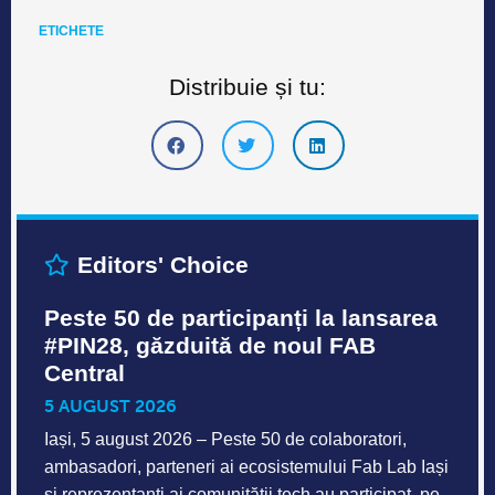
Editors' Choice
Peste 50 de participanți la lansarea
#PIN28, găzduită de noul FAB
Central
5 AUGUST 2026
Iași, 5 august 2026 – Peste 50 de colaboratori,
ambasadori, parteneri ai ecosistemului Fab Lab Iași
și reprezentanți ai comunității tech au participat, pe
3
REGENERA – The Living