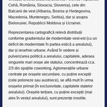
Cehă, România, Slovacia, Slovenia), cele din
Balcanii de vest (Albania, Bosnia și Herțegovina,
Macedonia, Muntenegru, Serbia), dar și asupra
Bielorusiei, Republicii Moldova și Ucrainei.
Reprezentarea cartografică
relevă distribuții
conforme gradientului de
modernitate vest-est
(cu un
deficit de modernitate în partea estică a arealului),
dar și ierarhiei urbane. Având în vedere și
pulverizarea politică a arealului, capitalele, adesea
singurele mari orașe ale statului, concentrează cca.
2/3 din spațiile coworking
. Aglomerațiile urbane
centrate pe orașele secundare, cu puține excepții
(cele poloneze sau austriece), se află mult în urma
orașelor primat (în exclusivitate, capitalele statelor
arealului). Orașele terțiare, cu puține excepții (mai
ales în vestul arealului), sunt prezențe insolite.