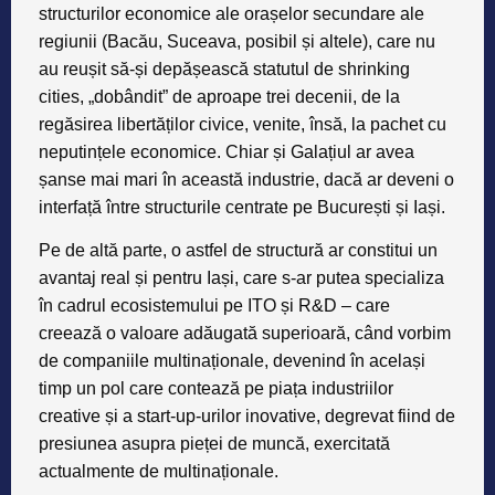
structurilor economice ale orașelor secundare ale
regiunii (
Bacău, Suceava
, posibil și altele), care nu
au reușit să-și depășească statutul de
shrinking
cities
, „dobândit” de aproape trei decenii, de la
regăsirea libertăților civice, venite, însă, la pachet cu
neputințele economice. Chiar și
Galațiul
ar avea
șanse mai mari în această industrie, dacă ar deveni o
interfață între structurile centrate pe București și Iași.
Pe de altă parte, o astfel de structură ar constitui un
avantaj real și pentru
Iași
, care s-ar putea specializa
în cadrul ecosistemului pe
ITO
și
R&D
– care
creează o valoare adăugată superioară, când vorbim
de companiile multinaționale, devenind în același
timp un pol care contează pe piața industriilor
creative și a start-up-urilor inovative, degrevat fiind de
presiunea asupra pieței de muncă, exercitată
actualmente de multinaționale.