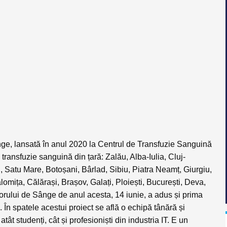
ge, lansată în anul 2020 la Centrul de Transfuzie Sanguină
ransfuzie sanguină din țară: Zalău, Alba-Iulia, Cluj-
 Satu Mare, Botoșani, Bârlad, Sibiu, Piatra Neamț, Giurgiu,
omița, Călărași, Brașov, Galați, Ploiești, București, Deva,
rului de Sânge de anul acesta, 14 iunie, a adus și prima
 În spatele acestui proiect se află o echipă tânără și
tât studenți, cât și profesioniști din industria IT. E un