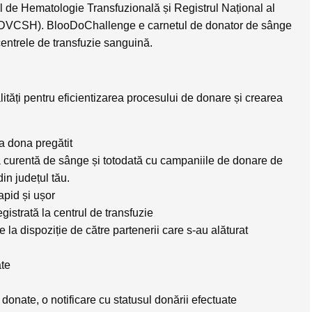
nal de Hematologie Transfuzională și Registrul Național al
NDVCSH). BlooDoChallenge e carnetul de donator de sânge
 centrele de transfuzie sanguină.
lități pentru eficientizarea procesului de donare și crearea
 a dona pregătit
ia curentă de sânge și totodată cu campaniile de donare de
in județul tău.
apid și ușor
gistrată la centrul de transfuzie
la dispoziție de către partenerii care s-au alăturat
ate
donate, o notificare cu statusul donării efectuate