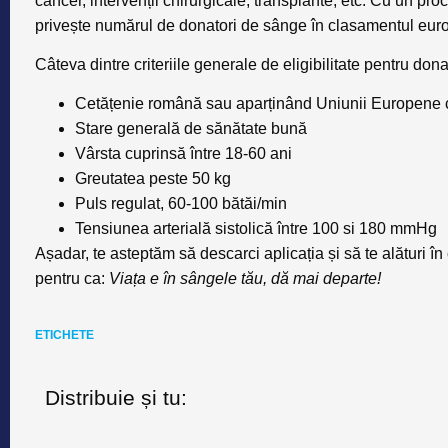
cancer, intervenții chirurgicale, transplante, etc. Cu un p
privește numărul de donatori de sânge în clasamentul eur
Câteva dintre criteriile generale de eligibilitate pentru do
Cetățenie română sau aparținând Uniunii Europene 
Stare generală de sănătate bună
Vârsta cuprinsă între 18-60 ani
Greutatea peste 50 kg
Puls regulat, 60-100 bătăi/min
Tensiunea arterială sistolică între 100 si 180 mmHg
Așadar, te asteptăm să descarci aplicația și să te alături î
pentru ca:
Viața e în sângele tău, dă mai departe!
ETICHETE
Distribuie și tu: