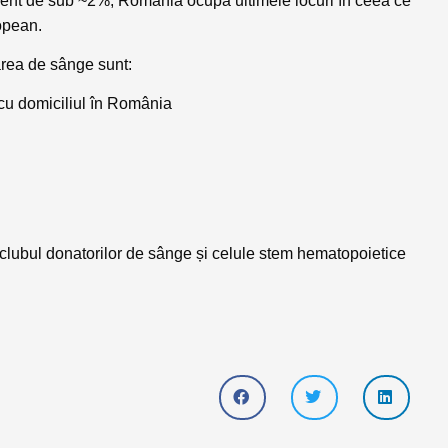
rocent de sub ~2%, România ocupă ultimele locuri în ceea ce
opean.
narea de sânge sunt:
cu domiciliul în România
n clubul donatorilor de sânge și celule stem hematopoietice