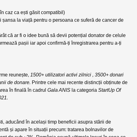
(în caz ca ești găsit compatibil)
ii șansa la viață pentru o persoana ce suferă de cancer de
rât că ar fi o idee bună să devii potențial donator de celule
mează pașii iar apoi confirmă-ți înregistrarea pentru a-ți
orme reunește,
1500+ utilizatori activi zilnici , 3500+ donari
anii de donare.
Printre cele mai recente distincții obținute de
rea în finală în cadrul
Gala ANIS
la categoria
StartUp Of
2021.
i, aducând în același timp beneficii asupra stării de
ă și apare în situații precum: tratarea bolnavilor de