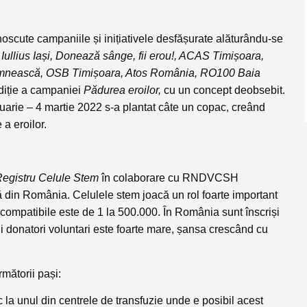
noscute campaniile și inițiativele desfășurate alăturându-se
:
Iullius Iași, Donează sânge, fii erou!, ACAS Timișoara,
Domnească, OSB Timișoara, Atos România, RO100 Baia
diție a campaniei
Pădurea eroilor,
cu un concept deobsebit.
uarie – 4 martie 2022 s-a plantat câte un copac, creând
a eroilor.
egistru Celule Stem
în colaborare cu RNDVCSH
ă din România. Celulele stem joacă un rol foarte important
e compatibile este de 1 la 500.000. În România sunt înscriși
li donatori voluntari este foarte mare, șansa crescând cu
rmătorii pași:
c la unul din centrele de transfuzie unde e posibil acest