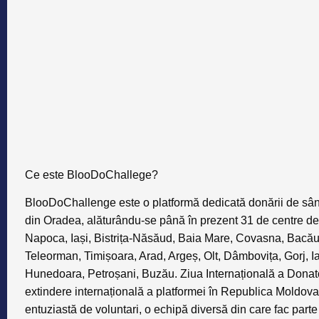
Ce este BlooDoChallege?
BlooDoChallenge este o platformă dedicată donării de sân
din Oradea, alăturându-se până în prezent 31 de centre de t
Napoca, Iași, Bistrița-Năsăud, Baia Mare, Covasna, Bacău,
Teleorman, Timișoara, Arad, Argeș, Olt, Dâmbovița, Gorj, Ial
Hunedoara, Petroșani, Buzău. Ziua Internațională a Donato
extindere internațională a platformei în Republica Moldova.
entuziastă de voluntari, o echipă diversă din care fac parte a