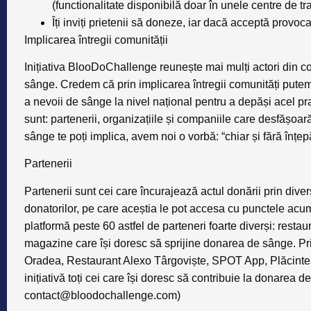
(functionalitate disponibilă doar în unele centre de t
Îți inviți prietenii să doneze, iar dacă acceptă provoc
Implicarea întregii comunității
Inițiativa BlooDoChallenge reunește mai mulți actori din co
sânge. Credem că prin implicarea întregii comunități putem
a nevoii de sânge la nivel național pentru a depăși acel p
sunt: partenerii, organizațiile și companiile care desfășo
sânge te poți implica, avem noi o vorbă: “chiar și fără înțepă
Partenerii
Partenerii sunt cei care încurajează actul donării prin diver
donatorilor, pe care aceștia le pot accesa cu punctele acum
platformă peste 60 astfel de parteneri foarte diverși: restau
magazine care își doresc să sprijine donarea de sânge. P
Oradea, Restaurant Alexo Târgoviște, SPOT App, Plăcintes
inițiativă toți cei care își doresc să contribuie la donarea d
contact@bloodochallenge.com
)