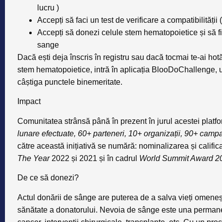
lucru )
Accepți să faci un test de verificare a compatibilității 
Accepți să donezi celule stem hematopoietice și să f
sange
Dacă ești deja înscris în registru sau dacă tocmai te-ai hotă
stem hematopoietice, intră în aplicația BlooDoChallenge, ur
câștiga punctele binemeritate.
Impact
Comunitatea strânsă până în prezent în jurul acestei platf
lunare efectuate, 60+ parteneri, 10+ organizații, 90+ camp
către această inițiativă se numără: nominalizarea și califica
The Year
2022 și 2021 și în cadrul
World Summit Award 
De ce să donezi?
Actul donării de sânge are puterea de a salva vieți omeneșt
sănătate a donatorului. Nevoia de sânge este una permanent