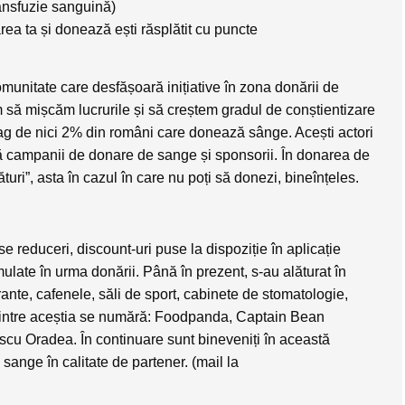
ransfuzie sanguină)
area ta și donează ești răsplătit cu puncte
munitate care desfășoară inițiative în zona donării de
 să mișcăm lucrurile și să creștem gradul de conștientizare
rag de nici 2% din români care donează sânge. Acești actori
ară campanii de donare de sange și sponsorii. În donarea de
turi”, asta în cazul în care nu poți să donezi, bineînțeles.
se reduceri, discount-uri puse la dispoziție în aplicație
ulate în urma donării. Până în prezent, s-au alăturat în
rante, cafenele, săli de sport, cabinete de stomatologie,
rintre aceștia se numără: Foodpanda, Captain Bean
cu Oradea. În continuare sunt bineveniți în această
e sange în calitate de partener. (mail la