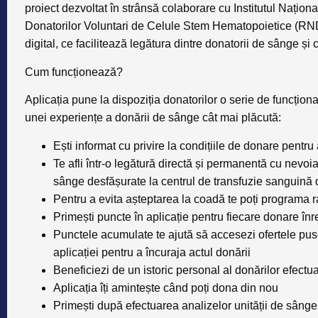
proiect dezvoltat în strânsă colaborare cu Institutul Națio
Donatorilor Voluntari de Celule Stem Hematopoietice (R
digital, ce facilitează legătura dintre donatorii de sânge și
Cum funcționează?
Aplicația pune la dispoziția donatorilor o serie de funcționa
unei experiențe a donării de sânge cât mai plăcută:
Ești informat cu privire la condițiile de donare pentru
Te afli într-o legătură directă și permanentă cu nevo
sânge desfășurate la centrul de transfuzie sanguină d
Pentru a evita așteptarea la coadă te poți programa r
Primești puncte în aplicație pentru fiecare donare înre
Punctele acumulate te ajută să accesezi ofertele puse 
aplicației pentru a încuraja actul donării
Beneficiezi de un istoric personal al donărilor efectu
Aplicația îți amintește când poți dona din nou
Primești după efectuarea analizelor unității de sânge 