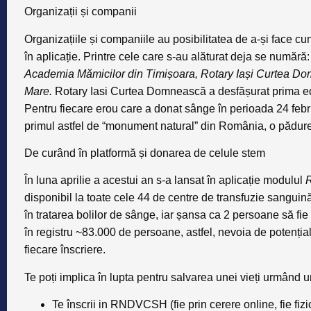
Organizații și companii
Organizațiile și companiile au posibilitatea de a-și face cu
în aplicație. Printre cele care s-au alăturat deja se numără
Academia Mămicilor din Timișoara, Rotary Iași Curtea 
Mare.
Rotary Iasi Curtea Domnească a desfășurat prima e
Pentru fiecare erou care a donat sânge în perioada 24 febr
primul astfel de “monument natural” din România, o pădure 
De curând în platformă și donarea de celule stem
În luna aprilie a acestui an s-a lansat în aplicație modulul
R
disponibil la toate cele 44 de centre de transfuzie sanguin
în tratarea bolilor de sânge, iar șansa ca 2 persoane să fi
în registru ~83.000 de persoane, astfel, nevoia de potenția
fiecare înscriere.
Te poți implica în lupta pentru salvarea unei vieți urmând u
Te înscrii in RNDVCSH (fie prin cerere online, fie fizi