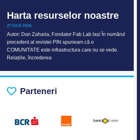
Harta resurselor noastre
27 IULIE 2026
Autor: Dan Zaharia, Fondator Fab Lab Iași În numărul
precedent al revistei PIN spuneam că o
COMUNITATE este infrastructura care nu se vede.
Relațiile, încrederea
Parteneri