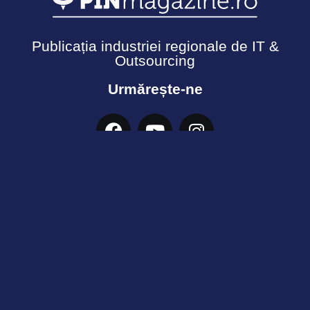
Publicația industriei regionale de IT &
Outsourcing
Urmărește-ne
Termeni și Condiții
Politică de confidențialitate
Cookies
© Copyright 2026 - Ecosistemul PIN. Toate drepturile
rezervate.
Informația acestui site nu poate fi reprodusă fără
acordul PINMagazine conform prevederilor copyright-
ului reglementat prin Legea Nr.8/ 1996.