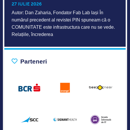
27 IULIE 2026
Autor: Dan Zaharia, Fondator Fab Lab Iași În
numărul precedent al revistei PIN spuneam că o
COMUNITATE este infrastructura care nu se vede.
Relațiile, încrederea
Parteneri