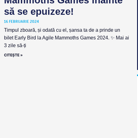
Mammoths Games înainte
să se epuizeze!
16 FEBRUARIE 2024
Timpul zboară, și odată cu el, șansa ta de a prinde un
bilet Early Bird la Agile Mammoths Games 2024. ✨ Mai ai
3 zile să-ți
CITEȘTE »