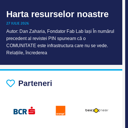
Harta resurselor noastre
27 IULIE 2026
Autor: Dan Zaharia, Fondator Fab Lab Iași În numărul
precedent al revistei PIN spuneam că o
COMUNITATE este infrastructura care nu se vede.
Relațiile, încrederea
Parteneri