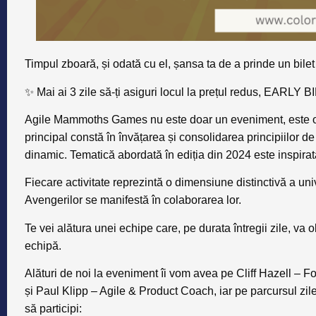
Timpul zboară, și odată cu el, șansa ta de a prinde un bi
✨ Mai ai 3 zile să-ți asiguri locul la prețul redus, EARLY 
Agile Mammoths Games nu este doar un eveniment, este o î
principal constă în învățarea și consolidarea principiilor d
dinamic. Tematică abordată în ediția din 2024 este inspira
Fiecare activitate reprezintă o dimensiune distinctivă a uni
Avengerilor se manifestă în colaborarea lor.
Te vei alătura unei echipe care, pe durata întregii zile, va
echipă.
Alături de noi la eveniment îi vom avea pe
Cliff Hazell
– Fo
și
Paul Klipp
– Agile & Product Coach, iar pe parcursul zilei
să participi: