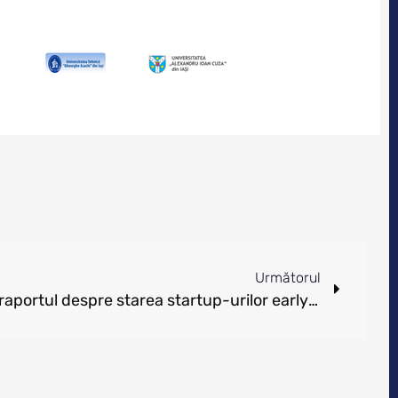
Următorul
Launch România lansează raportul despre starea startup-urilor early-stage din România – 7 martie, Apollo 111, 17:00