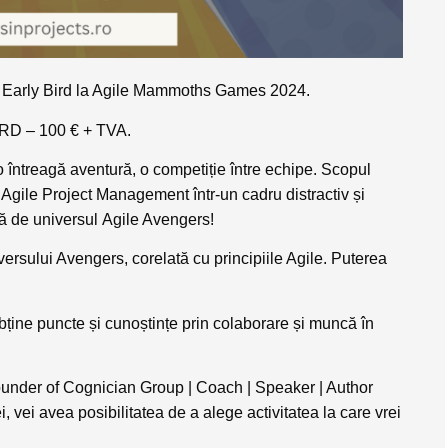
let Early Bird la Agile Mammoths Games 2024.
BIRD – 100 € + TVA.
ntreagă aventură, o competiție între echipe. Scopul
e Agile Project Management într-un cadru distractiv și
tă de universul
Agile Avengers
!
versului Avengers, corelată cu principiile Agile. Puterea
 obține puncte și cunoștințe prin colaborare și muncă în
under of Cognician Group | Coach | Speaker | Author
, vei avea posibilitatea de a alege activitatea la care vrei