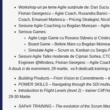
Workshop-uri
pe teme Agile susținute de: Dan Suciu
Florian Georgescu – Agile Coach, Ruxandra Banici – 
Coach, Emanuel Martonca – Pricing Strategist, Nicolet
Sesiune Agile Coaching
cu Bogdan Mureșan – Agile 
Serious Games
:
Agile Lego Game cu Roxana Stăneiu și Cristi
Board Game – Before Mars cu Bogdan Moineagu
Simulate Agile – Scrum vs. Kanban cu Sergiu
Sesiuni Agile Talks
moderate de Ciprian Sorlea, CTO N
Engineer @Mindera, Florian Georgesc – Agile Coac
A două zi de eveniment,
29 martie
, va fi dedicată training-
Building Products – From Vision to Commitments – 
POWER SKILLS – Navigating through the SDI multiv
Introduction to Flight Levels (level 2) – trainer Cliff H
29-30 Martie
SAFe® TRAINING – The evolution of the Scrum Master r