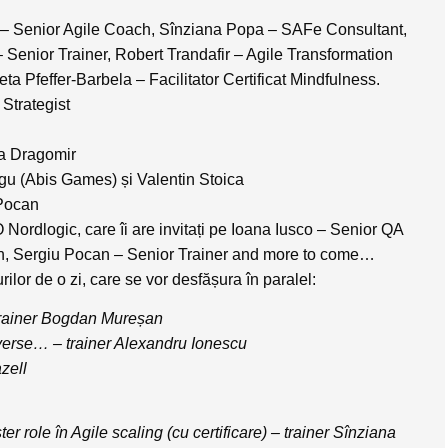
 – Senior Agile Coach, Sînziana Popa – SAFe Consultant,
Senior Trainer, Robert Trandafir – Agile Transformation
a Pfeffer-Barbela – Facilitator Certificat Mindfulness.
Strategist
na Dragomir
 (Abis Games) și Valentin Stoica
 Pocan
ordlogic, care îi are invitați pe Ioana Iusco – Senior QA
h, Sergiu Pocan – Senior Trainer and more to come…
urilor de o zi, care se vor desfășura în paralel:
trainer Bogdan Mureșan
erse… – trainer Alexandru Ionescu
azell
ole în Agile scaling (cu certificare) – trainer Sînziana