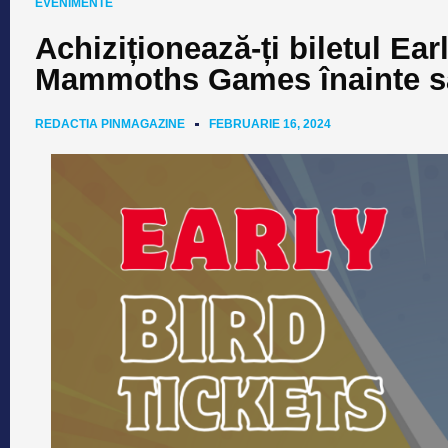
EVENIMENTE
Achiziționează-ți biletul Ear
Mammoths Games înainte să
REDACTIA PINMAGAZINE
FEBRUARIE 16, 2024