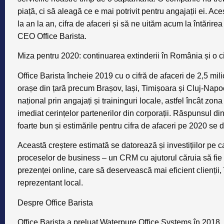
piață, ci să aleagă ce e mai potrivit pentru angajații ei. Ace
la an la an, cifra de afaceri și să ne uităm acum la întărire
CEO Office Barista.
Miza pentru 2020: continuarea extinderii în România și o ci
Office Barista încheie 2019 cu o cifră de afaceri de 2,5 milio
orașe din țară precum Brașov, Iași, Timișoara și Cluj-Napo
național prin angajați și traininguri locale, astfel încât z
imediat cerințelor partenerilor din corporații. Răspunsul di
foarte bun și estimările pentru cifra de afaceri pe 2020 se 
Această creștere estimată se datorează și investițiilor pe c
proceselor de business – un CRM cu ajutorul căruia să fie ges
prezenței online, care să deservească mai eficient clienții,
reprezentant local.
Despre Office Barista
Office Barista a preluat Waterpure Office Systems în 2018, 