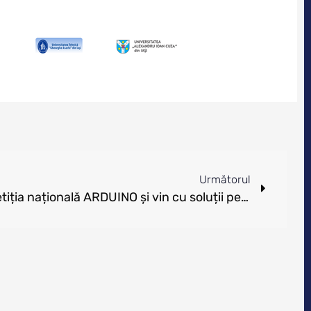
Următorul
9 liceeni au câștigat competiția națională ARDUINO și vin cu soluții pentru eficientizarea traficului din marile orașe