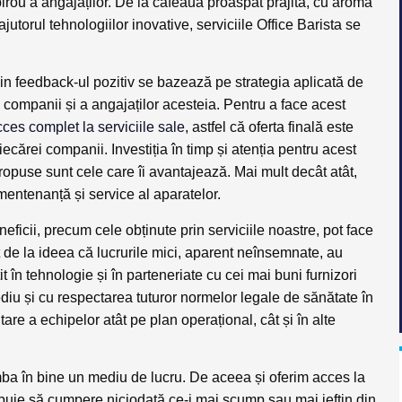
irou a angajaților. De la cafeaua proaspăt prăjită, cu aromă
jutorul tehnologiilor inovative, serviciile Office Barista se
in feedback-ul pozitiv se bazează pe strategia aplicată de
ei companii și a angajaților acesteia. Pentru a face acest
ces complet la serviciile sale
, astfel că oferta finală este
fiecărei companii. Investiția în timp și atenția pentru acest
propuse sunt cele care îi avantajează. Mai mult decât atât,
 mentenanță și service al aparatelor.
eficii, precum cele obținute prin serviciile noastre, pot face
 de la ideea că lucrurile mici, aparent neînsemnate, au
 în tehnologie și în parteneriate cu cei mai buni furnizori
ediu și cu respectarea tuturor normelor legale de sănătate în
are a echipelor atât pe plan operațional, cât și în alte
imba în bine un mediu de lucru. De aceea și oferim acces la
buie să cumpere niciodată ce-i mai scump sau mai ieftin din