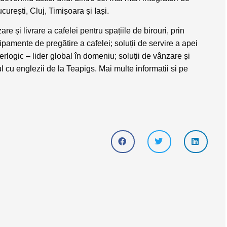
ucurești, Cluj, Timișoara și Iași.
are și livrare a cafelei pentru spațiile de birouri, prin
pamente de pregătire a cafelei; soluții de servire a apei
terlogic – lider global în domeniu; soluții de vânzare și
tul cu englezii de la Teapigs. Mai multe informatii si pe