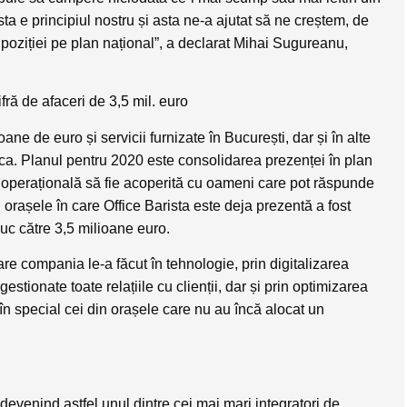
sta e principiul nostru și asta ne-a ajutat să ne creștem, de
a poziției pe plan național”, a declarat Mihai Sugureanu,
fră de afaceri de 3,5 mil. euro
ane de euro și servicii furnizate în București, dar și în alte
ca. Planul pentru 2020 este consolidarea prezenței în plan
ona operațională să fie acoperită cu oameni care pot răspunde
n orașele în care Office Barista este deja prezentă a fost
duc către 3,5 milioane euro.
are compania le-a făcut în tehnologie, prin digitalizarea
tionate toate relațiile cu clienții, dar și prin optimizarea
 în special cei din orașele care nu au încă alocat un
devenind astfel unul dintre cei mai mari integratori de