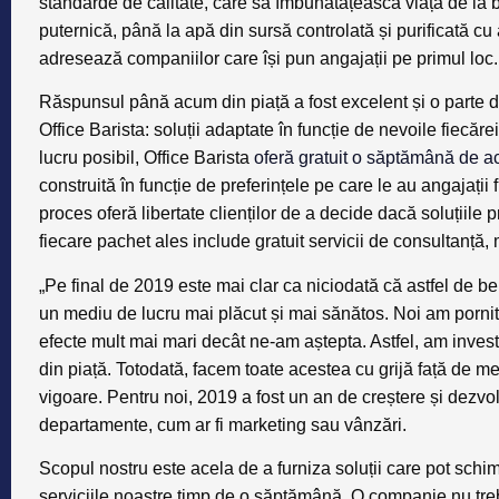
standarde de calitate, care să îmbunătățească viața de la b
puternică, până la apă din sursă controlată și purificată cu a
adresează companiilor care își pun angajații pe primul loc.
Răspunsul până acum din piață a fost excelent și o parte d
Office Barista: soluții adaptate în funcție de nevoile fiecăr
lucru posibil, Office Barista
oferă gratuit o săptămână de ac
construită în funcție de preferințele pe care le au angajații 
proces oferă libertate clienților de a decide dacă soluțiile 
fiecare pachet ales include gratuit servicii de consultanță,
„Pe final de 2019 este mai clar ca niciodată că astfel de ben
un mediu de lucru mai plăcut și mai sănătos. Noi am pornit
efecte mult mai mari decât ne-am aștepta. Astfel, am investit
din piață. Totodată, facem toate acestea cu grijă față de m
vigoare. Pentru noi, 2019 a fost un an de creștere și dezvolt
departamente, cum ar fi marketing sau vânzări.
Scopul nostru este acela de a furniza soluții care pot sch
serviciile noastre timp de o săptămână. O companie nu tre