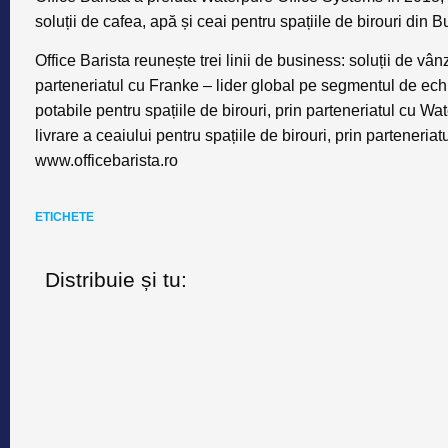
soluții de cafea, apă și ceai pentru spațiile de birouri din B
Office Barista reunește trei linii de business: soluții de vânz
parteneriatul cu Franke – lider global pe segmentul de echi
potabile pentru spațiile de birouri, prin parteneriatul cu Wa
livrare a ceaiului pentru spațiile de birouri, prin parteneria
www.officebarista.ro
ETICHETE
Distribuie și tu: