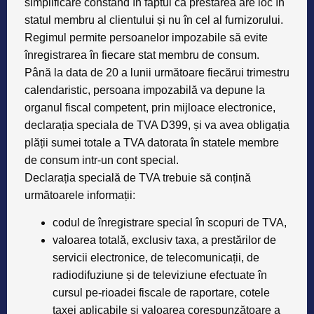
simplificare constând în faptul că prestarea are loc în
statul membru al clientului și nu în cel al furnizorului.
Regimul permite persoanelor impozabile să evite
înregistrarea în fiecare stat membru de consum.
Până la data de 20 a lunii următoare fiecărui trimestru
calendaristic, persoana impozabilă va depune la
organul fiscal competent, prin mijloace electronice,
declarația speciala de TVA D399, și va avea obligația
plății sumei totale a TVA datorata în statele membre
de consum intr-un cont special.
Declarația specială de TVA trebuie să conțină
următoarele informații:
codul de înregistrare special în scopuri de TVA,
valoarea totală, exclusiv taxa, a prestărilor de
servicii electronice, de telecomunicații, de
radiodifuziune și de televiziune efectuate în
cursul pe-rioadei fiscale de raportare, cotele
taxei aplicabile și valoarea corespunzătoare a