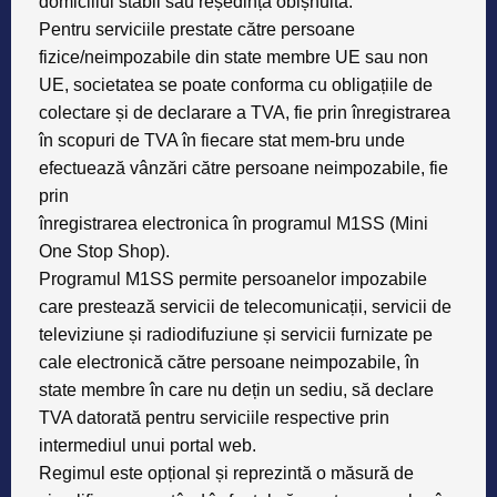
domiciliul stabil sau reședința obișnuită.
Pentru serviciile prestate către persoane
fizice/neimpozabile din state membre UE sau non
UE, societatea se poate conforma cu obligațiile de
colectare și de declarare a TVA, fie prin înregistrarea
în scopuri de TVA în fiecare stat mem-bru unde
efectuează vânzări către persoane neimpozabile, fie
prin
înregistrarea electronica în programul M1SS (Mini
One Stop Shop).
Programul M1SS permite persoanelor impozabile
care prestează servicii de telecomunicații, servicii de
televiziune și radiodifuziune și servicii furnizate pe
cale electronică către persoane neimpozabile, în
state membre în care nu dețin un sediu, să declare
TVA datorată pentru serviciile respective prin
intermediul unui portal web.
Regimul este opțional și reprezintă o măsură de