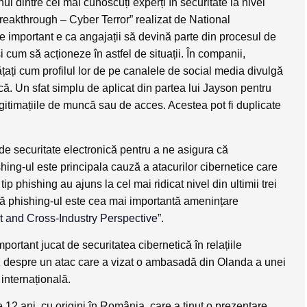
l dintre cei mai cunoscuți experți în securitate la nivel
Breakthrough – Cyber Terror” realizat de National
 important e ca angajații să devină parte din procesul de
 cum să acționeze în astfel de situații. În companii,
vățați cum profilul lor de pe canalele de social media divulgă
ncă. Un sfat simplu de aplicat din partea lui Jayson pentru
gitimațiile de muncă sau de acces. Acestea pot fi duplicate
 de securitate electronică pentru a ne asigura că
shing-ul este principala cauză a atacurilor cibernetice care
ip phishing au ajuns la cel mai ridicat nivel din ultimii trei
că phishing-ul este cea mai importantă amenințare
 and Cross-Industry Perspective
”.
ortant jucat de securitatea cibernetică în relațiile
az despre un atac care a vizat o ambasadă din Olanda a unei
 internațională.
 12 ani, cu origini în România, care a ținut o prezentare