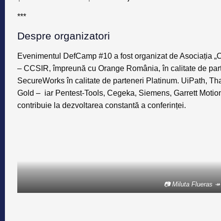
***
Despre organizatori
Evenimentul DefCamp #10 a fost organizat de Asociația „C
– CCSIR, împreună cu Orange România, în calitate de parten
SecureWorks în calitate de parteneri Platinum. UiPath, Thal
Gold – iar Pentest-Tools, Cegeka, Siemens, Garrett Motion
contribuie la dezvoltarea constantă a conferinței.
📷 Miluta Flueras ↠
Despre DefCamp
Din 2011 până în prezent, DefCamp a reuşit să atragă la Bu
şi 150 de oraşe. Aceștia sunt pasionați de hacking, vulnerabil
tehnice. Audiența conferinței cuprinde: participanți din zon
securitate cibernetică (30%), reprezentanți din zona de to