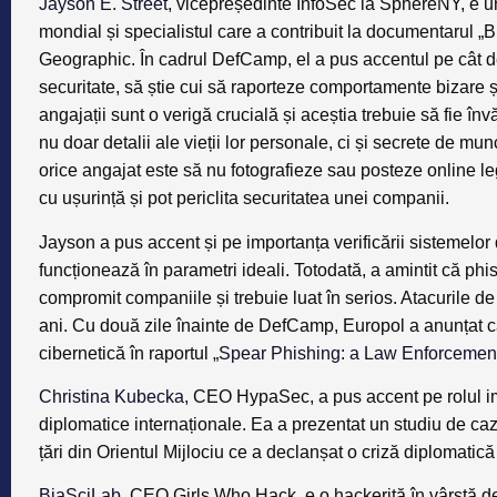
Jayson E. Street
, vicepreședinte InfoSec la SphereNY, e unu
mondial și specialistul care a contribuit la documentarul „
Geographic. În cadrul DefCamp, el a pus accentul pe cât de
securitate, să știe cui să raporteze comportamente bizare și
angajații sunt o verigă crucială și aceștia trebuie să fie în
nu doar detalii ale vieții lor personale, ci și secrete de mu
orice angajat este să nu fotografieze sau posteze online le
cu ușurință și pot periclita securitatea unei companii.
Jayson a pus accent și pe importanța verificării sistemelor
funcționează în parametri ideali. Totodată, a amintit că phi
compromit companiile și trebuie luat în serios. Atacurile de t
ani. Cu două zile înainte de DefCamp, Europol a anunțat 
cibernetică în raportul „
Spear Phishing: a Law Enforcement
Christina Kubecka
, CEO HypaSec, a pus accent pe rolul imp
diplomatice internaționale. Ea a prezentat un studiu de c
țări din Orientul Mijlociu ce a declanșat o criză diplomatică
BiaSciLab
, CEO Girls Who Hack, e o hackeriță în vârstă de