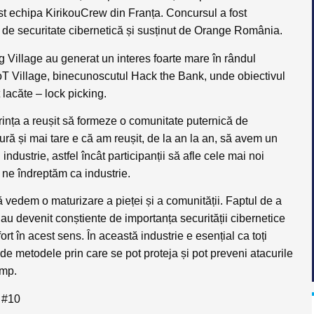
fost echipa KirikouCrew din Franța. Concursul a fost
ii de securitate cibernetică și susținut de Orange România.
g Village au generat un interes foarte mare în rândul
t IoT Village, binecunoscutul Hack the Bank, unde obiectivul
lacăte – lock picking.
ința a reușit să formeze o comunitate puternică de
ură și mai tare e că am reușit, de la an la an, să avem un
ndustrie, astfel încât participanții să afle cele mai noi
e ne îndreptăm ca industrie.
 vedem o maturizare a pieței și a comunității. Faptul de a
u devenit conștiente de importanța securității cibernetice
rt în acest sens. În această industrie e esențial ca toți
i de metodele prin care se pot proteja și pot preveni atacurile
amp.
p #10