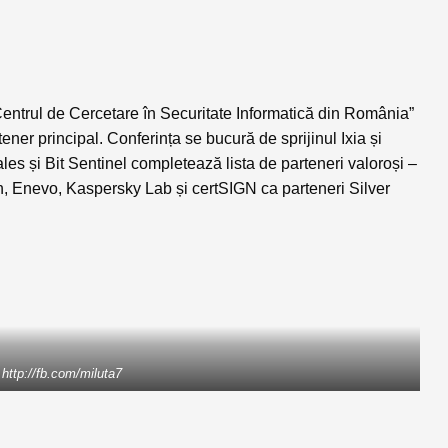
entrul de Cercetare în Securitate Informatică din România”
er principal. Conferința se bucură de sprijinul Ixia și
es și Bit Sentinel completează lista de parteneri valoroși –
, Enevo, Kaspersky Lab și certSIGN ca parteneri Silver
 http://fb.com/miluta7
curești aproape 9.500 de participanţi din peste 55 de ţări
ităţi cibernetice și interesați să-și dezvolte abilitățile
a de cercetare și dezvoltare proiecte (45%), specialiști în
p management și factori de decizie în companii (18%) și