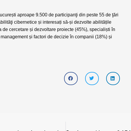
Cluj Tech Society, cel mai mare eveniment de recrutare și employer branding în IT din România, are loc la Cluj