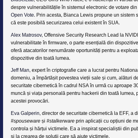
despre vulnerabilitățile în sistemul electronic de votare d
Open Vote
. Prin acesta, Bianca Lewis propune un sistem s
că este posibilă securizarea celui existent în SUA.
Alex Matrosov
, Offensive Security Research Lead la NVIDIA
vulnerabilitate în firmware, o parte esențială din dispozitive
oferă atacatorilor nenumărate oportunități pentru a exploata
dispozitive din toată lumea.
Jeff Man
, expert în criptografie care a lucrat pentru Natio
domeniu, a împărtășit povestea vieții sale și cum, alături 
securitate cibernetică în cadrul NSA în urmă cu aproape 30 d
muncă și viața personală pentru hackerii din toată lumea,
acestei provocări.
Eva Galperin
, director de securitate cibernetică la EFF, a d
#spouseware
și
#stalkerware
prin aplicații cu opțiuni de m
controla și hărțui victimele. Ea a inspirat specialiștii din pu
și la crearea de soluții care să ajute victimele.