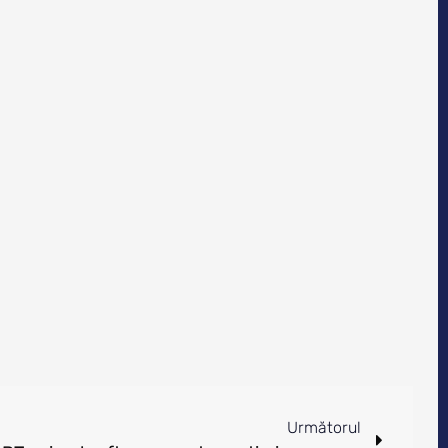
Următorul
Omniconvert lansează ADAPT, primul software pentru optimizarea automată a ratei de conversie, dedicat magazinelor online din România