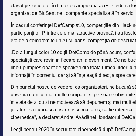
clasat pe locul doi, în timp ce campioana acestei ediții a 
organizat de Bit Sentinel, companie specializată în servic
În cadrul conferinței DefCamp #10, competițiile din Hackin
participanților. Printre cele mai atractive provocări au fos
era de a compromite un ATM, dar și competiția de descuiat 
„De-a lungul celor 10 ediții DefCamp de până acum, confer
specialiști care revin în fiecare an la eveniment. Ce ne buc
line-up impresionant de speakeri din toată lumea, lideri din i
informații în domeniu, dar și să înțeleagă direcția spre car
Din punctul nostru de vedere, ca organizatori, ne bucură să
observa cum tot mai multe companii și persoane obișnuite a
în viața de zi cu zi ne motivează să depunem și mai mult efo
jucătorii să cunoască riscurile și, mai ales, să fie interesaț
cibernetice”, a declarat Andrei Avădănei, fondatorul DefC
Lecții pentru 2020 în securitate cibernetică după DefCam