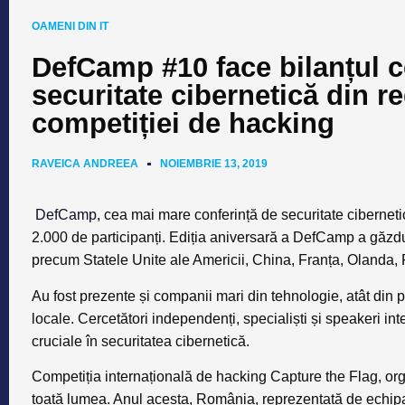
OAMENI DIN IT
DefCamp #10 face bilanțul c
securitate cibernetică din r
competiției de hacking
RAVEICA ANDREEA
NOIEMBRIE 13, 2019
DefCamp
, cea mai mare conferință de securitate cibernet
2.000 de participanți.
Ediția aniversară a DefCamp a găzduit 
precum Statele Unite ale Americii, China, Franța, Olanda, R
Au fost prezente și companii mari din tehnologie, atât din pia
locale. Cercetători independenți, specialiști și speakeri in
cruciale în securitatea cibernetică.
Competiția internațională de hacking Capture the Flag, org
toată lumea. Anul acesta, România, reprezentată de echipa 