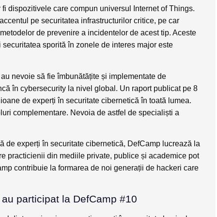
 fi dispozitivele care compun universul Internet of Things.
ccentul pe securitatea infrastructurilor critice, pe car
metodelor de prevenire a incidentelor de acest tip. Aceste
 securitatea sporită în zonele de interes major este
ă au nevoie să fie îmbunătățite și implementate de
că în cybersecurity la nivel global. Un raport publicat pe 8
ioane de experți în securitate cibernetică în toată lumea.
luri complementare. Nevoia de astfel de specialiști a
psă de experți în securitate cibernetică, DefCamp lucrează la
e practicienii din mediile private, publice și academice pot
amp contribuie la formarea de noi generații de hackeri care
re au participat la DefCamp #10