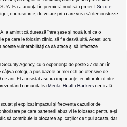
in SUA. Ea a anunțat în premieră noul său proiect:
Secure
igur, open-source, de votare prin care vrea să demonstreze
, a amintit că durează între șase și nouă luni ca o
le pe care le folosim zilnic, să fie dezvăluită. Acest lucru
 aceste vulnerabilități ca să atace și să infecteze
nal Security Agency, cu o experiență de peste 37 de ani în
de câțiva colegi, a pus bazele primei echipe ofensive de
e ani. El a insistat asupra importanței echilibrului dintre
 prezentând comunitatea
Mental Health Hackers
dedicată
iscutat și explicat impactul și frecvența cazurilor de
onitorizare pe care partenerii abuzivi le folosesc pentru a-și
blic să contribuie la blocarea aplicațiilor de tipul acesta, dar