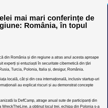
elei mai mari conferințe de
egiune: România, în topul
ică din România și din regiune a atras anul acesta aproape
experți și entuziaști în securitate cibernetică din țări
usia, Turcia, Polonia, Italia și, desigur, România.
ța locală, cât și din cea internațională, inclusiv startup-uri
ternaționali au explicat riscuri și au demonstrat concepte
anizată la DefCamp, atrage anual sute de participanți din
WreckTheLine, a obținut locul trei, echipa din Polonia s-a