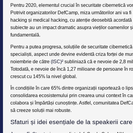
Pentru 2020, elementul crucial în securitate cibernetică vor
Potrivit organizatorilor DefCamp, miza următorilor ani va fi a
hacking și medical hacking, cu atenție deosebită acordată 
subiecte au un impact dramatic asupra vieților oamenilor și
fundamentală.
Pentru a putea progresa, soluțiile de securitate cibernetic
specialiști, aspect unde devine evidentă criza forței de mun
noiembrie de către
(ISC)²
subliniază că e nevoie de 2,8 mil
Totodată, e nevoie de încă 1,27 milioane de persoane în ro
crescut cu 145% la nivel global.
În condițiile în care 65% dintre organizații raportează o li
consolidarea ecosistemului prin crearea unui context în car
colabora și împărtăși cunoștințe. Astfel, comunitatea DefC
să creeze soluții mai robuste.
Sfaturi și idei esențiale de la speakerii ca