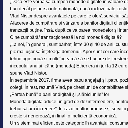
„Dacă este vorba să cumperi monede digitale în valoare de 
bun decât pe bursa internațională, dacă incluzi toate costu
Vlad Nistor despre avantajele pe care le oferă serviciul să
Afacerea de cumpărare și vânzare a banilor digitali cliențil
tranzacții puține, însă, după ce valoarea monedelor și inter
Cine cumpără/ tranzacționează la noi monedă digitală?
„La noi, în general, sunt bărbați între 30 și 40 de ani, cu st
pic mai ușor să înțeleagă domeniul. Apoi sunt cei care înc
tehnologie nouă și mulți încearcă să se bucure de creșter
începutul anului, când (moneda) Ether era în jur la 12 euro, 
spune Vlad Nistor.
În septembrie 2017, firma avea patru angajați și „patru poziț
colegi. În rest, rezumă Vlad, pe chestiuni de contabilitate și
„Partea bună” a banilor digitali și „slăbiciunile” lor
Moneda digitală aduce un grad de dezintermediere, pentru 
trebui să am încredere”. În cazul multor produse și servici
crește și generează, în final, o ineficiență economică.
Un sistem mai eficient este categoric în avantajul consuma