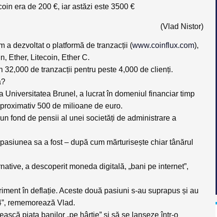
coin era de 200 €, iar astăzi este 3500 €
(Vlad Nistor)
m a dezvoltat o platformă de tranzacții (
www.coinflux.com
),
, Ether, Litecoin, Ether C.
 32,000 de tranzacții pentru peste 4,000 de clienți.
ă?
niversitatea Brunel, a lucrat în domeniul financiar timp
aproximativ 500 de milioane de euro.
un fond de pensii al unei societăți de administrare a
 pasiunea sa a fost – după cum mărturisește chiar tânărul
rnative, a descoperit moneda digitală, „bani pe internet”,
iment în deflație. Aceste două pasiuni s-au suprapus și au
14”, rememorează Vlad.
ască piața banilor „pe hârtie” și să se lanseze într-o