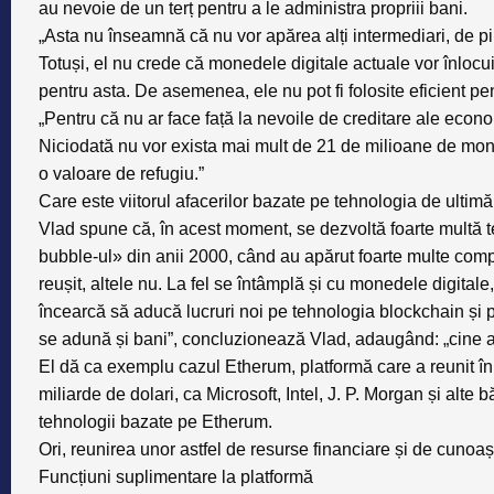
au nevoie de un terț pentru a le administra propriii bani.
„Asta nu înseamnă că nu vor apărea alți intermediari, de p
Totuși, el nu crede că monedele digitale actuale vor înlocu
pentru asta. De asemenea, ele nu pot fi folosite eficient p
„Pentru că nu ar face față la nevoile de creditare ale econo
Niciodată nu vor exista mai mult de 21 de milioane de mon
o valoare de refugiu.”
Care este viitorul afacerilor bazate pe tehnologia de ultim
Vlad spune că, în acest moment, se dezvoltă foarte multă t
bubble-ul» din anii 2000, când au apărut foarte multe com
reușit, altele nu. La fel se întâmplă și cu monedele digitale,
încearcă să aducă lucruri noi pe tehnologia blockchain și p
se adună și bani”, concluzionează Vlad, adaugând: „cine a
El dă ca exemplu cazul Etherum, platformă care a reunit în 
miliarde de dolari, ca Microsoft, Intel, J. P. Morgan și alte 
tehnologii bazate pe Etherum.
Ori, reunirea unor astfel de resurse financiare și de cunoaș
Funcțiuni suplimentare la platformă