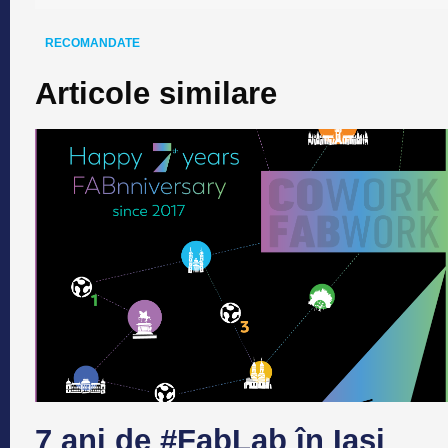
RECOMANDATE
Articole similare
7 ani de #FabLab în Iași