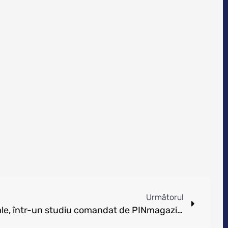
Următorul
Imaginea firmelor IT&O locale, într-un studiu comandat de PINmagazine.ro