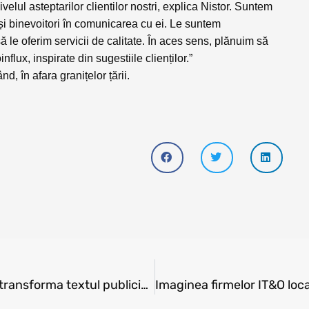
ivelul asteptarilor clientilor nostri, explica Nistor. Suntem
 și binevoitori în comunicarea cu ei. Le suntem
 le oferim servicii de calitate. În aces sens, plănuim să
lux, inspirate din sugestiile clienților.”
d, în afara granițelor țării.
AdTechMedia: O tentativă îndrăzneață de a transforma textul publicistic în bani