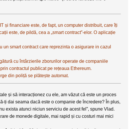
i financiare este, de fapt, un computer distribuit, care îți
icații este, de pildă, cea a „smart contract”-elor. O aplicație
 un smart contract care reprezinta o asigurare in cazul
gătură cu întârzierile zborurilor operate de companiile
 prin contractul publicat pe rețeaua Ethereum.
rge din poliță se plătește automat.
le și să interacționez cu ele, am văzut că este un proces
 să-ți dai seama dacă este o companie de încredere? În plus,
nu exista atunci niciun serviciu de acest fel”, spune Vlad.
rare de monede digitale, mai rapid și cu costuri mai mici