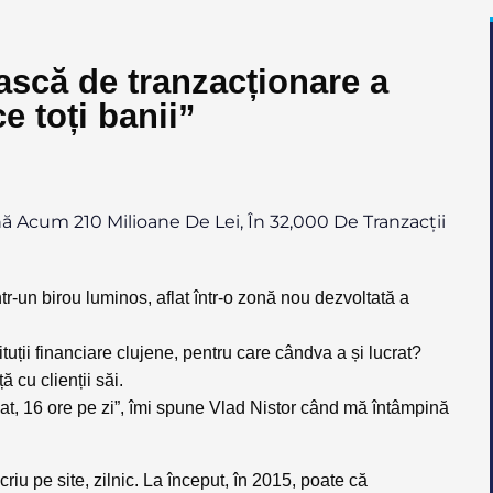
ască de tranzacționare a
e toți banii”
ă Acum 210 Milioane De Lei, În 32,000 De Tranzacții
r-un birou luminos, aflat într-o zonă nou dezvoltată a
stituții financiare clujene, pentru care cândva a și lucrat?
 cu clienții săi.
chat, 16 ore pe zi”, îmi spune Vlad Nistor când mă întâmpină
iu pe site, zilnic. La început, în 2015, poate că