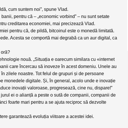
ildă, cum suntem noi”, spune Vlad.
i banii, pentru că – „economic vorbind” – nu sunt setate
entru creditarea economiei, mai precizează Vlad.
miei pentru că, de pildă, bitcoinul este o monedă limitată.
ede. Acesta se comportă mai degrabă ca un aur digital, ca
ă oră?
ehnologie nouă. „Situația e oarecum similara cu «internet
panii care încercau să inoveze în acest domeniu. Unele au
 în zilele noastre. Tot felul de grupuri și de persoane
e monedele digitale. Și, în general, acolo unde e inovație
duce inovații valoroase, progresează, cine nu, dispare!”
jurul ei o alianță a peste o sută de companii, companii de
bănci foarte mari pentru a se ajuta reciproc să dezvolte
tere garantează evoluția viitoare a acestei idei.