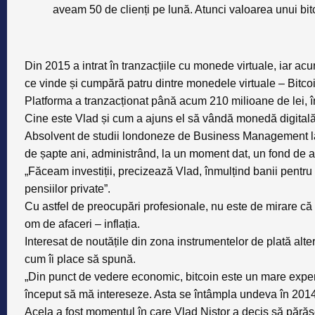
aveam 50 de clienți pe lună. Atunci valoarea unui bit
Din 2015 a intrat în tranzacțiile cu monede virtuale, iar acu
ce vinde și cumpără patru dintre monedele virtuale – Bitcoin
Platforma a tranzacționat până acum 210 milioane de lei, în
Cine este Vlad și cum a ajuns el să vândă monedă digital
Absolvent de studii londoneze de Business Management la U
de șapte ani, administrând, la un moment dat, un fond de 
„Făceam investiții, precizează Vlad, înmulțind banii pentru 
pensiilor private”.
Cu astfel de preocupări profesionale, nu este de mirare că
om de afaceri – inflația.
Interesat de noutățile din zona instrumentelor de plată alte
cum îi place să spună.
„Din punct de vedere economic, bitcoin este un mare exper
început să mă intereseze. Asta se întâmpla undeva în 20
Acela a fost momentul în care Vlad Nistor a decis să părăse