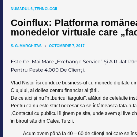
NUMARUL 6
,
TEHNOLOGII
Coinflux: Platforma române
monedelor virtuale care „fac
S. G. MARGHITAS
OCTOMBRIE 7, 2017
Este Cel Mai Mare „exchange Service” Și A Rulat Pân
Pentru Peste 4,000 De Clienți.
Vlad Nistor își conduce business-ul cu monede digitale dint
Clujului, al doilea centru financiar al țării
.
De ce aici și nu în „buricul târgului”, alături de celelalte in
Pentru că nu este strict necesar să se întâlnească față-n-față
„Contactul cu publicul îl ținem pe site, unde avem și live 
în biroul său din Calea Turzii.
Acum avem până la 40 – 60 de clienți noi care se înscr