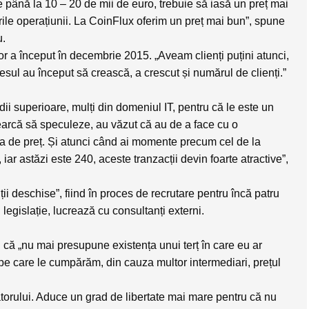
până la 10 – 20 de mii de euro, trebuie să iasă un preț mai
rile operațiunii. La CoinFlux oferim un preț mai bun”, spune
u.
or a început în decembrie 2015. „Aveam clienți puțini atunci,
esul au început să crească, a crescut și numărul de clienți.”
udii superioare, mulți din domeniul IT, pentru că le este un
earcă să speculeze, au văzut că au de a face cu o
ea de preț. Și atunci când ai momente precum cel de la
iar astăzi este 240, aceste tranzacții devin foarte atractive”,
ii deschise”, fiind în proces de recrutare pentru încă patru
 legislație, lucrează cu consultanți externi.
că „nu mai presupune existența unui terț în care eu ar
i pe care le cumpărăm, din cauza multor intermediari, prețul
torului. Aduce un grad de libertate mai mare pentru că nu