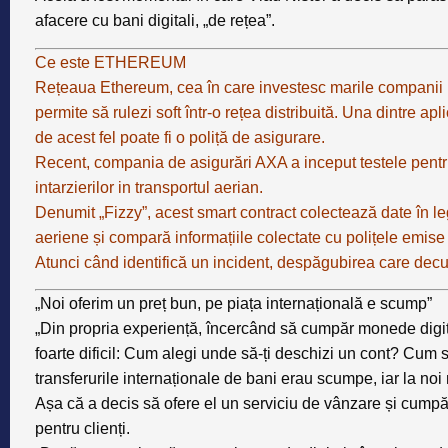
afacere cu bani digitali, „de rețea”.
Ce este ETHEREUM
Rețeaua Ethereum, cea în care investesc marile companii IT ș
permite să rulezi soft într-o rețea distribuită. Una dintre apl
de acest fel poate fi o poliță de asigurare.
Recent, compania de asigurări AXA a inceput testele pentru
intarzierilor in transportul aerian.
Denumit „Fizzy”, acest smart contract colectează date în le
aeriene și compară informațiile colectate cu polițele emise
Atunci când identifică un incident, despăgubirea care decu
„Noi oferim un preț bun, pe piața internațională e scump”
„Din propria experiență, încercând să cumpăr monede digita
foarte dificil: Cum alegi unde să-ți deschizi un cont? Cum
transferurile internaționale de bani erau scumpe, iar la noi 
Așa că a decis să ofere el un serviciu de vânzare și cumpă
pentru clienți.