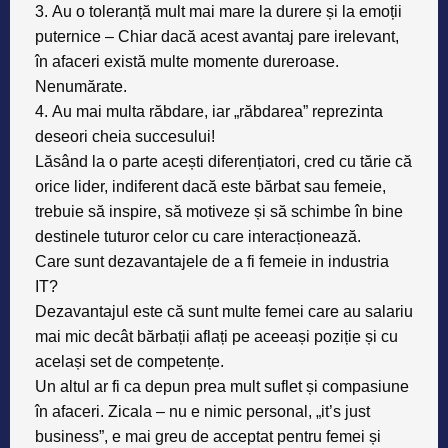
3.
Au o toleranță mult mai mare la durere și la emoții
puternice
– Chiar dacă acest avantaj pare irelevant,
în afaceri există multe momente dureroase.
Nenumărate.
4.
Au mai multa răbdare
, iar „răbdarea” reprezinta
deseori cheia succesului!
Lăsând la o parte acești diferențiatori, cred cu tărie că
orice lider, indiferent dacă este bărbat sau femeie,
trebuie să inspire, să motiveze și să schimbe în bine
destinele tuturor celor cu care interacționează.
Care sunt dezavantajele de a fi femeie in industria
IT?
Dezavantajul este că sunt multe femei care au salariu
mai mic decât bărbații aflați pe aceeași poziție și cu
același set de competențe.
Un altul ar fi ca depun prea mult suflet și compasiune
în afaceri. Zicala – nu e nimic personal, „it’s just
business”, e mai greu de acceptat pentru femei și