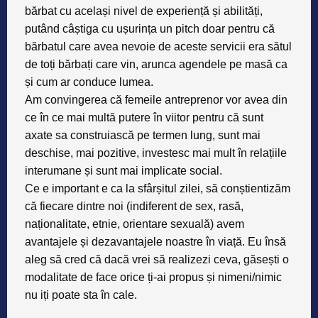
bărbat cu același nivel de experiență și abilități,
putând câștiga cu ușurința un pitch doar pentru că
bărbatul care avea nevoie de aceste servicii era sătul
de toți bărbați care vin, arunca agendele pe masă ca
și cum ar conduce lumea.
Am convingerea că femeile antreprenor vor avea din
ce în ce mai multă putere în viitor pentru că sunt
axate sa construiască pe termen lung, sunt mai
deschise, mai pozitive, investesc mai mult în relațiile
interumane și sunt mai implicate social.
Ce e important e ca la sfârșitul zilei, să conștientizăm
că fiecare dintre noi (indiferent de sex, rasă,
naționalitate, etnie, orientare sexuală) avem
avantajele și dezavantajele noastre în viață. Eu însă
aleg să cred că dacă vrei să realizezi ceva, găsești o
modalitate de face orice ți-ai propus și nimeni/nimic
nu iți poate sta în cale.