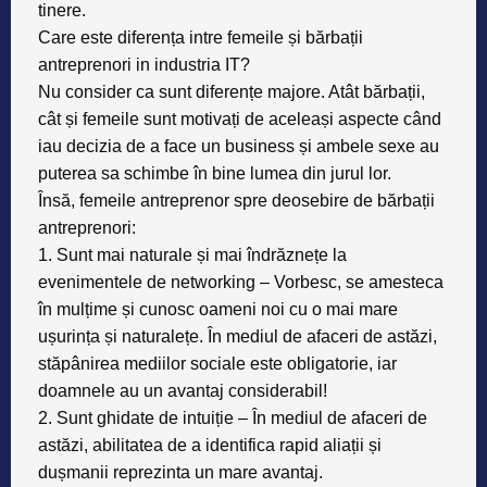
tinere.
Care este diferența intre femeile și bărbații
antreprenori in industria IT?
Nu consider ca sunt diferențe majore. Atât bărbații,
cât și femeile sunt motivați de aceleași aspecte când
iau decizia de a face un business și ambele sexe au
puterea sa schimbe în bine lumea din jurul lor.
Însă, femeile antreprenor spre deosebire de bărbații
antreprenori
:
1.
Sunt mai naturale și mai îndrăznețe la
evenimentele de networking
– Vorbesc, se amesteca
în mulțime și cunosc oameni noi cu o mai mare
ușurința și naturalețe. În mediul de afaceri de astăzi,
stăpânirea mediilor sociale este obligatorie, iar
doamnele au un avantaj considerabil!
2.
Sunt ghidate de intuiție
– În mediul de afaceri de
astăzi, abilitatea de a identifica rapid aliații și
dușmanii reprezinta un mare avantaj.