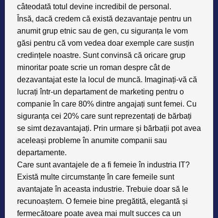
câteodată totul devine incredibil de personal.
Însă, dacă credem că există dezavantaje pentru un
anumit grup etnic sau de gen, cu siguranța le vom
găsi pentru că vom vedea doar exemple care susțin
credințele noastre. Sunt convinsă că oricare grup
minoritar poate scrie un roman despre cât de
dezavantajat este la locul de muncă. Imaginați-vă că
lucrați într-un departament de marketing pentru o
companie în care 80% dintre angajați sunt femei. Cu
siguranța cei 20% care sunt reprezentați de bărbați
se simt dezavantajați. Prin urmare și bărbații pot avea
aceleași probleme în anumite companii sau
departamente.
Care sunt avantajele de a fi femeie în industria IT?
Există multe circumstanțe în care femeile sunt
avantajate în aceasta industrie. Trebuie doar să le
recunoaștem. O femeie bine pregătită, elegantă și
fermecătoare poate avea mai mult succes ca un