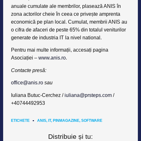
anuale cumulate ale membrilor, plasează ANIS în
zona actorilor cheie în ceea ce privește amprenta
economică pe plan local. Cumulat, membrii ANIS au
o cifra de afaceri de peste 65% din totalul veniturilor
generate de industria IT la nivel national.
Pentru mai multe informații, accesați pagina
Asociației –
www.anis.ro
.
Contacte presă:
office@anis.ro
sau
Iuliana Butuc-Cerchez /
iuliana@prsteps.com
/
+40744492953
ETICHETE
ANIS
,
IT
,
PINMAGAZINE
,
SOFTWARE
Distribuie și tu: