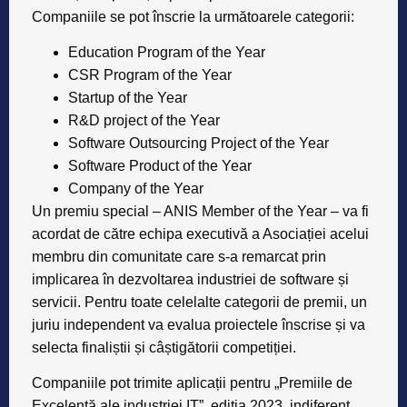
Companiile se pot înscrie la următoarele
categorii
:
Education Program of the Year
CSR Program of the Year
Startup of the Year
R&D project of the Year
Software Outsourcing Project of the Year
Software Product of the Year
Company of the Year
Un premiu special – ANIS Member of the Year – va fi
acordat de către echipa executivă a Asociației acelui
membru din comunitate care s-a remarcat prin
implicarea în dezvoltarea industriei de software și
servicii. Pentru toate celelalte categorii de premii, un
juriu independent va evalua proiectele înscrise și va
selecta finaliștii și câștigătorii competiției.
Companiile pot trimite aplicații pentru „Premiile de
Excelență ale industriei IT”, ediția 2023, indiferent