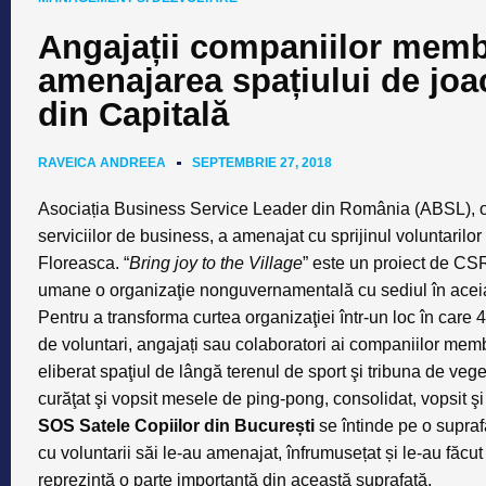
Angajații companiilor memb
amenajarea spațiului de joa
din Capitală
RAVEICA ANDREEA
SEPTEMBRIE 27, 2018
Asociația Business Service Leader din România (ABSL), o
serviciilor de business, a amenajat cu sprijinul voluntarilo
Floreasca.
“
Bring joy to the Village
” este un proiect de CSR
umane o organizaţie nonguvernamentală cu sediul în aceia
Pentru a transforma curtea organizaţiei într-un loc în care 
de voluntari, angajați sau colaboratori ai companiilor memb
eliberat spaţiul de lângă terenul de sport şi tribuna de veget
curăţat şi vopsit mesele de ping-pong, consolidat, vopsit şi 
SOS Satele Copiilor din București
se întinde pe o supraf
cu voluntarii săi le-au amenajat, înfrumusețat și le-au făcut 
reprezintă o parte importantă din această suprafață.