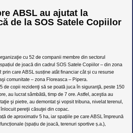
re ABSL au ajutat la
că de la SOS Satele Copiilor
rganizaţie cu 52 de companii membre din sectorul
r spațiul de joacă din cadrul SOS Satele Copiilor – din zona
 prin care ABSL susține atât financiar cât și cu resurse
şi comunitate – zona Floreasca – Pipera.
45 de copii rezidenţi să se poată juca în siguranţă, peste 150
re, au lucrat sâmbătă, timp de 7 ore. Astfel, aceştia au
aţie şi pietre, au demontat şi vopsit tribuna, nivelat terenul,
înlocuit pereţii căsuţei din copac.
ață de aproximativ 5 ha, iar spațiile pe care ABSL împreună
funcționale (spațiu de joacă, terenuri sportive ș.a.),