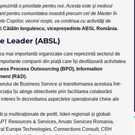
rezintă o prioritate pentru noi. Acesta este şi motivul
tant pentru comunitatea noastră precum cel de Master în
Copiilor, vecinii noştri, va continua cu activităţi de
ră
Cătălin Iorgulescu,
vicepreședinte ABSL România.
ce Leader (ABSL)
ea mai importantă organizație care reprezintă sectorul de
portante companii din piață care își desfășoară activitatea
ness Process Outsourcing (BPO), Information
ment (R&D).
rului de Business Service și transformarea acestuia într-
ția își atinge obiectivele prin facilitarea colaborării
 de interes în dezvoltarea aspectelor operaționale cheie ale
și multinaționale de profil, lideri regionali și globali
 APT Resources & Services, Arvato Services Romania,
ral Europe Technologies, Connections Consult, CRH