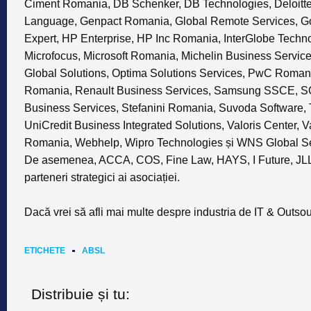
Ciment Romania, DB Schenker, DB Technologies, Deloitt
Language, Genpact Romania, Global Remote Services, Go
Expert, HP Enterprise, HP Inc Romania, InterGlobe Techno
Microfocus, Microsoft Romania, Michelin Business Servic
Global Solutions, Optima Solutions Services, PwC Romani
Romania, Renault Business Services, Samsung SSCE, S
Business Services, Stefanini Romania, Suvoda Software
UniCredit Business Integrated Solutions, Valoris Center,
Romania, Webhelp, Wipro Technologies și WNS Global S
De asemenea, ACCA, COS, Fine Law, HAYS, I Future, JLL
parteneri strategici ai asociației.
Dacă vrei să afli mai multe despre industria de IT & Outsou
ETICHETE
ABSL
Distribuie și tu: