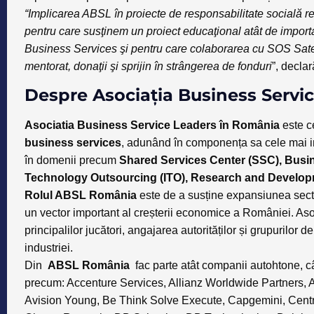
“Implicarea ABSL în proiecte de responsabilitate socială rep
pentru care susţinem un proiect educaţional atât de impor
Business Services şi pentru care colaborarea cu SOS Satele 
mentorat, donaţii şi sprijin în strângerea de fonduri
”, decla
Despre Asociația Business Servi
Asociatia Business Service Leaders în România
este c
business services
, adunând în componența sa cele mai im
în domenii precum
Shared Services Center (SSC), Busi
Technology Outsourcing (ITO), Research and Develop
Rolul ABSL România
este de a susține expansiunea secto
un vector important al creșterii economice a României. Asocia
principalilor jucători, angajarea autorităților și grupurilor
industriei.
Din
ABSL România
fac parte atât companii autohtone, cât 
precum: Accenture Services, Allianz Worldwide Partners,
Avision Young, Be Think Solve Execute, Capgemini, Cent