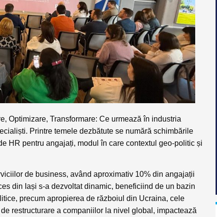
e, Optimizare, Transformare: Ce urmează în industria
specialiști. Printre temele dezbătute se numără schimbările
e de HR pentru angajați, modul în care contextul geo-politic și
erviciilor de business, având aproximativ 10% din angajații
ces din Iași s-a dezvoltat dinamic, beneficiind de un bazin
olitice, precum apropierea de războiul din Ucraina, cele
le de restructurare a companiilor la nivel global, impactează