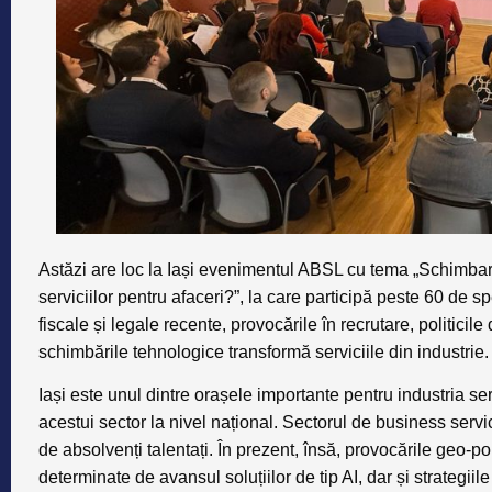
Astăzi are loc la Iași evenimentul ABSL cu tema „Schimbar
serviciilor pentru afaceri?”, la care participă peste 60 de 
fiscale și legale recente, provocările în recrutare, politicil
schimbările tehnologice transformă serviciile din industrie.
Iași este unul dintre orașele importante pentru industria s
acestui sector la nivel național. Sectorul de business servi
de absolvenți talentați. În prezent, însă, provocările geo-p
determinate de avansul soluțiilor de tip AI, dar și strategii