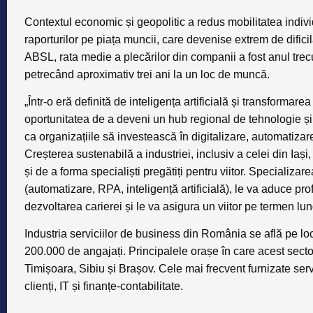
Contextul economic și geopolitic a redus mobilitatea indiv
raporturilor pe piața muncii, care devenise extrem de dificil
ABSL, rata medie a plecărilor din companii a fost anul tre
petrecând aproximativ trei ani la un loc de muncă.
„Într-o eră definită de inteligența artificială și transformare
oportunitatea de a deveni un hub regional de tehnologie și i
ca organizațiile să investească în digitalizare, automatiza
Creșterea sustenabilă a industriei, inclusiv a celei din Iaș
și de a forma specialiști pregătiți pentru viitor. Specializ
(automatizare, RPA, inteligență artificială), le va aduce pro
dezvoltarea carierei și le va asigura un viitor pe termen lu
Industria serviciilor de business din România se află pe lo
200.000 de angajați. Principalele orașe în care acest sector
Timișoara, Sibiu și Brașov. Cele mai frecvent furnizate serv
clienți, IT și finanțe-contabilitate.