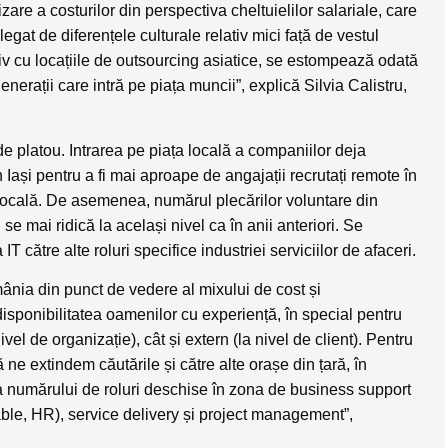
are a costurilor din perspectiva cheltuielilor salariale, care
legat de diferențele culturale relativ mici față de vestul
iv cu locațiile de outsourcing asiatice, se estompează odată
enerații care intră pe piața muncii”,
explică Silvia Calistru,
de platou. Intrarea pe piața locală a companiilor deja
 Iași pentru a fi mai aproape de angajații recrutați remote în
 locală. De asemenea, numărul plecărilor voluntare din
 se mai ridică la același nivel ca în anii anteriori. Se
T către alte roluri specifice industriei serviciilor de afaceri.
mânia din punct de vedere al mixului de cost și
isponibilitatea oamenilor cu experiență, în special pentru
el de organizație), cât și extern (la nivel de client). Pentru
ă ne extindem căutările și către alte orașe din țară, în
a numărului de roluri deschise în zona de business support
le, HR), service delivery și project management”,