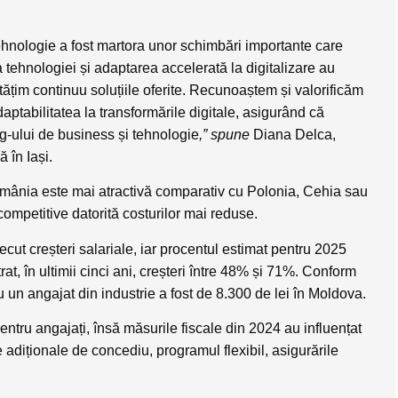
i tehnologie a fost martora unor schimbări importante care
 tehnologiei și adaptarea accelerată la digitalizare au
tățim continuu soluțiile oferite. Recunoaștem și valorificăm
 adaptabilitatea la transformările digitale, asigurând că
-ului de business și tehnologie
,” spune
Diana Delca,
 în Iași.
România este mai atractivă comparativ cu Polonia, Cehia sau
ompetitive datorită costurilor mai reduse.
cut creșteri salariale, iar procentul estimat pentru 2025
rat, în ultimii cinci ani, creșteri între 48% și 71%. Conform
u un angajat din industrie a fost de 8.300 de lei în Moldova.
entru angajați, însă măsurile fiscale din 2024 au influențat
le adiționale de concediu, programul flexibil, asigurările