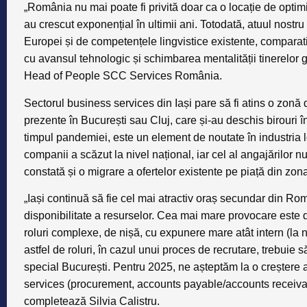
„România nu mai poate fi privită doar ca o locație de optimiz
au crescut exponențial în ultimii ani. Totodată, atuul nostru 
Europei și de competențele lingvistice existente, comparat
cu avansul tehnologic și schimbarea mentalității tinerelor g
Head of People SCC Services România.
Sectorul business services din Iași pare să fi atins o zonă 
prezente în București sau Cluj, care și-au deschis birouri în
timpul pandemiei, este un element de noutate în industria
companii a scăzut la nivel național, iar cel al angajărilor nu
constată și o migrare a ofertelor existente pe piață din zona I
„Iași continuă să fie cel mai atractiv oraș secundar din Ro
disponibilitate a resurselor. Cea mai mare provocare este d
roluri complexe, de nișă, cu expunere mare atât intern (la niv
astfel de roluri, în cazul unui proces de recrutare, trebuie s
special București. Pentru 2025, ne așteptăm la o creștere 
services (procurement, accounts payable/accounts receivab
completează Silvia Calistru.