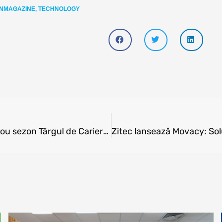
INMAGAZINE
,
TECHNOLOGY
Transformă provocările în oportunități: un nou sezon Târgul de Cariere debutează în martie. Sunt așteptați 20.000 de candidați