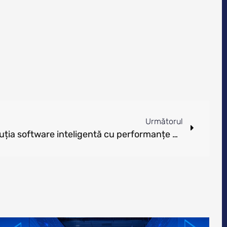
Următorul
Zitec lansează Movacy: Soluția software inteligentă cu performanțe demonstrate în deservirea a peste 3 milioane de destinatari