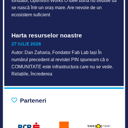
fondator, Optimism Works O idee bună nu trebuie să
se nască într-un oraș mare. Are nevoie de un
ecosistem suficient
Harta resurselor noastre
27 IULIE 2026
Autor: Dan Zaharia, Fondator Fab Lab Iași În
numărul precedent al revistei PIN spuneam că o
COMUNITATE este infrastructura care nu se vede.
Relațiile, încrederea
Parteneri