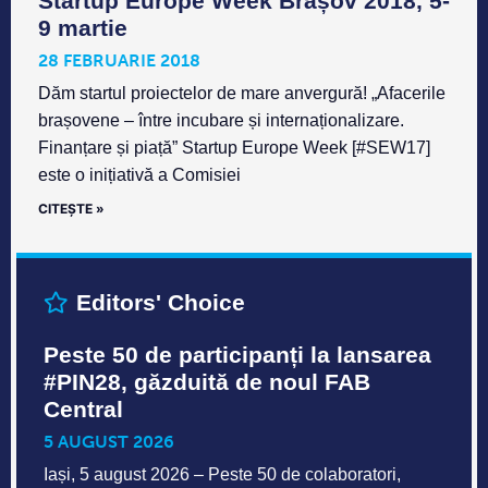
Startup Europe Week Brașov 2018, 5-
9 martie
28 FEBRUARIE 2018
Dăm startul proiectelor de mare anvergură! „Afacerile
brașovene – între incubare și internaționalizare.
Finanțare și piață” Startup Europe Week [#SEW17]
este o inițiativă a Comisiei
CITEȘTE »
Editors' Choice
Peste 50 de participanți la lansarea
#PIN28, găzduită de noul FAB
Central
5 AUGUST 2026
Iași, 5 august 2026 – Peste 50 de colaboratori,