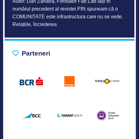
Autor: Dan Zaharia, Fondator Fab Lab Iași În
numărul precedent al revistei PIN spuneam că o
COMUNITATE este infrastructura care nu se vede.
Relațiile, încrederea
Parteneri