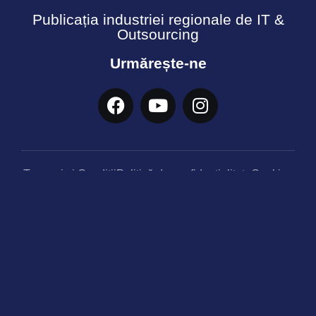
Publicația industriei regionale de IT &
Outsourcing
Urmărește-ne
Termeni și Condiții
Politică de confidențialitate
Cookies
© Copyright 2026 - Ecosistemul PIN. Toate drepturile
rezervate.
Informația acestui site nu poate fi reprodusă fără
acordul PINMagazine conform prevederilor copyright-
ului reglementat prin Legea Nr.8/ 1996.
#unlockpotential with
tiron.industries