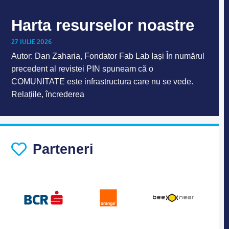
Harta resurselor noastre
27 IULIE 2026
Autor: Dan Zaharia, Fondator Fab Lab Iași În numărul
precedent al revistei PIN spuneam că o
COMUNITATE este infrastructura care nu se vede.
Relațiile, încrederea
Parteneri