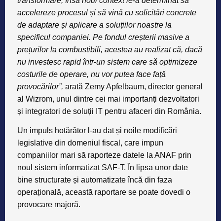
transformare, însă noul context le-a determinat să
accelereze procesul și să vină cu solicitări concrete
de adaptare și aplicare a soluțiilor noastre la
specificul companiei. Pe fondul creșterii masive a
prețurilor la combustibili, acestea au realizat că, dacă
nu investesc rapid într-un sistem care să optimizeze
costurile de operare, nu vor putea face față
provocărilor”,
arată
Zemy Apfelbaum, director general
al Wizrom
, unul dintre cei mai importanți dezvoltatori
și integratori de soluții IT pentru afaceri din România.
Un impuls hotărâtor l-au dat și noile modificări
legislative din domeniul fiscal, care impun
companiilor mari să raporteze datele la ANAF prin
noul sistem informatizat SAF-T. În lipsa unor date
bine structurate și automatizate încă din faza
operațională, această raportare se poate dovedi o
provocare majoră.