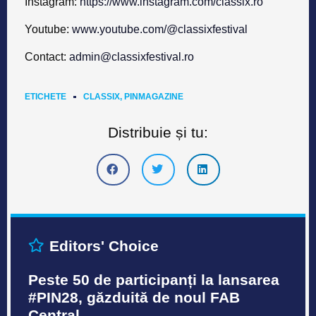
Instagram:
https://www.instagram.com/classix.ro
Youtube:
www.youtube.com/@classixfestival
Contact:
admin@classixfestival.ro
ETICHETE
CLASSIX
,
PINMAGAZINE
Distribuie și tu:
Editors' Choice
Peste 50 de participanți la lansarea
#PIN28, găzduită de noul FAB
Central