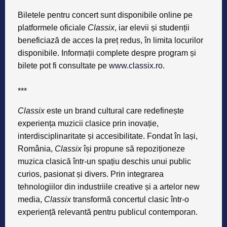
Biletele pentru concert sunt disponibile online pe
platformele oficiale
Classix
, iar elevii și studenții
beneficiază de acces la preț redus, în limita locurilor
disponibile. Informații complete despre program și
bilete pot fi consultate pe
www.classix.ro
.
***
Classix
este un brand cultural care redefinește
experiența muzicii clasice prin inovație,
interdisciplinaritate și accesibilitate. Fondat în Iași,
România,
Classix
își propune să repoziționeze
muzica clasică într-un spațiu deschis unui public
curios, pasionat și divers. Prin integrarea
tehnologiilor din industriile creative și a artelor new
media,
Classix
transformă concertul clasic într-o
experiență relevantă pentru publicul contemporan.