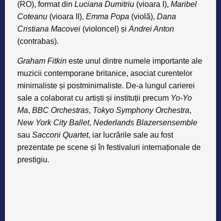
(RO), format din
Luciana Dumitriu
(vioara I),
Maribel
Coteanu
(vioara II),
Emma Popa
(violă),
Dana
Cristiana Macovei
(violoncel) și
Andrei Anton
(contrabas).
Graham Fitkin
este unul dintre numele importante ale
muzicii contemporane britanice, asociat curentelor
minimaliste și postminimaliste. De-a lungul carierei
sale a colaborat cu artiști și instituții precum
Yo-Yo
Ma
,
BBC Orchestras
,
Tokyo Symphony Orchestra
,
New York City Ballet
,
Nederlands Blazersensemble
sau
Sacconi Quartet
, iar lucrările sale au fost
prezentate pe scene și în festivaluri internaționale de
prestigiu.