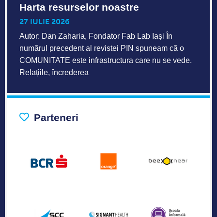
Harta resurselor noastre
27 IULIE 2026
Autor: Dan Zaharia, Fondator Fab Lab Iași În
numărul precedent al revistei PIN spuneam că o
COMUNITATE este infrastructura care nu se vede.
Relațiile, încrederea
Parteneri