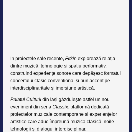
În proiectele sale recente,
Fitkin
explorează relația
dintre muzică, tehnologie și spațiu performativ,
construind experiențe sonore care depășesc formatul
concertului clasic convențional și pun accent pe
interdisciplinaritate și imersiune artistică.
Palatul Culturii
din Iași găzduiește astfel un nou
eveniment din seria
Classix
, platformă dedicată
proiectelor muzicale contemporane și experiențelor
artistice care aduc împreună muzica clasică, noile
tehnologii și dialogul interdisciplinar.