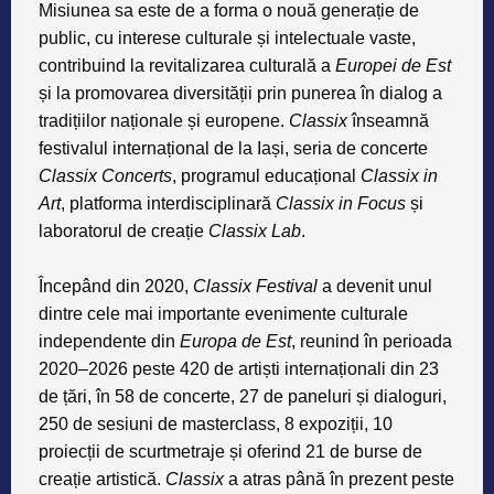
Misiunea sa este de a forma o nouă generație de
public, cu interese culturale și intelectuale vaste,
contribuind la revitalizarea culturală a
Europei de Est
și la promovarea diversității prin punerea în dialog a
tradițiilor naționale și europene.
Classix
înseamnă
festivalul internațional de la Iași, seria de concerte
Classix Concerts
, programul educațional
Classix in
Art
, platforma interdisciplinară
Classix in Focus
și
laboratorul de creație
Classix Lab
.
Începând din 2020,
Classix Festival
a devenit unul
dintre cele mai importante evenimente culturale
independente din
Europa de Est
, reunind în perioada
2020–2026 peste 420 de artiști internaționali din 23
de țări, în 58 de concerte, 27 de paneluri și dialoguri,
250 de sesiuni de masterclass, 8 expoziții, 10
proiecții de scurtmetraje și oferind 21 de burse de
creație artistică.
Classix
a atras până în prezent peste