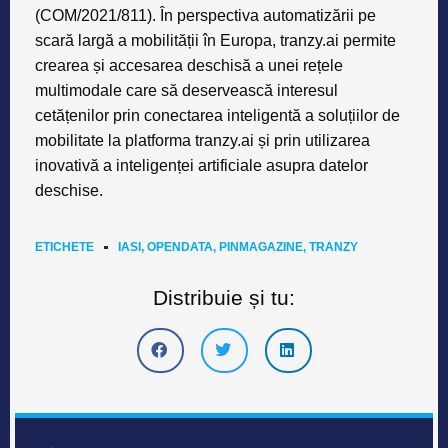
(COM/2021/811). În perspectiva automatizării pe
scară largă a mobilității în Europa, tranzy.ai permite
crearea și accesarea deschisă a unei rețele
multimodale care să deservească interesul
cetățenilor prin conectarea inteligentă a soluțiilor de
mobilitate la platforma tranzy.ai și prin utilizarea
inovativă a inteligenței artificiale asupra datelor
deschise.
ETICHETE
IASI
,
OPENDATA
,
PINMAGAZINE
,
TRANZY
Distribuie și tu: