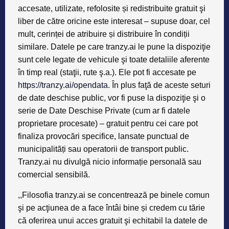
accesate, utilizate, refolosite și redistribuite gratuit şi
liber de către oricine este interesat – supuse doar, cel
mult, cerinței de atribuire și distribuire în condiții
similare. Datele pe care tranzy.ai le pune la dispoziţie
sunt cele legate de vehicule şi toate detaliile aferente
în timp real (staţii, rute ş.a.). Ele pot fi accesate pe
https://tranzy.ai/opendata
. În plus faţӑ de aceste seturi
de date deschise public, vor fi puse la dispoziţie şi o
serie de Date Deschise Private (cum ar fi datele
proprietare procesate) – gratuit pentru cei care pot
finaliza provocări specifice, lansate punctual de
municipalități sau operatorii de transport public.
Tranzy.ai nu divulgӑ nicio informație personală sau
comercial sensibilă.
,,Filosofia tranzy.ai se concentrează pe binele comun
şi pe acţiunea de a face întâi bine și credem cu tărie
că oferirea unui acces gratuit şi echitabil la datele de