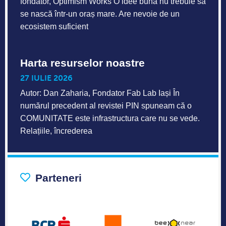
fondator, Optimism Works O idee bună nu trebuie să
se nască într-un oraș mare. Are nevoie de un
ecosistem suficient
Harta resurselor noastre
27 IULIE 2026
Autor: Dan Zaharia, Fondator Fab Lab Iași În
numărul precedent al revistei PIN spuneam că o
COMUNITATE este infrastructura care nu se vede.
Relațiile, încrederea
Parteneri