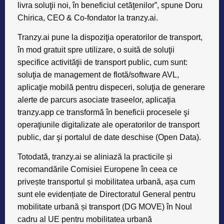
livra soluţii noi, în beneficiul cetӑţenilor”, spune
Doru
Chirica, CEO & Co-fondator la tranzy.ai
.
Tranzy.ai pune la dispoziţia operatorilor de transport,
în mod gratuit spre utilizare, o suitӑ de soluţii
specifice activitӑţii de transport public, cum sunt:
soluţia de management de flotӑ/software AVL,
aplicaţie mobilӑ pentru dispeceri, soluţia de generare
alerte de parcurs asociate traseelor, aplicaţia
tranzy.app ce transformӑ în beneficii procesele şi
operaţiunile digitalizate ale operatorilor de transport
public, dar şi portalul de date deschise (Open Data).
Totodată, tranzy.ai se aliniază la practicile și
recomandările Comisiei Europene în ceea ce
privește transportul și mobilitatea urbană, așa cum
sunt ele evidențiate de Directoratul General pentru
mobilitate urbană și transport (DG MOVE) în Noul
cadru al UE pentru mobilitatea urbană