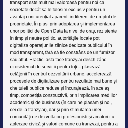
transport este mult mai valoroasă pentru noi ca
societate decât să le folosim exclusiv pentru un
avantaj concurențial aparent, indiferent de dreptul de
proprietate. În plus, prin adoptarea şi implementarea
unor politici de Open Data la nivel de oraş, rezistente
în timp şi neutre politic, autoritӑţile locale pot
digitaliza operaţiunile zilnice dedicate publicului în
mod transparent, fӑrӑ sӑ fie constrâns de un furnizor
sau altul. Practic, asta face tranzy.ai deschizând
ecosistemul de servicii pentru toţi – plaseazӑ
cetӑţenii în centrul dezvoltӑrii urbane, accelereazӑ
procesele de digitalizare pentru rezultate mai bune şi
cheltuieli publice reduse şi încurajeazӑ, în acelaşi
timp, competiţia constructivӑ, prin implicarea mediilor
academic şi de business (în care ne plasӑm şi noi,
cei de la tranzy.ai), dar şi prin stimularea unei
comunitӑţi de dezvoltatori profesioniști și amatori cu
aplecare civicӑ şi valori comune cu tranzy.ai, pentru a