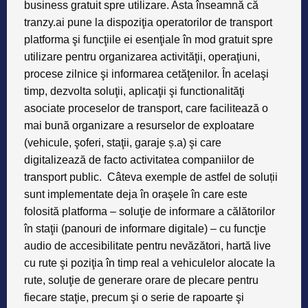
business gratuit spre utilizare. Asta înseamnӑ cӑ
tranzy.ai pune la dispoziţia operatorilor de transport
platforma şi funcţiile ei esenţiale în mod gratuit spre
utilizare pentru organizarea activitӑţii, operaţiuni,
procese zilnice şi informarea cetӑţenilor. În acelaşi
timp, dezvolta soluţii, aplicaţii şi functionalitӑţi
asociate proceselor de transport, care faciliteazӑ o
mai bunӑ organizare a resurselor de exploatare
(vehicule, şoferi, staţii, garaje ș.a) şi care
digitalizeazӑ de facto activitatea companiilor de
transport public. Câteva exemple de astfel de soluții
sunt implementate deja în oraşele în care este
folositӑ platforma – soluţie de informare a cӑlӑtorilor
în staţii (panouri de informare digitale) – cu funcţie
audio de accesibilitate pentru nevӑzӑtori, hartӑ live
cu rute şi poziţia în timp real a vehiculelor alocate la
rute, soluţie de generare orare de plecare pentru
fiecare staţie, precum şi o serie de rapoarte şi