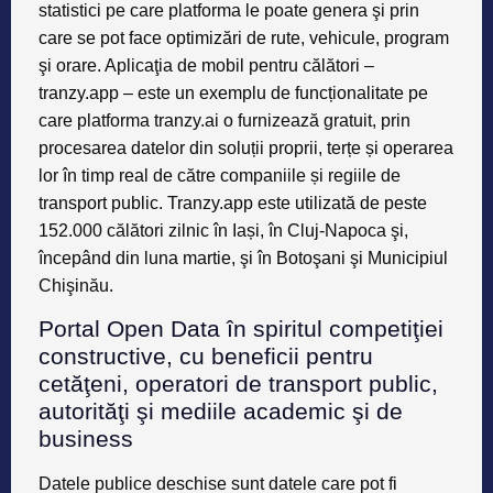
statistici pe care platforma le poate genera şi prin
care se pot face optimizӑri de rute, vehicule, program
şi orare. Aplicaţia de mobil pentru călători –
tranzy.app – este un exemplu de funcționalitate pe
care platforma tranzy.ai o furnizează gratuit, prin
procesarea datelor din soluții proprii, terțe și operarea
lor în timp real de către companiile și regiile de
transport public. Tranzy.app este utilizată de peste
152.000 călători zilnic în Iași, în Cluj-Napoca şi,
începând din luna martie, şi în Botoşani şi Municipiul
Chişinӑu.
Portal Open Data în spiritul competiţiei
constructive, cu beneficii pentru
cetӑţeni, operatori de transport public,
autoritӑţi şi mediile academic şi de
business
Datele publice deschise sunt datele care pot fi