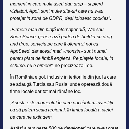
moment în care mulți useri dau drop – și pierd
vizitatori. Apoi, sunt multe site-uri care nu s-au
protejat în zonă de GDPR, deși folosesc cookies“.
„Firmele mari din piață internațională, Wix sau
SqareSpace, generează partea de builder cu drag
and drop, serviciu pe care îl oferim și noi cu
AppSeed, dar acești mari «monștri» sunt numai
pentru piața de limbă engleză. Pe piețele locale, în
schimb, nu e nimeni“
, ne precizează
Teo.
În România e gol, inclusiv în teritoriile din jur, la care
se adaugă Turcia sau Rusia, unde operează două
firme locale dar tot mai rămâne loc.
„Acesta este momentul în care noi căutăm investiții
ca să putem scala regional, în limba locală a pieței
pe care ne extindem.
Astăzi avem peste 500 de developeri care și-au creat