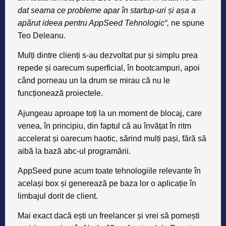
dat seama ce probleme apar în startup-uri și așa a
apărut ideea pentru AppSeed Tehnologic“,
ne spune
Teo Deleanu
.
Mulți dintre clienți s-au dezvoltat pur și simplu prea
repede și oarecum superficial, în bootcampuri, apoi
când porneau un la drum se mirau că nu le
funcționează proiectele.
Ajungeau aproape toți la un moment de blocaj, care
venea, în principiu, din faptul că au învățat în ritm
accelerat și oarecum haotic, sărind mulți pași, fără să
aibă la bază abc-ul programării.
AppSeed pune acum toate tehnologiile relevante în
același box și generează pe baza lor o aplicație în
limbajul dorit de client.
Mai exact
dacă ești un freelancer
și vrei să pornești