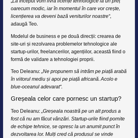
„
La început vom livra licențe tehnolo­gice la un preț
oarecum modic, iar în momentul în care vor crește,
licențierea va deveni bază veniturilor noastre“
,
adaugă Teo.
Modelul de business e pe două direcții: crearea de
site-uri și rezolvarea problemelor tehnologice ale
startup-urilor, freelancerilor, agențiilor, această fiind o
formă de validare a tehnologiei proprii.
Teo Deleanu:
„Ne propunem să intrăm pe piață arabă
în viitorul mediu și apoi pe piață africană. Acolo e
blue-oceanul adevarat“.
Greșeala celor care pornesc un startup?
Teo Deleanu:
„Greșeala noastră pe un alt produs a
fost că nu am făcut vânzări. Startup-urile fiind pornite
de echipe tehnice, se opresc la un anumit punct în
dezvoltarea lor. Mulți cred că produsul se vinde