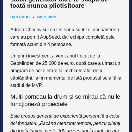
toată munca plictisitoare
DAN RADU
MAI 9, 2019
Adrian Chirilov și Teo Deleanu
sunt cei doi parteneri
care au pornit
AppSeed,
dar echipa completă este
formată acum din 4 persoane.
Un prim investment a venit anul trecut de la
GapMinder, de 25.000 de euro, după care a urmat un
program de accelerare la Techcelerator de 6
săptămâni, iar în momentul de față produsul se află la
stadiul de MVP.
Mulți porneau la drum și se mirau că nu le
funcționeză proiectele
Este produs generat de experiență personală a celor
doi fondatori: „Facând mentorat remote, pentru clienți
din toată lumea, peste 200 de sesiuni în total, ne-am