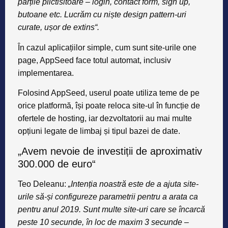
părțile plictisitoare – login, contact form, sign up,
butoane etc. Lucrăm cu niște design pattern-uri
curate, ușor de extins“.
În cazul aplicațiilor simple, cum sunt site-urile one
page, AppSeed face totul automat, inclusiv
implementarea.
Folosind AppSeed, userul poate utiliza teme de pe
orice platformă, își poate reloca site-ul în funcție de
ofertele de hosting, iar dezvoltatorii au mai multe
opțiuni legate de limbaj și tipul bazei de date.
„Avem nevoie de investiții de aproximativ
300.000 de euro“
Teo Deleanu:
„Intenția noastră este de a ajuta site-
urile să-și configureze parametrii pentru a arata ca
pentru anul 2019. Sunt multe site-uri care se încarcă
peste 10 secunde, în loc de maxim 3 secunde –