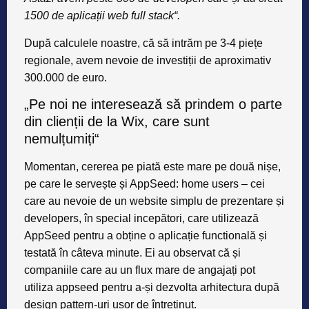
1500 de aplicații web full stack“.
După calculele noastre, că să intrăm pe 3-4 piețe
regionale, avem nevoie de investiții de aproximativ
300.000 de euro.
„Pe noi ne interesează să prindem o parte
din clienții de la Wix, care sunt
nemulțumiți“
Momentan, cererea pe piată este mare pe două nișe,
pe care le servește și AppSeed: home users – cei
care au nevoie de un website simplu de prezentare și
developers, în special incepători, care utilizează
AppSeed pentru a obține o aplicație functională și
testată în câteva minute. Ei au observat că și
companiile care au un flux mare de angajați pot
utiliza appseed pentru a-și dezvolta arhitectura după
design pattern-uri ușor de întreținut.