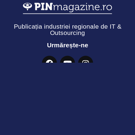
Publicația industriei regionale de IT &
Outsourcing
Urmărește-ne
Termeni și Condiții
Politică de confidențialitate
Cookies
© Copyright 2026 - Ecosistemul PIN. Toate drepturile
rezervate.
Informația acestui site nu poate fi reprodusă fără
acordul PINMagazine conform prevederilor copyright-