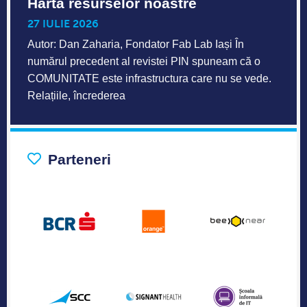
Harta resurselor noastre
27 IULIE 2026
Autor: Dan Zaharia, Fondator Fab Lab Iași În
numărul precedent al revistei PIN spuneam că o
COMUNITATE este infrastructura care nu se vede.
Relațiile, încrederea
Parteneri