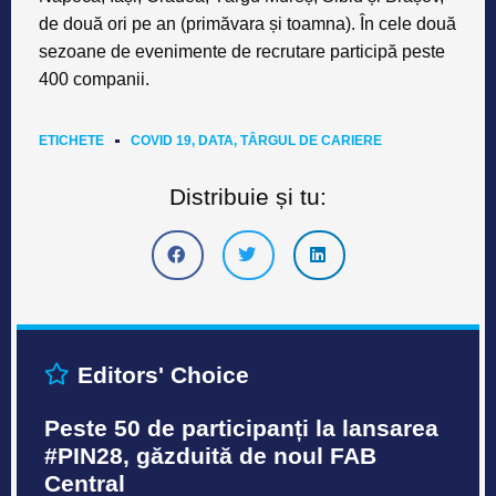
de două ori pe an (primăvara și toamna). În cele două
sezoane de evenimente de recrutare participă peste
400 companii.
ETICHETE
COVID 19
,
DATA
,
TÂRGUL DE CARIERE
Distribuie și tu:
Editors' Choice
Peste 50 de participanți la lansarea
#PIN28, găzduită de noul FAB
Central