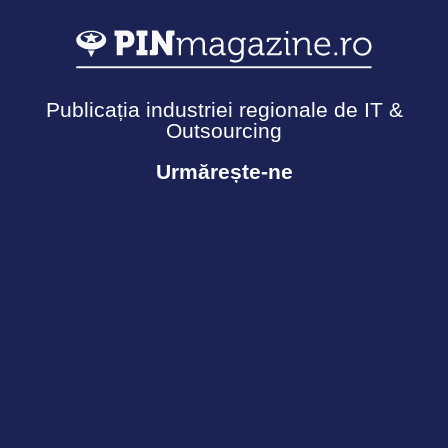
Publicația industriei regionale de IT &
Outsourcing
Urmărește-ne
Termeni și Condiții
Politică de confidențialitate
Cookies
© Copyright 2026 - Ecosistemul PIN. Toate drepturile
rezervate.
Informația acestui site nu poate fi reprodusă fără