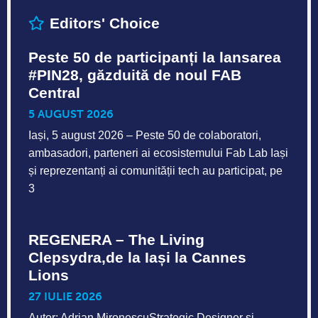
Editors' Choice
Peste 50 de participanți la lansarea
#PIN28, găzduită de noul FAB
Central
5 AUGUST 2026
Iași, 5 august 2026 – Peste 50 de colaboratori,
ambasadori, parteneri ai ecosistemului Fab Lab Iași
și reprezentanți ai comunității tech au participat, pe
3
REGENERA – The Living
Clepsydra,de la Iași la Cannes
Lions
27 IULIE 2026
Autor: Adrian MironescuStrategic Designer și