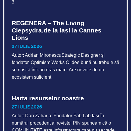
3
REGENERA – The Living
Clepsydra,de la Iași la Cannes
Lions
27 IULIE 2026
Autor: Adrian MironescuStrategic Designer și
fondator, Optimism Works O idee bună nu trebuie să
se nască într-un oraș mare. Are nevoie de un
ecosistem suficient
Harta resurselor noastre
27 IULIE 2026
Autor: Dan Zaharia, Fondator Fab Lab Iași În
numărul precedent al revistei PIN spuneam că o
COMUNITATE este infrastructura care nu se vede.