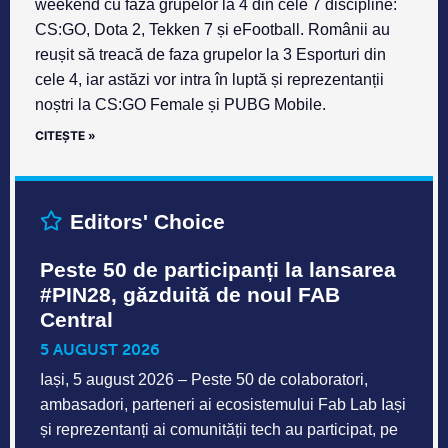
weekend cu faza grupelor la 4 din cele 7 discipline:
CS:GO, Dota 2, Tekken 7 și eFootball. Românii au
reușit să treacă de faza grupelor la 3 Esporturi din
cele 4, iar astăzi vor intra în luptă și reprezentanții
noștri la CS:GO Female și PUBG Mobile.
CITEȘTE »
Editors' Choice
Peste 50 de participanți la lansarea
#PIN28, găzduită de noul FAB
Central
5 AUGUST 2026
Iași, 5 august 2026 – Peste 50 de colaboratori,
ambasadori, parteneri ai ecosistemului Fab Lab Iași
și reprezentanți ai comunității tech au participat, pe