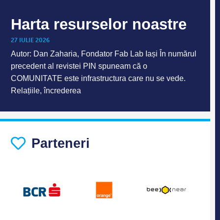
Harta resurselor noastre
27 IULIE 2026
Autor: Dan Zaharia, Fondator Fab Lab Iași În numărul
precedent al revistei PIN spuneam că o
COMUNITATE este infrastructura care nu se vede.
Relațiile, încrederea
Parteneri