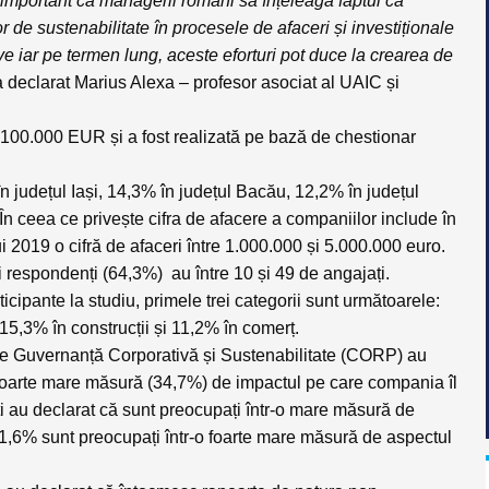
important ca managerii români să înțeleagă faptul că
or de sustenabilitate în procesele de afaceri și investiționale
ve iar pe termen lung, aceste eforturi pot duce la crearea de
 declarat Marius Alexa – profesor asociat al UAIC și
 100.000 EUR și a fost realizată pe bază de chestionar
 în județul Iași, 14,3% în județul Bacău, 12,2% în județul
n ceea ce privește cifra de afacere a companiilor include în
i 2019 o cifră de afaceri între 1.000.000 și 5.000.000 euro.
i respondenți (64,3%) au între 10 și 49 de angajați.
ticipante la studiu, primele trei categorii sunt următoarele:
 15,3% în construcții și 11,2% în comerț.
l de Guvernanță Corporativă și Sustenabilitate (CORP) au
 foarte mare măsură (34,7%) de impactul pe care compania îl
i au declarat că sunt preocupați într-o mare măsură de
r 31,6% sunt preocupați într-o foarte mare măsură de aspectul