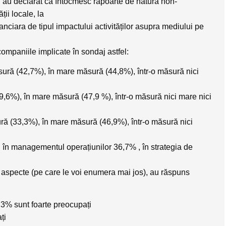
u au declarat că întocmesc rapoarte de natura non-
ții locale, la
anciara de tipul impactului activităților asupra mediului pe
 companiile implicate în sondaj astfel:
sură (42,7%), în mare măsură (44,8%), într-o măsură nici
39,6%), în mare măsură (47,9 %), într-o măsură nici mare nici
sură (33,3%), în mare măsură (46,9%), într-o măsură nici
re: în managementul operațiunilor 36,7% , în strategia de
 aspecte (pe care le voi enumera mai jos), au răspuns
3,3% sunt foarte preocupați
ți