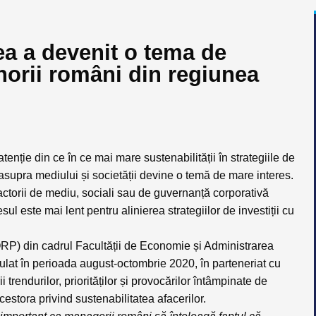
ea a devenit o tema de
orii români din regiunea
ție din ce în ce mai mare sustenabilității în strategiile de
 asupra mediului și societății devine o temă de mare interes.
 factorii de mediu, sociali sau de guvernanță corporativă
l este mai lent pentru alinierea strategiilor de investiții cu
ORP) din cadrul Facultății de Economie și Administrarea
ulat în perioada august-octombrie 2020, în parteneriat cu
 trendurilor, priorităților și provocărilor întâmpinate de
estora privind sustenabilitatea afacerilor.