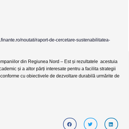
p.finante.ro/noutati/raport-de-cercetare-sustenabilitatea-
ompaniilor din Regiunea Nord – Est și rezultatele acestuia
cademic și a altor părți interesate pentru a facilita strategii
e conforme cu obiectivele de dezvoltare durabilă urmărite de