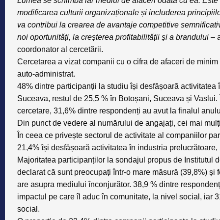
Lumea se schimbă iar mediul de afaceri odată cu ea. Este 
modificarea culturii organizaționale și includerea principiil
va contribui la crearea de avantaje competitive semnificati
noi oportunități, la creșterea profitabilității și a brandului
– a
coordonator al cercetării.
Cercetarea a vizat companii cu o cifra de afaceri de minim
auto-administrat.
48% dintre participanții la studiu își desfășoară activitatea
Suceava, restul de 25,5 % în Botoșani, Suceava și Vaslui. Î
cercetare, 31,6% dintre respondenți au avut la finalul anulu
Din punct de vedere al numărului de angajați, cei mai mulț
În ceea ce privește sectorul de activitate al companiilor par
21,4% își desfășoară activitatea în industria prelucrătoare,
Majoritatea participanților la sondajul propus de Institutu
declarat că sunt preocupați într-o mare măsură (39,8%) și
are asupra mediului înconjurător. 38,9 % dintre respondenț
impactul pe care îl aduc în comunitate, la nivel social, ia
social.