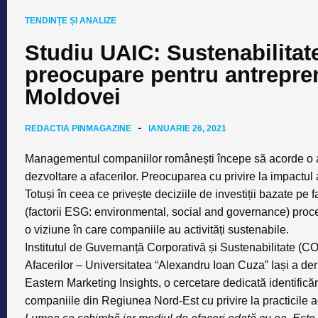
TENDINȚE ȘI ANALIZE
Studiu UAIC: Sustenabilitat
preocupare pentru antrepren
Moldovei
REDACTIA PINMAGAZINE
IANUARIE 26, 2021
Managementul companiilor românești începe să acorde o aten
dezvoltare a afacerilor. Preocuparea cu privire la impactul
Totuși în ceea ce privește deciziile de investiții bazate pe
(factorii ESG: environmental, social and governance) procesu
o viziune în care companiile au activități sustenabile.
Institutul de Guvernanță Corporativă și Sustenabilitate (C
Afacerilor – Universitatea “Alexandru Ioan Cuza” Iași a der
Eastern Marketing Insights, o cercetare dedicată identificării
companiile din Regiunea Nord-Est cu privire la practicile ac