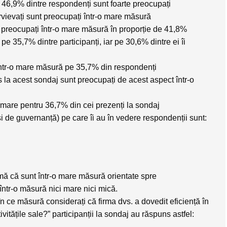
ii: 46,9% dintre respondenți sunt foarte preocupați
vievați sunt preocupați într-o mare măsură
nt preocupați într-o mare măsură în proporție de 41,8%
e 35,7% dintre participanți, iar pe 30,6% dintre ei îi
într-o mare măsură pe 35,7% din respondenți
 la acest sondaj sunt preocupați de acest aspect într-o
 mare pentru 36,7% din cei prezenți la sondaj
 și de guvernanță
) pe care îi au în vedere respondenții sunt:
mă că sunt într-o mare măsură orientate spre
într-o măsură nici mare nici mică.
în ce măsură considerați că firma dvs. a dovedit eficiență în
tivitățile sale?” participanții la sondaj au răspuns astfel: