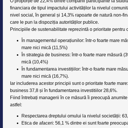
O proporție de 22,4% dintre companii participante la studi
financiara de tipul impactului activităților la nivelul comunită
nivel social, în general și 14,3% rapoarte de natură non-fin
care le pun la dispoziția autorităților publice.
Principiile de sustenabilitate reprezintă o prioritate pentru
În managementul operațiunilor: într-o foarte mare mă
mare nici mică (11,5%)
În strategia de business: într-o foarte mare măsură (
mică (10,4%)
În fundamentarea investițiilor: într-o foarte mare mă
mare nici mică (16,7%).
Iar includerea acestor principii sunt o prioritate foarte ma
business 37,8 și în fundamentarea investitiilor 28,6%.
Fiind întrebați managerii în ce măsură îi preocupă anumite
astfel:
Respectarea dreptului omului la nivelul societății: 6
Etica de afaceri: 56,1 % dintre ei sunt foarte preocupa