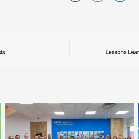
is
Lessons Lea