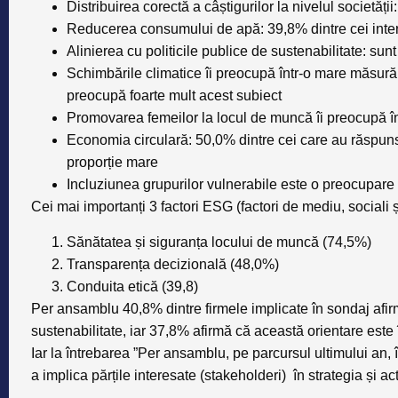
Distribuirea corectă a câștigurilor la nivelul societăț
Reducerea consumului de apă: 39,8% dintre cei inter
Alinierea cu politicile publice de sustenabilitate: su
Schimbările climatice îi preocupă într-o mare măsură p
preocupă foarte mult acest subiect
Promovarea femeilor la locul de muncă îi preocupă 
Economia circulară: 50,0% dintre cei care au răspuns
proporție mare
Incluziunea grupurilor vulnerabile este o preocupare
Cei mai importanți 3 factori ESG (
factori de mediu, sociali
Sănătatea și siguranța locului de muncă (74,5%)
Transparența decizională (48,0%)
Conduita etică (39,8)
Per ansamblu 40,8% dintre firmele implicate în sondaj afir
sustenabilitate, iar 37,8% afirmă că această orientare este 
Iar la întrebarea ”Per ansamblu, pe parcursul ultimului an, 
a implica părțile interesate (stakeholderi) în strategia și ac