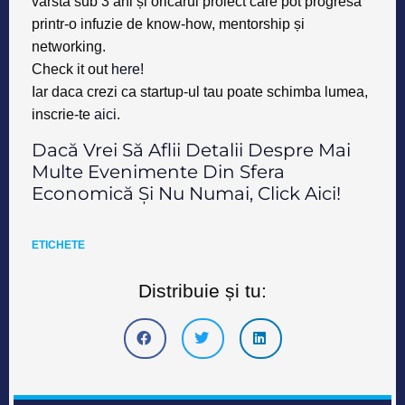
vârsta sub 3 ani și oricărui proiect care pot progresa
printr-o infuzie de know-how, mentorship și
networking.
Check it out
here
!
Iar daca crezi ca startup-ul tau poate schimba lumea,
inscrie-te
aici
.
Dacă Vrei Să Aflii Detalii Despre Mai
Multe Evenimente Din Sfera
Economică Și Nu Numai, Click
Aici
!
ETICHETE
Distribuie și tu: