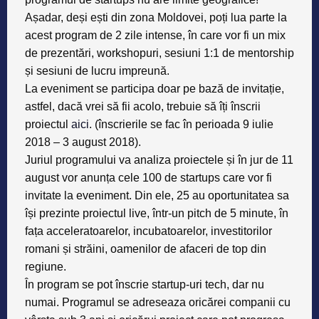
Așadar, deși ești din zona Moldovei, poț
i lua parte la
acest program de 2 zile intense, în care vor fi un mix
de prezentări, workshopuri, sesiuni 1:1 de mentorship
și sesiuni de lucru impreună.
La eveniment se participa doar pe bază de invitație,
astfel, dacă vrei să fii acolo, trebuie să îți înscrii
proiectul
aici
. (î
nscrierile se fac în perioada
9 iulie
2018
–
3 august 2018
).
Juriul programului va analiza proiectele și în jur de
11
august
vor anunța cele 100 de startups care vor fi
invitate la eveniment. Din ele, 25 au oportunitatea sa
își prezinte proiectul live, într-un pitch de 5 minute, în
fața acceleratoarelor, incubatoarelor, investitorilor
romani și străini, oamenilor de afaceri de top din
regiune.
În program se pot înscrie startup-uri tech, dar nu
numai. Programul se adreseaza oricărei companii cu