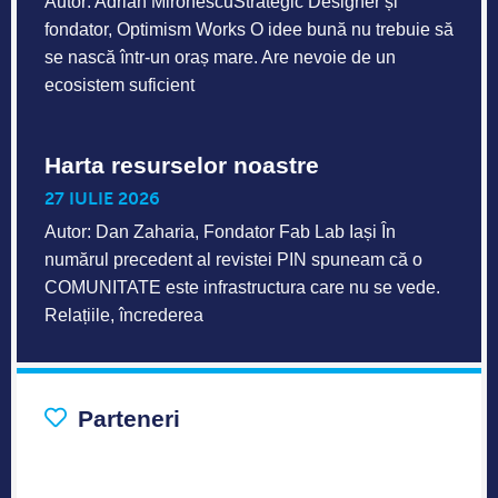
Autor: Adrian MironescuStrategic Designer și
fondator, Optimism Works O idee bună nu trebuie să
se nască într-un oraș mare. Are nevoie de un
ecosistem suficient
Harta resurselor noastre
27 IULIE 2026
Autor: Dan Zaharia, Fondator Fab Lab Iași În
numărul precedent al revistei PIN spuneam că o
COMUNITATE este infrastructura care nu se vede.
Relațiile, încrederea
Parteneri