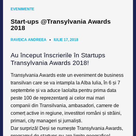
EVENIMENTE
Start-ups @Transylvania Awards
2018
RAVEICA ANDREEA
IULIE 17, 2018
Au început înscrierile în Startups
Transylvania Awards 2018!
Transylvania Awards
este un eveniment de business
transilvan care se va intampla la Alba Iulia, în 6 și 7
septembrie și va aduce laolalta pentru prima data
peste 100 de reprezentanți ai celor mai mari
companii din Transilvania, ambasadori, camere de
comerț active in regiune, investitori români și străini,
primari, city manageri și jurnaliști.
Dar surpriză! Deși se numește Transylvania Awards,
programul de startups
nu are
limite geografice
!