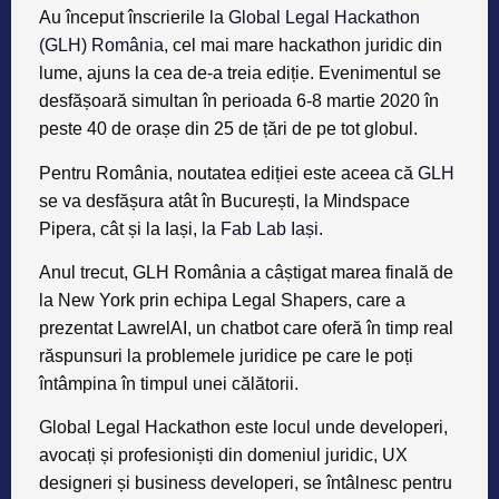
Au început înscrierile la
Global Legal Hackathon
(GLH) România
,
cel mai mare hackathon juridic din
lume,
ajuns la cea de-a treia ediție. Evenimentul se
desfășoară simultan în perioada
6-8 martie 2020
în
peste 40 de orașe din 25 de țări de pe tot globul.
Pentru România, noutatea ediției este aceea că
GLH
se va desfășura atât în
București,
la
Mindspace
Pipera
, cât și la
Iași, la
Fab Lab Iași
.
Anul trecut, GLH România a câștigat marea finală de
la New York
prin echipa Legal Shapers, care a
prezentat LawrelAI, un chatbot care oferă în timp real
răspunsuri la problemele juridice pe care le poți
întâmpina în timpul unei călătorii.
Global Legal Hackathon este locul unde developeri,
avocați și profesioniști din domeniul juridic, UX
designeri și business developeri, se întâlnesc pentru