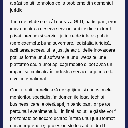
a găsi soluții tehnologice la probleme din domeniul
juridic.
Timp de 54 de ore, cât durează GLH, participanții vor
inova pentru a deservi servicii juridice din sectorul
privat, precum și servicii juridice de interes public
(spre exemplu: buna guvernare, legislația juridică,
facilitarea accesului la justiție etc.). Ideile inovatoare
pot lua forma unui software, a unui website, unei
platforme sau a unei aplicații mobile și pot avea un
impact semnificativ în industria serviciilor juridice la
nivel internațional.
Concurenții beneficiază de sprijinul și cunoștințele
mentorilor, specialiști în domeniile legal tech și
business, care le oferă sprijin participanților pe tot
parcursul evenimentului. În final, soluțiile găsite vor fi
prezentate de fiecare echipă în fața unui juriu format
din antreprenori și profesioniști de calibru din IT,