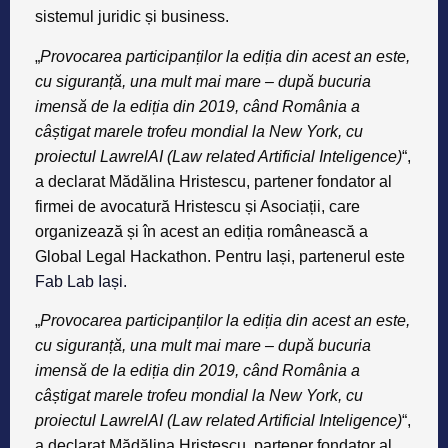
sistemul juridic și business.
„
Provocarea participanților la ediția din acest an este,
cu siguranță, una mult mai mare – după bucuria
imensă de la ediția din 2019, când România a
câștigat marele trofeu mondial la New York, cu
proiectul LawrelAI (Law related Artificial Inteligence)
“,
a declarat Mădălina Hristescu, partener fondator al
firmei de avocatură Hristescu și Asociații, care
organizează și în acest an ediția românească a
Global Legal Hackathon. Pentru Iași, partenerul este
Fab Lab Iași.
„
Provocarea participanților la ediția din acest an este,
cu siguranță, una mult mai mare – după bucuria
imensă de la ediția din 2019, când România a
câștigat marele trofeu mondial la New York, cu
proiectul LawrelAI (Law related Artificial Inteligence)
“,
a declarat
Mădălina Hristescu
, partener fondator al