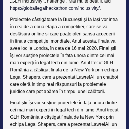
„GLH Inclusivity Challenge”. Mai multe detalii, aici:
https://globallegalhackathon.com/inclusivity/
.
Proiectele câștigătoare la București și la Iași vor intra
în cea de-a doua etapă a competiției, care se va
desfășura online și care poate oferi șansa accederii
în finala competiției mondiale. Anul acesta, finala va
avea loc la Londra, în data de 16 mai 2020. Finaliștii
își vor susține proiectele în fața unora dintre cei mai
mari experți în legal tech din lume. Anul trecut GLH
România a câștigat finala de la New York prin echipa
Legal Shapers, care a prezentat LawrelAI, un chatbot
care oferă în timp real răspunsuri la problemele
juridice care pot apărea în timpul unei călătorii.
Finaliștii își vor susține proiectele în fața unora dintre
cei mai mari experți în legal tech din lume. Anul trecut
GLH România a câștigat finala de la New York prin
echipa Legal Shapers, care a prezentat LawrelAI, un