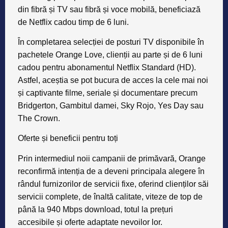
din fibră și TV sau fibră și voce mobilă, beneficiază
de Netflix cadou timp de 6 luni.
În completarea selecției de posturi TV disponibile în
pachetele Orange Love, clienții au parte și de 6 luni
cadou pentru abonamentul Netflix Standard (HD).
Astfel, aceștia se pot bucura de acces la cele mai noi
și captivante filme, seriale și documentare precum
Bridgerton, Gambitul damei, Sky Rojo, Yes Day sau
The Crown.
Oferte și beneficii pentru toți
Prin intermediul noii campanii de primăvară, Orange
reconfirmă intenția de a deveni principala alegere în
rândul furnizorilor de servicii fixe, oferind clienților săi
servicii complete, de înaltă calitate, viteze de top de
până la
940 Mbps download
, totul la prețuri
accesibile și oferte adaptate nevoilor lor.