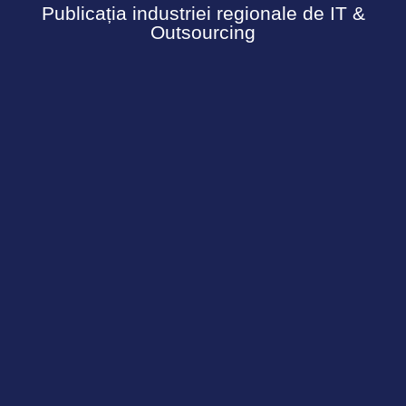
Publicația industriei regionale de IT &
Outsourcing
Urmărește-ne
Termeni și Condiții
Politică de confidențialitate
Cookies
© Copyright 2026 - Ecosistemul PIN. Toate drepturile
rezervate.
Informația acestui site nu poate fi reprodusă fără
acordul PINMagazine conform prevederilor copyright-
ului reglementat prin Legea Nr.8/ 1996.
#unlockpotential with
tiron.industries