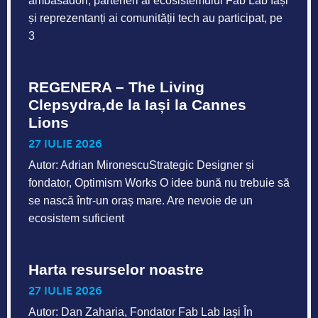
ambasadori, parteneri ai ecosistemului Fab Lab Iași
și reprezentanți ai comunității tech au participat, pe
3
REGENERA – The Living
Clepsydra,de la Iași la Cannes
Lions
27 IULIE 2026
Autor: Adrian MironescuStrategic Designer și
fondator, Optimism Works O idee bună nu trebuie să
se nască într-un oraș mare. Are nevoie de un
ecosistem suficient
Harta resurselor noastre
27 IULIE 2026
Autor: Dan Zaharia, Fondator Fab Lab Iași În