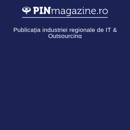
Publicația industriei regionale de IT &
Outsourcing
Urmărește-ne
Termeni și Condiții
Politică de confidențialitate
Cookies
© Copyright 2026 - Ecosistemul PIN. Toate drepturile
rezervate.
Informația acestui site nu poate fi reprodusă fără