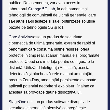
publice. De asemenea, vor avea acces în
laboratorul
Orange 5G Lab
, la echipamente și
tehnologii de comunicații de ultimă generație, care
să-i ajute să-și testeze și să-și optimizeze soluțiile
bazate pe tehnologiile 5G și IoT.
Core Antivirus
este un produs de securitate
cibernetică de ultimă generație, extrem de rapid și
performant care consumă puține resurse, oferă
protecție în timp real, scanări manuale și programate,
protecție Cloud și o interfață pentru configurare la
distanță. Utilizând Inteligența Artificială, acesta
detectează și blochează cele mai noi amenințări,
precum Zero-Day, amenințări persistente avansate,
aplicații potențial nedorite și exploit-uri, înainte ca
acestea să provoace daune dispozitivului.
StageOne
este un produs software disruptiv de
securitate cibernetică ofensivă ce pregătește