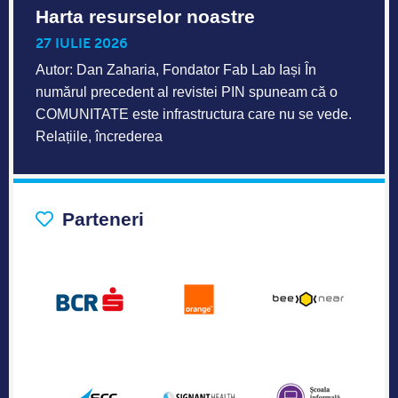
Harta resurselor noastre
27 IULIE 2026
Autor: Dan Zaharia, Fondator Fab Lab Iași În
numărul precedent al revistei PIN spuneam că o
COMUNITATE este infrastructura care nu se vede.
Relațiile, încrederea
Parteneri