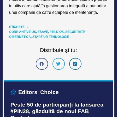
intuitiv care ajută în gestionarea integrată a bunurilor
unei companii de către echipele de mentenanță.
ETICHETE
CORE ANTIVIRUS
,
ESAVE
,
FIELD OS
,
SECURITATE
CIBERNETICA
,
START UP
,
TEHNOLOGIE
Distribuie și tu:
Editors' Choice
Peste 50 de participanți la lansarea
#PIN28, găzduită de noul FAB