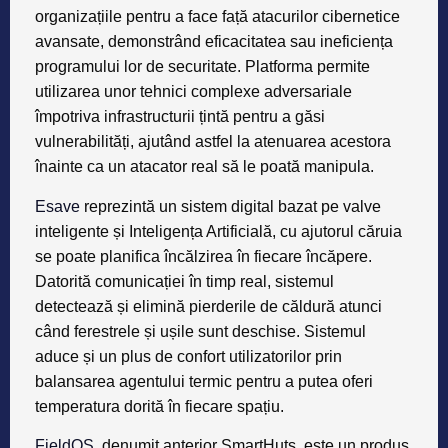
organizațiile pentru a face față atacurilor cibernetice
avansate, demonstrând eficacitatea sau ineficiența
programului lor de securitate. Platforma permite
utilizarea unor tehnici complexe adversariale
împotriva infrastructurii țintă pentru a găsi
vulnerabilități, ajutând astfel la atenuarea acestora
înainte ca un atacator real să le poată manipula.
Esave
reprezintă un sistem digital bazat pe valve
inteligente și Inteligența Artificială, cu ajutorul căruia
se poate planifica încălzirea în fiecare încăpere.
Datorită comunicației în timp real, sistemul
detectează și elimină pierderile de căldură atunci
când ferestrele și ușile sunt deschise. Sistemul
aduce și un plus de confort utilizatorilor prin
balansarea agentului termic pentru a putea oferi
temperatura dorită în fiecare spațiu.
FieldOS
,
denumit anterior SmartHuts
,
este un produs