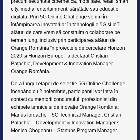
precum securitate cibernetică, mobilitate, retail, smart
city, media, entertainment, sănătate sau educație
digitală. Prin 5G Online Challenge venim în
întâmpinarea inovatorilor în tehnologiile 5G și IoT,
alături de care vrem să construim o colaborare pe
termen lung, inclusiv prin participarea alături de
Orange România în proiectele de cercetare Horizon
2020 și Horizon Europe.” a declarat Cristian
Paţachia, Development & Innovation Manager
Orange România.
De-a lungul etapei de selecție 5G Online Challenge,
începând cu 2 noiembrie, participanții vor intra în
contact cu mentorii concursului, profesioniști din
echipele tehnice și de inovație Orange România:
Marius Iordache – 5G Technical Manager, Cristian
Pațachia – Development & Innovation Manager și
Monica Obogeanu – Startups Program Manager.