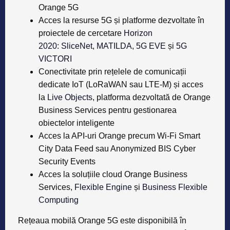
Orange 5G
Acces la resurse 5G și platforme dezvoltate în
proiectele de cercetare
Horizon
2020
:
SliceNet
,
MATILDA
,
5G EVE
și
5G
VICTORI
Conectivitate prin rețelele de comunicații
dedicate IoT (LoRaWAN sau LTE-M) și acces
la
Live Objects
, platforma dezvoltată de Orange
Business Services pentru gestionarea
obiectelor inteligente
Acces la API-uri Orange precum Wi-Fi Smart
City Data Feed sau Anonymized BIS Cyber
Security Events
Acces la soluțiile cloud Orange Business
Services,
Flexible Engine
și
Business Flexible
Computing
Rețeaua mobilă Orange 5G este disponibilă în