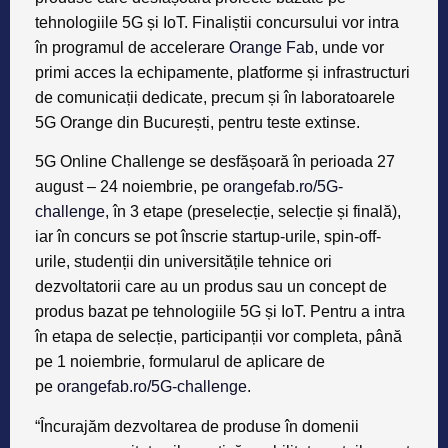
tehnologiile 5G și IoT. Finaliștii concursului vor intra
în programul de accelerare
Orange Fab
, unde vor
primi acces la echipamente, platforme și infrastructuri
de comunicații dedicate, precum și în laboratoarele
5G Orange din București, pentru teste extinse.
5G Online Challenge se desfășoară în perioada 27
august – 24 noiembrie, pe
orangefab.ro/5G-
challenge
, în 3 etape (preselecție, selecție și finală),
iar în concurs se pot înscrie startup-urile, spin-off-
urile, studenții din universitățile tehnice ori
dezvoltatorii care au un produs sau un concept de
produs bazat pe tehnologiile 5G și IoT. Pentru a intra
în etapa de selecție, participanții vor completa, până
pe 1 noiembrie, formularul de aplicare de
pe
orangefab.ro/5G-challenge
.
“Încurajăm dezvoltarea de produse în domenii