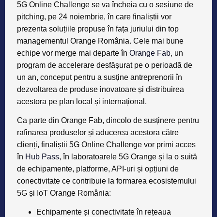
5G Online Challenge se va încheia cu o sesiune de
pitching, pe 24 noiembrie, în care finaliștii vor
prezenta soluțiile propuse în fața juriului din top
managementul Orange România. Cele mai bune
echipe vor merge mai departe în
Orange Fab
, un
program de accelerare desfășurat pe o perioadă de
un an, conceput pentru a susține antreprenorii în
dezvoltarea de produse inovatoare și distribuirea
acestora pe plan local și internațional.
Ca parte din Orange Fab, dincolo de susținere pentru
rafinarea produselor și aducerea acestora către
clienți, finaliștii 5G Online Challenge vor primi acces
în
Hub Pass
, în laboratoarele 5G Orange și la o suită
de echipamente, platforme, API-uri și opțiuni de
conectivitate ce contribuie la formarea ecosistemului
5G și IoT Orange România:
Echipamente și conectivitate în rețeaua