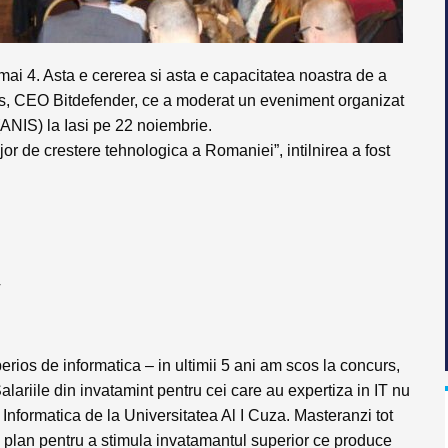
ai 4. Asta e cererea si asta e capacitatea noastra de a
pes, CEO Bitdefender, ce a moderat un eveniment organizat
 (ANIS) la Iasi pe 22 noiembrie
.
ajor de crestere tehnologica a Romaniei”
, intilnirea a fost
T
rios de informatica – in ultimii 5 ani am scos la concurs,
Salariile din invatamint pentru cei care au expertiza in IT nu
 Informatica de la Universitatea Al I Cuza. Masteranzi tot
un plan pentru a stimula invatamantul superior ce produce