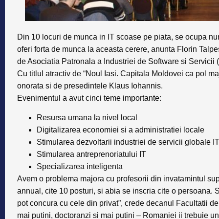
Din 10 locuri de munca in IT scoase pe piata, se ocupa num
oferi forta de munca la aceasta cerere, anunta Florin Tal
de Asociatia Patronala a Industriei de Software si Servicii
Cu titlul atractiv de
“Noul Iasi. Capitala Moldovei ca pol m
onorata si de
presedintele Klaus Iohannis
.
Evenimentul a avut cinci teme importante:
Resursa umana la nivel local
Digitalizarea economiei si a administratiei locale
Stimularea dezvoltarii industriei de servicii globale I
Stimularea antreprenoriatului IT
Specializarea inteligenta
Avem o problema majora cu profesorii din invatamintul supe
annual, cite 10 posturi, si abia se inscria cite o persoana. 
pot concura cu cele din privat”, crede decanul Facultatii de
mai putini, doctoranzi si mai putini – Romaniei ii trebuie 