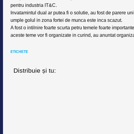
pentru industria IT&C.
Invatamintul dual ar putea fi o solutie, au fost de parere un
umple golul in zona fortei de munca este inca scazut.
A fost o intilnire foarte scurta petru temele foarte importa
aceste teme vor fi organizate in curind, au anuntat organiza
ETICHETE
Distribuie și tu: