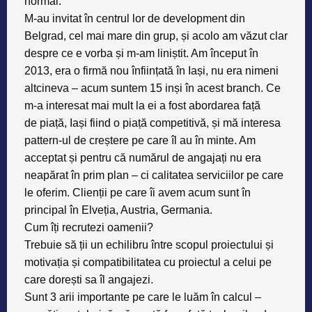
normal.
M-au invitat în centrul lor de development din
Belgrad, cel mai mare din grup, și acolo am văzut clar
despre ce e vorba și m-am liniștit. Am început în
2013, era o firmă nou înființată în Iași, nu era nimeni
altcineva – acum suntem 15 inși în acest branch. Ce
m-a interesat mai mult la ei a fost abordarea față
de piață, Iași fiind o piață competitivă, și mă interesa
pattern-ul de creștere pe care îl au în minte. Am
acceptat și pentru că numărul de angajați nu era
neapărat în prim plan – ci calitatea serviciilor pe care
le oferim. Clienții pe care îi avem acum sunt în
principal în Elveția, Austria, Germania.
Cum îți recrutezi oamenii?
Trebuie să ții un echilibru între scopul proiectului și
motivația și compatibilitatea cu proiectul a celui pe
care dorești sa îl angajezi.
Sunt 3 arii importante pe care le luăm în calcul –