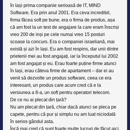
în Iași prima companie serioasă de IT,
MIND
Software
. Era prin anul 2001. Era ceva incredibil,
firma făcea soft pe bune, era o firma de produs, așa
că am fost la un test de angajare la care eram înscriși
vreo 200 de inși pe cele numai vreo 15 posturi
scoase la concurs. Era o companiei israeliană, mai
există și azi în Iași. Eu am fost respins, dar unii dintre
prietenii mei au fost angajați, iar la începutul lui 2002
am fost angajat și eu. Erau foarte puține firme atunci
în Iași, erau câteva firme de apartament – dar ei au
venit să dezvolte un produs software, ceea ce era
interesant, un produs care acum cred că e la
versiunea a 8-a, un soft pentru operatori telecom.
De ce nu ai plecat din țară?
Nu am plecat din țară, chiar dacă atunci se pleca pe
capete, pentru că pur și simplu nu am luat niciodată
în serios gândul asta.
Încă mai cred că
sunt foarte multe lucruri de făcut aici
.