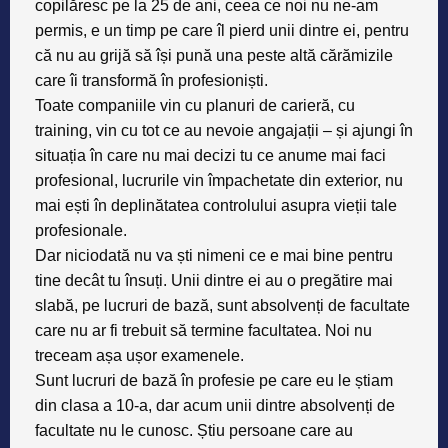
copilăresc pe la 25 de ani, ceea ce noi nu ne-am
permis
, e un timp pe care îl pierd unii dintre ei, pentru
că nu au grijă să își pună una peste altă cărămizile
care îi transformă în profesioniști.
Toate companiile vin cu planuri de carieră, cu
training, vin cu tot ce au nevoie angajații – și ajungi în
situația în care nu mai decizi tu ce anume mai faci
profesional, lucrurile vin împachetate din exterior, nu
mai ești în deplinătatea controlului asupra vieții tale
profesionale.
Dar
niciodată nu va ști nimeni ce e mai bine pentru
tine decât tu însuți
. Unii dintre ei au o pregătire mai
slabă, pe lucruri de bază, sunt absolvenți de facultate
care nu ar fi trebuit să termine facultatea. Noi nu
treceam așa ușor examenele.
Sunt lucruri de bază în profesie pe care eu le știam
din clasa a 10-a, dar acum unii dintre absolvenți de
facultate nu le cunosc
. Știu persoane care au