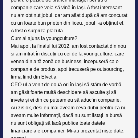
companie care voia să vină în Iași. A fost interesant –
nu am obținut jobul, dar am aflat după că am concurat
cu un foarte bun prieten din liceu, jobul l-a obținut el.
A fost o surpriză plăcută.
Cum ai ajuns la youngculture?
Mai apoi, la finalul lui 2012, am fost contactat din nou
și am intrat în discuții cu cei de la
youngculture
, care
venea din altă zonă de business, începuseră ca o
companie de produs, apoi trecuseră pe outsourcing,
firma fiind din Elveția.
CEO-ul a venit de două ori în Iași să stăm de vorbă,
am găsit foarte multă deschidere să asculte și să
învețe și ei din ce puteam eu să aduc în companie.
Au zis ok, deși eu mai aveam ceva dubii pentru că nu
aveam multe informații, dacă nu sunt listați la bursă
nu sunt obligați să facă publice toate datele
financiare ale companiei. Mi-au prezentat niște date,