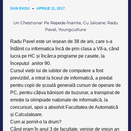
DAN RADU
APRILIE 11, 2017
Un Chestionar Pe Repede-Înainte, Cu Jaloane: Radu
Pavel, Youngculture
Radu Pavel este un ieșean de 38 de ani, care s-a
întâlnit cu informatica încă de prin clasa a VII-a, când
lucra pe HC și încărca programe pe casete, la
începutul anilor 90
.
Cursul vieții lui de iubitor de computere a fost
previzibil, a intrat la liceul de informatică, a predat
pentru copii de școală generală cursuri de operare de
PC, pentru câțiva bănișori de buzunar, a transpirat de
emoție la olimpiade naționale de informatică, la
concursuri, apoi a absolvit Facultatea de Automatică
și Calculatoare.
Cum ai pornit-o la drum?
Când eram în anul 3 de facultate, venise de vreun an