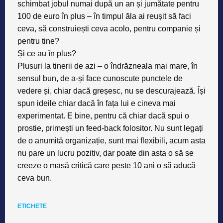
schimbat jobul numai după un an și jumătate pentru
100 de euro în plus – în timpul ăla ai reușit să faci
ceva, să construiești ceva acolo, pentru companie și
pentru tine?
Și ce au în plus?
Plusuri la tinerii de azi –
o îndrăzneala mai mare, în
sensul bun, de a-și face cunoscute punctele de
vedere și, chiar dacă greșesc, nu se descurajează
. Își
spun ideile chiar dacă în fața lui e cineva mai
experimentat. E bine, pentru că chiar dacă spui o
prostie, primești un feed-back folositor. Nu sunt legați
de o anumită organizație, sunt mai flexibili, acum asta
nu pare un lucru pozitiv, dar
poate din asta o să se
creeze o masă critică care peste 10 ani o să aducă
ceva bun
.
ETICHETE