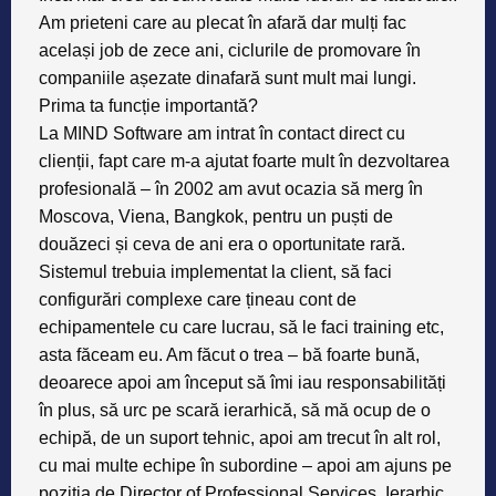
Am prieteni care au plecat în afară dar mulți fac
același job de zece ani, ciclurile de promovare în
companiile așezate dinafară sunt mult mai lungi.
Prima ta funcție importantă?
La MIND Software am intrat în contact direct cu
clienții, fapt care m-a ajutat foarte mult în dezvoltarea
profesională – în 2002 am avut ocazia să merg în
Moscova, Viena, Bangkok, pentru un puști de
douăzeci și ceva de ani era o oportunitate rară.
Sistemul trebuia implementat la client, să faci
configurări complexe care țineau cont de
echipamentele cu care lucrau, să le faci training etc,
asta făceam eu. Am făcut o trea – bă foarte bună,
deoarece apoi am început să îmi iau responsabilități
în plus, să urc pe scară ierarhică, să mă ocup de o
echipă, de un suport tehnic, apoi am trecut în alt rol,
cu mai multe echipe în subordine – apoi am ajuns pe
poziția de
Director of Professional Services
. Ierarhic,