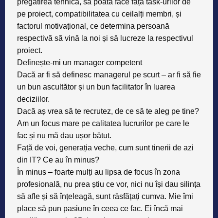
pregătirea tehnică, să poată face față task-urilor de
pe proiect, compatibilitatea cu ceilalți membri, și
factorul motivațional, ce determina persoană
respectivă să vină la noi și să lucreze la respectivul
proiect.
Definește-mi un manager competent
Dacă ar fi să definesc managerul pe scurt – ar fi să fie
un bun ascultător și un bun facilitator în luarea
deciziilor.
Dacă aș vrea să te recrutez, de ce să te aleg pe tine?
Am un focus mare pe calitatea lucrurilor pe care le
fac și nu mă dau ușor bătut.
Față de voi, generația veche, cum sunt tinerii de azi
din IT? Ce au în minus?
În minus – foarte mulți au lipsa de focus în zona
profesională, nu prea știu ce vor, nici nu își dau silința
să afle și să înțeleagă, sunt răsfățați cumva. Mie îmi
place să pun pasiune în ceea ce fac.
Ei încă mai