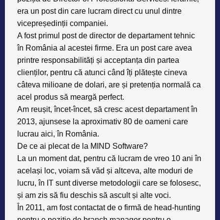
era un post din care lucram direct cu unul dintre
vicepreședinții companiei.
A fost
primul post de director de departament tehnic
în România
al acestei firme. Era un post care avea
printre responsabilități și acceptanța din partea
clienților, pentru că atunci când îți plătește cineva
câteva milioane de dolari, are și pretenția normală ca
acel produs să meargă perfect.
Am reușit, încet-încet, să cresc acest departament în
2013, ajunsese la aproximativ 80 de oameni care
lucrau aici, în România.
De ce ai plecat de la MIND Software?
La un moment dat, pentru că lucram de vreo 10 ani în
același loc, voiam să văd și altceva, alte moduri de
lucru, în IT sunt diverse metodologii care se folosesc,
și am zis să fiu deschis să ascult și alte voci.
În 2011, am fost contactat de o firmă de head-hunting
pentru o poziție de branch manager pentru o