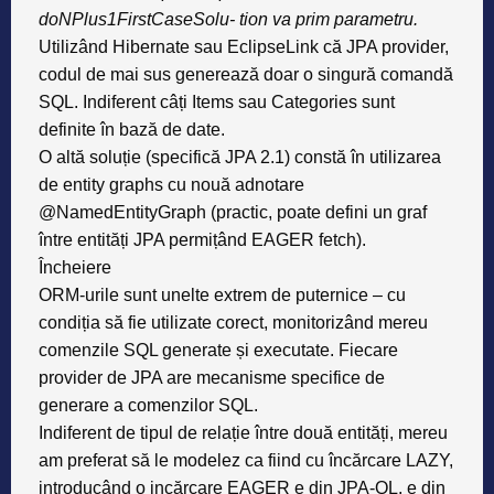
doNPlus1FirstCaseSolu- tion va prim parametru.
Utilizând Hibernate sau EclipseLink că JPA provider,
codul de mai sus generează doar o singură comandă
SQL. Indiferent câți Items sau Categories sunt
definite în bază de date.
O altă soluție (specifică JPA 2.1) constă în utilizarea
de entity graphs cu nouă adnotare
@NamedEntityGraph (practic, poate defini un graf
între entități JPA permițând EAGER fetch).
Încheiere
ORM-urile sunt unelte extrem de puternice – cu
condiția să fie utilizate corect, monitorizând mereu
comenzile SQL generate și executate. Fiecare
provider de JPA are mecanisme specifice de
generare a comenzilor SQL.
Indiferent de tipul de relație între două entități, mereu
am preferat să le modelez ca fiind cu încărcare LAZY,
introducând o incărcare EAGER e din JPA-QL, e din