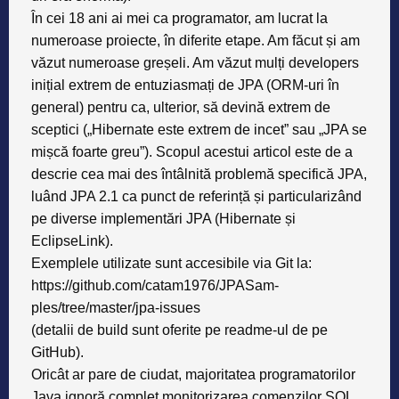
În cei 18 ani ai mei ca programator, am lucrat la
numeroase proiecte, în diferite etape. Am făcut și am
văzut numeroase greșeli. Am văzut mulți developers
inițial extrem de entuziasmați de JPA (ORM-uri în
general) pentru ca, ulterior, să devină extrem de
sceptici („Hibernate este extrem de incet” sau „JPA se
mișcă foarte greu”). Scopul acestui articol este de a
descrie cea mai des întâlnită problemă specifică JPA,
luând JPA 2.1 ca punct de referință și particularizând
pe diverse implementări JPA (Hibernate și
EclipseLink).
Exemplele utilizate sunt accesibile via Git la:
https://github.com/catam1976/JPASam-
ples/tree/master/jpa-issues
(detalii de build sunt oferite pe readme-ul de pe
GitHub).
Oricât ar pare de ciudat, majoritatea programatorilor
Java ignoră complet monitorizarea comenzilor SQL