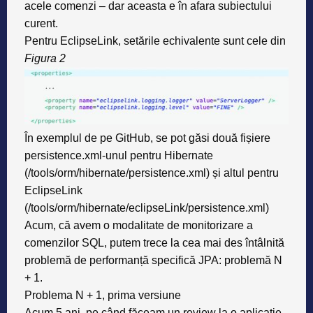
acele comenzi – dar aceasta e în afara subiectului
curent.
Pentru EclipseLink, setările echivalente sunt cele din
Figura 2
În exemplul de pe GitHub, se pot găsi două fișiere
persistence.xml-unul pentru Hibernate
(/tools/orm/hibernate/persistence.xml) și altul pentru
EclipseLink
(/tools/orm/hibernate/eclipseLink/persistence.xml)
Acum, că avem o modalitate de monitorizare a
comenzilor SQL, putem trece la cea mai des întâlnită
problemă de performanță specifică JPA: problemă N
+ 1.
Problema N + 1, prima versiune
Acum 5 ani, pe când făceam un review la o aplicație