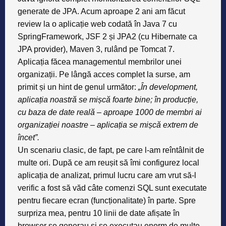
generate de JPA. Acum aproape 2 ani am făcut
review la o aplicație web codată în Java 7 cu
SpringFramework, JSF 2 și JPA2 (cu Hibernate ca
JPA provider), Maven 3, rulând pe Tomcat 7.
Aplicația făcea managementul membrilor unei
organizații. Pe lângă acces complet la surse, am
primit și un hint de genul următor:
„În development,
aplicația noastră se mișcă foarte bine; în producție,
cu baza de date reală – aproape 1000 de membri ai
organizației noastre – aplicația se mișcă extrem de
încet”.
Un scenariu clasic, de fapt, pe care l-am reîntâlnit de
multe ori. După ce am reușit să îmi configurez local
aplicația de analizat, primul lucru care am vrut să-l
verific a fost să văd câte comenzi SQL sunt executate
pentru fiecare ecran (funcționalitate) în parte. Spre
surpriza mea, pentru 10 linii de date afișate în
browser se generau și se executau enorm de multe