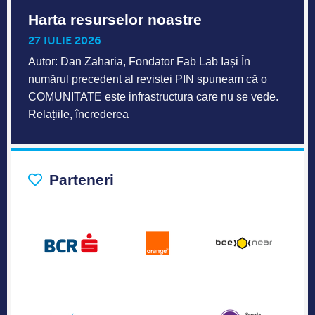
Harta resurselor noastre
27 IULIE 2026
Autor: Dan Zaharia, Fondator Fab Lab Iași În
numărul precedent al revistei PIN spuneam că o
COMUNITATE este infrastructura care nu se vede.
Relațiile, încrederea
Parteneri