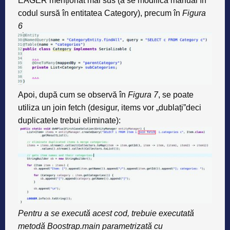
EAGER menționat mai sus (a se modifica manual în
codul sursă în entitatea Category), precum în
Figura
6
Apoi, după cum se observă în
Figura 7
, se poate
utiliza un join fetch (desigur, items vor „dublați”deci
duplicatele trebui eliminate):
Pentru a se execută acest cod, trebuie executată
metodă Boostrap.main parametrizată cu