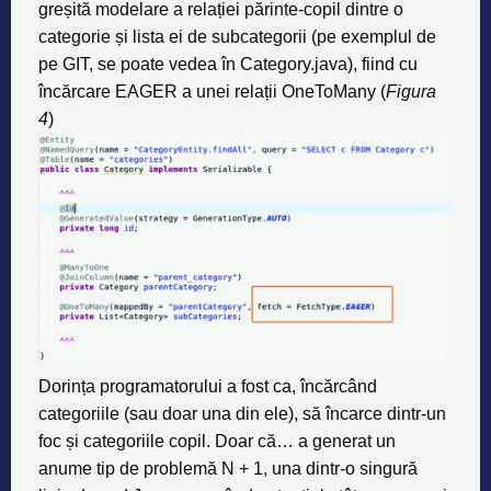
greșită modelare a relației părinte-copil dintre o
categorie și lista ei de subcategorii (pe exemplul de
pe GIT, se poate vedea în Category.java), fiind cu
încărcare EAGER a unei relații OneToMany (
Figura
4
)
Dorința programatorului a fost ca, încărcând
categoriile (sau doar una din ele), să încarce dintr-un
foc și categoriile copil. Doar că… a generat un
anume tip de problemă N + 1, una dintr-o singură