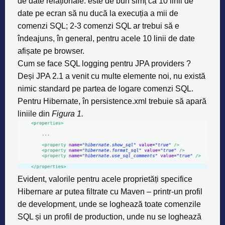
de date relaționale: este de bun simț ca 10 linii de
date pe ecran să nu ducă la execuția a mii de
comenzi SQL; 2-3 comenzi SQL ar trebui să e
îndeajuns, în general, pentru acele 10 linii de date
afișate pe browser.
Cum se face SQL logging pentru JPA providers ?
Deși JPA 2.1 a venit cu multe elemente noi, nu există
nimic standard pe partea de logare comenzi SQL.
Pentru Hibernate, în persistence.xml trebuie să apară
liniile din
Figura 1.
Evident, valorile pentru acele proprietăți specifice
Hibernare ar putea filtrate cu Maven – printr-un profil
de development, unde se loghează toate comenzile
SQL și un profil de production, unde nu se loghează