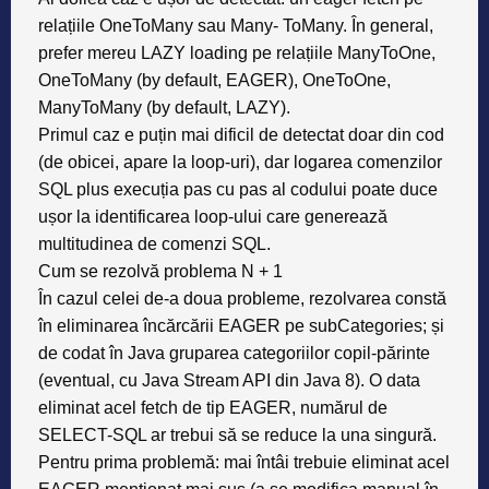
relațiile OneToMany sau Many- ToMany. În general,
prefer mereu LAZY loading pe relațiile ManyToOne,
OneToMany (by default, EAGER), OneToOne,
ManyToMany (by default, LAZY).
Primul caz e puțin mai dificil de detectat doar din cod
(de obicei, apare la loop-uri), dar logarea comenzilor
SQL plus execuția pas cu pas al codului poate duce
ușor la identificarea loop-ului care generează
multitudinea de comenzi SQL.
Cum se rezolvă problema N + 1
În cazul celei de-a doua probleme, rezolvarea constă
în eliminarea încărcării EAGER pe subCategories; și
de codat în Java gruparea categoriilor copil-părinte
(eventual, cu Java Stream API din Java 8). O data
eliminat acel fetch de tip EAGER, numărul de
SELECT-SQL ar trebui să se reduce la una singură.
Pentru prima problemă: mai întâi trebuie eliminat acel