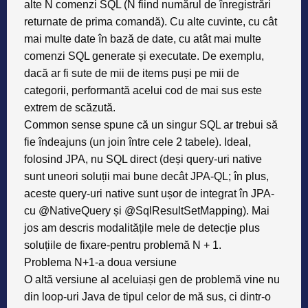
alte N comenzi SQL (N fiind numărul de înregistrări
returnate de prima comandă). Cu alte cuvinte, cu cât
mai multe date în bază de date, cu atât mai multe
comenzi SQL generate și executate. De exemplu,
dacă ar fi sute de mii de items puși pe mii de
categorii, performantă acelui cod de mai sus este
extrem de scăzută.
Common sense spune că un singur SQL ar trebui să
fie îndeajuns (un join între cele 2 tabele). Ideal,
folosind JPA, nu SQL direct (deși query-uri native
sunt uneori soluții mai bune decât JPA-QL; în plus,
aceste query-uri native sunt ușor de integrat în JPA-
cu @NativeQuery și @SqlResultSetMapping). Mai
jos am descris modalitățile mele de detecție plus
soluțiile de fixare-pentru problemă N + 1.
Problema N+1-a doua versiune
O altă versiune al aceluiași gen de problemă vine nu
din loop-uri Java de tipul celor de mă sus, ci dintr-o