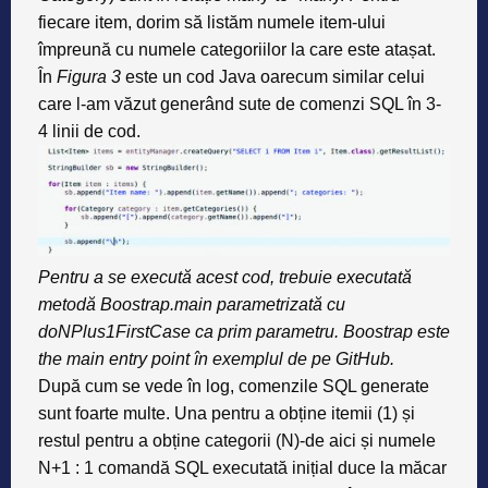
fiecare item, dorim să listăm numele item-ului
împreună cu numele categoriilor la care este atașat.
În
Figura 3
este un cod Java oarecum similar celui
care l-am văzut generând sute de comenzi SQL în 3-
4 linii de cod.
Pentru a se execută acest cod, trebuie executată
metodă Boostrap.main parametrizată cu
doNPlus1FirstCase ca prim parametru. Boostrap este
the main entry point în exemplul de pe GitHub.
După cum se vede în log, comenzile SQL generate
sunt foarte multe. Una pentru a obține itemii (1) și
restul pentru a obține categorii (N)-de aici și numele
N+1 : 1 comandă SQL executată inițial duce la măcar