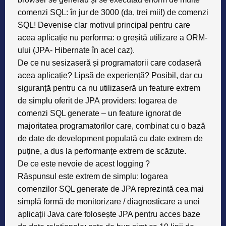
comenzi SQL: în jur de 3000 (da, trei mii!) de comenzi
SQL! Devenise clar motivul principal pentru care
acea aplicație nu performa: o greșită utilizare a ORM-
ului (JPA- Hibernate în acel caz).
De ce nu sesizaseră și programatorii care codaseră
acea aplicație? Lipsă de experiență? Posibil, dar cu
siguranță pentru ca nu utilizaseră un feature extrem
de simplu oferit de JPA providers: logarea de
comenzi SQL generate – un feature ignorat de
majoritatea programatorilor care, combinat cu o bază
de date de development populată cu date extrem de
puține, a dus la performanțe extrem de scăzute.
De ce este nevoie de acest logging ?
Răspunsul este extrem de simplu: logarea
comenzilor SQL generate de JPA reprezintă cea mai
simplă formă de monitorizare / diagnosticare a unei
aplicații Java care folosește JPA pentru acces baze