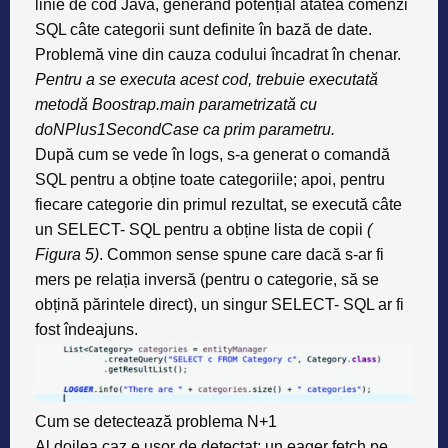
linie de cod Java, generând potențial atâtea comenzi
SQL câte categorii sunt definite în bază de date.
Problemă vine din cauza codului încadrat în chenar.
Pentru a se executa acest cod, trebuie executată
metodă Boostrap.main parametrizată cu
doNPlus1SecondCase ca prim parametru.
După cum se vede în logs, s-a generat o comandă
SQL pentru a obține toate categoriile; apoi, pentru
fiecare categorie din primul rezultat, se execută câte
un SELECT- SQL pentru a obține lista de copii
(
Figura 5)
. Common sense spune care dacă s-ar fi
mers pe relația inversă (pentru o categorie, să se
obțină părintele direct), un singur SELECT- SQL ar fi
fost îndeajuns.
Cum se detectează problema N+1
Al doilea caz e ușor de detectat: un eager fetch pe