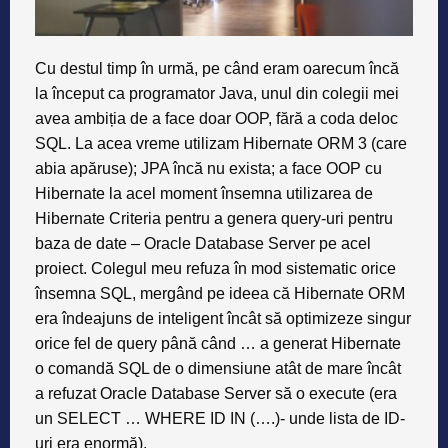
Cu destul timp în urmă, pe când eram oarecum încă
la început ca programator Java, unul din colegii mei
avea ambiția de a face doar OOP, fără a coda deloc
SQL. La acea vreme utilizam Hibernate ORM 3 (care
abia apăruse); JPA încă nu exista; a face OOP cu
Hibernate la acel moment însemna utilizarea de
Hibernate Criteria pentru a genera query-uri pentru
baza de date – Oracle Database Server pe acel
proiect. Colegul meu refuza în mod sistematic orice
însemna SQL, mergând pe ideea că Hibernate ORM
era îndeajuns de inteligent încât să optimizeze singur
orice fel de query până când … a generat Hibernate
o comandă SQL de o dimensiune atât de mare încât
a refuzat Oracle Database Server să o execute (era
un SELECT … WHERE ID IN (….)- unde lista de ID-
uri era enormă).