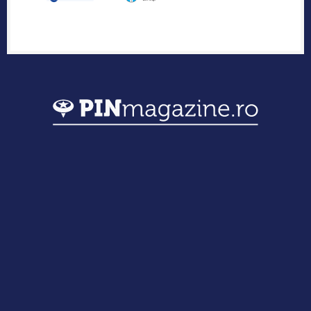
Publicația industriei regionale de IT &
Outsourcing
Urmărește-ne
Termeni și Condiții
Politică de confidențialitate
Cookies