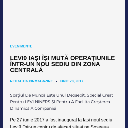
EVENIMENTE
LEVI9 IAȘI ÎȘI MUTĂ OPERAȚIUNILE
ÎNTR-UN NOU SEDIU DIN ZONA
CENTRALĂ
REDACTIA PINMAGAZINE
IUNIE 28, 2017
Spațiul De Muncă Este Unul Deosebit, Special Creat
Pentru LEVI NINERS Și Pentru A Facilita Creșterea
Dinamică A Companiei
Pe 27 iunie 2017 a fost inaugurat la Iași noul sediu
Levi9, într-un centru de afaceri situat pe Șoseaua