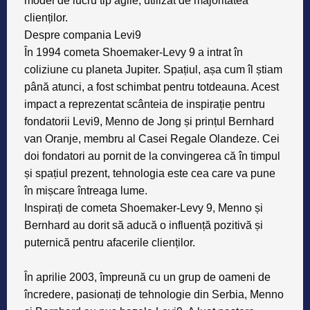
model de lucru tip agile, utilizat de majoritatea
clienților.
Despre compania Levi9
În 1994 cometa Shoemaker-Levy 9 a intrat în
coliziune cu planeta Jupiter. Spațiul, așa cum îl știam
până atunci, a fost schimbat pentru totdeauna. Acest
impact a reprezentat scânteia de inspirație pentru
fondatorii Levi9, Menno de Jong și prințul Bernhard
van Oranje, membru al Casei Regale Olandeze. Cei
doi fondatori au pornit de la convingerea că în timpul
și spațiul prezent, tehnologia este cea care va pune
în mișcare întreaga lume.
Inspirați de cometa Shoemaker-Levy 9, Menno și
Bernhard au dorit să aducă o influență pozitivă și
puternică pentru afacerile clienților.
În aprilie 2003, împreună cu un grup de oameni de
încredere, pasionați de tehnologie din Serbia, Menno