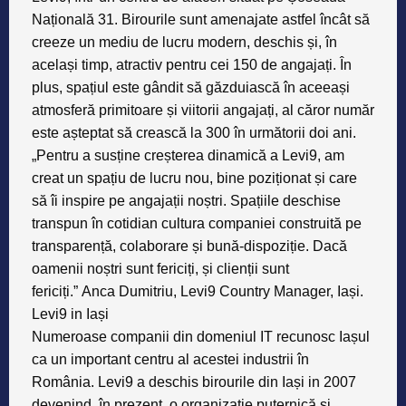
Națională 31. Birourile sunt amenajate astfel încât să
creeze un mediu de lucru modern, deschis și, în
același timp, atractiv pentru cei 150 de angajați. În
plus, spațiul este gândit să găzduiască în aceeași
atmosferă primitoare și viitorii angajați, al căror număr
este așteptat să crească la 300 în următorii doi ani.
„Pentru a susține creșterea dinamică a Levi9, am
creat un spațiu de lucru nou, bine poziționat și care
să îi inspire pe angajații noștri. Spațiile deschise
transpun în cotidian cultura companiei construită pe
transparență, colaborare și bună-dispoziție. Dacă
oamenii noștri sunt fericiți, și clienții sunt
fericiți.”
Anca Dumitriu, Levi9 Country Manager, Iași
.
Levi9 in Iași
Numeroase companii din domeniul IT recunosc Iașul
ca un important centru al acestei industrii în
România. Levi9 a deschis birourile din Iași in 2007
devenind, în prezent, o organizație puternică și