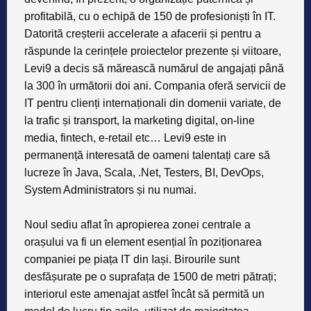
profitabilă, cu o echipă de 150 de profesioniști în IT.
Datorită creșterii accelerate a afacerii și pentru a
răspunde la cerințele proiectelor prezente și viitoare,
Levi9 a decis să mărească numărul de angajați până
la 300 în următorii doi ani. Compania oferă servicii de
IT pentru clienți internaționali din domenii variate, de
la trafic și transport, la marketing digital, on-line
media, fintech, e-retail etc… Levi9 este in
permanență interesată de oameni talentați care să
lucreze în Java, Scala, .Net, Testers, BI, DevOps,
System Administrators și nu numai.
Noul sediu aflat în apropierea zonei centrale a
orașului va fi un element esențial în poziționarea
companiei pe piața IT din Iași. Birourile sunt
desfășurate pe o suprafața de 1500 de metri pătrați;
interiorul este amenajat astfel încât să permită un