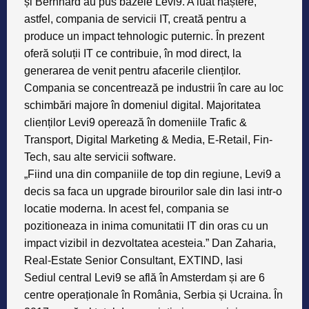
și Bernhard au pus bazele Levi9. A luat naștere,
astfel, compania de servicii IT, creată pentru a
produce un impact tehnologic puternic. În prezent
oferă soluții IT ce contribuie, în mod direct, la
generarea de venit pentru afacerile clienților.
Compania se concentrează pe industrii în care au loc
schimbări majore în domeniul digital. Majoritatea
clienților Levi9 operează în domeniile Trafic &
Transport, Digital Marketing & Media, E-Retail, Fin-
Tech, sau alte servicii software.
„Fiind una din companiile de top din regiune, Levi9 a
decis sa faca un upgrade birourilor sale din Iasi intr-o
locatie moderna. In acest fel, compania se
pozitioneaza in inima comunitatii IT din oras cu un
impact vizibil in dezvoltatea acesteia.”
Dan Zaharia,
Real-Estate Senior Consultant, EXTIND, Iasi
Sediul central Levi9 se află în Amsterdam și are 6
centre operaționale în România, Serbia și Ucraina. În