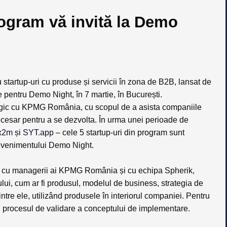
gram vă invită la Demo
startup-uri cu produse și servicii în zona de B2B, lansat de
pentru Demo Night, în 7 martie, în București.
ategic cu KPMG România, cu scopul de a asista companiile
necesar pentru a se dezvolta. În urma unei perioade de
x2m
și
SYT.app
– cele 5 startup-uri din program sunt
l evenimentului Demo Night.
iri cu managerii ai KPMG România și cu echipa Spherik,
lui, cum ar fi produsul, modelul de business, strategia de
re ele, utilizând produsele în interiorul companiei. Pentru
ntru procesul de validare a conceptului de implementare.