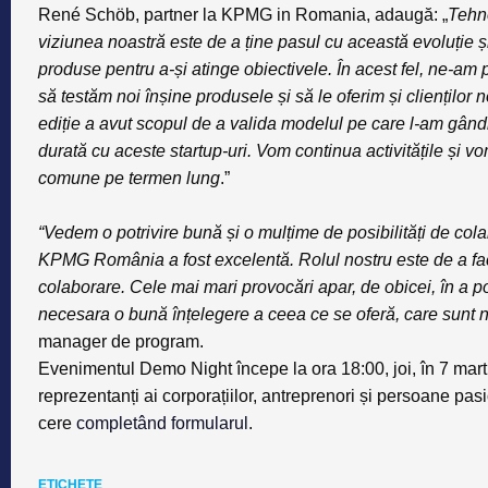
René Schöb
, partner la KPMG in Romania, adaugă: „
Tehno
viziunea noastră este de a ține pasul cu această evoluție și 
produse pentru a-și atinge obiectivele. În acest fel, ne-am p
să testăm noi înșine produsele și să le oferim și clienților 
ediție a avut scopul de a valida modelul pe care l-am gând
durată cu aceste startup-uri. Vom continua activitățile și v
comune pe termen lung
.”
“Vedem o potrivire bună și o mulțime de posibilități de cola
KPMG România a fost excelentă. Rolul nostru este de a faci
colaborare. Cele mai mari provocări apar, de obicei, în a po
necesara o bună înțelegere a ceea ce se oferă, care sunt ne
manager de program.
Evenimentul Demo Night începe la ora 18:00, joi, în 7 mart
reprezentanți ai corporațiilor, antreprenori și persoane pas
cere
completând formularul
.
ETICHETE