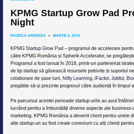
KPMG Startup Grow Pad Pro
Night
RAVEICA ANDREEA
MARTIE 6, 2019
KPMG Startup Grow Pad
– programul de accelerare pentru 
către KPMG România și Spherik Accelerator, se pregătește 
Programul a fost lansat în 2018, printr-un parteneriat str
de tip startup să găsească resursele potrivite și suportul 
colaborare de șase luni,
Nifty Learning
,
iFactor
,
Jobful
,
Bo
pregătite să-și prezinte progresul către audiență în timpu
Pe parcursul acestei perioade startup-urile au avut întâln
lucrând pentru a îmbunătăți diverse aspecte ale business-u
marketing. KPMG România a devenit client pentru unele dint
alte startup-uri au fost create conexiuni cu alți clienți pe