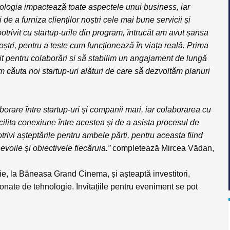
logia impactează toate aspectele unui business, iar
de a furniza clienților noștri cele mai bune servicii și
otrivit cu startup-urile din program, întrucât am avut șansa
noștri, pentru a teste cum funcționează în viața reală. Prima
it pentru colaborări și să stabilim un angajament de lungă
om căuta noi startup-uri alături de care să dezvoltăm planuri
borare între startup-uri și companii mari, iar colaborarea cu
lita conexiune între acestea și de a asista procesul de
trivi așteptările pentru ambele părți, pentru aceasta fiind
voile și obiectivele fiecăruia.”
completează
Mircea Vădan
,
ie, la Băneasa Grand Cinema, și așteaptă investitori,
ionate de tehnologie. Invitațiile pentru eveniment se pot