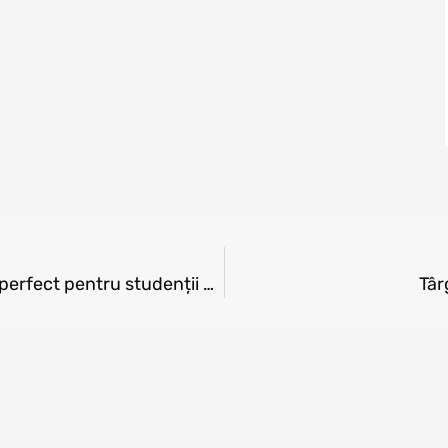
INNOVATION LABS: un poligon de încercare perfect pentru studenții creativi în tehnologie
Târ