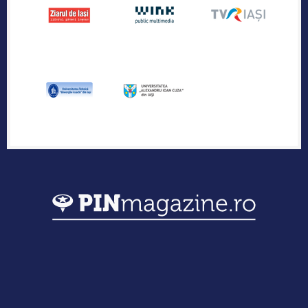
Publicația industriei regionale de IT &
Outsourcing
Urmărește-ne