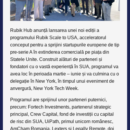
Rubik Hub anunță lansarea unei noi ediții a
programului Rubik Scale to USA, acceleratorul
conceput pentru a sprijini startupurile europene de tip
pre-serie A în extinderea comercială pe piața din
Statele Unite. Construit alături de parteneri și
fondatori cu o vastă experiență în SUA, programul va
avea loc în perioada martie – iunie și va culmina cu o
delegație în New York, în timpul unui eveniment de
anvergură, New York Tech Week.
Programul are sprijinul unor parteneri puternici,
precum:
Fortech Investments
, partenerul strategic
principal,
Crew Capital
, fond de investiții cu capital
de risc din SUA,
UiPath
, primul unicorn românesc,
AmCham Romania
,
Lexters
și
Legally Remote
, doi