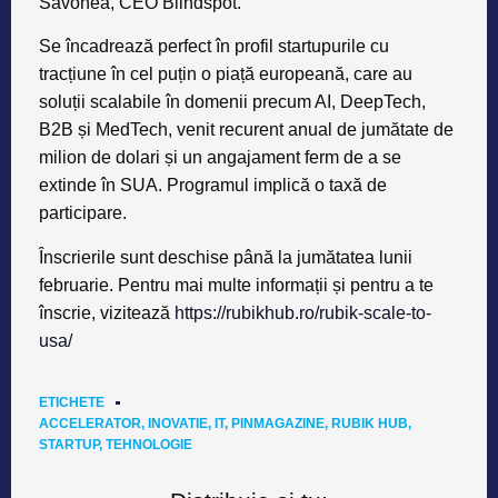
Savonea, CEO Blindspot.
Se încadrează perfect în profil startupurile cu
tracțiune în cel puțin o piață europeană, care au
soluții scalabile în domenii precum AI, DeepTech,
B2B și MedTech, venit recurent anual de jumătate de
milion de dolari și un angajament ferm de a se
extinde în SUA. Programul implică o taxă de
participare.
Înscrierile sunt deschise până la jumătatea lunii
februarie. Pentru mai multe informații și pentru a te
înscrie, vizitează
https://rubikhub.ro/rubik-scale-to-
usa/
ETICHETE
ACCELERATOR
,
INOVATIE
,
IT
,
PINMAGAZINE
,
RUBIK HUB
,
STARTUP
,
TEHNOLOGIE