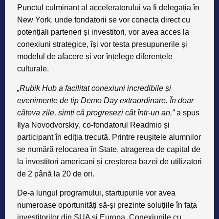
Punctul culminant al acceleratorului va fi delegația în
New York, unde fondatorii se vor conecta direct cu
potențiali parteneri și investitori, vor avea acces la
conexiuni strategice, își vor testa presupunerile și
modelul de afacere și vor înțelege diferențele
culturale.
„Rubik Hub a facilitat conexiuni incredibile și
evenimente de tip Demo Day extraordinare. În doar
câteva zile, simți că progresezi cât într-un an,”
a spus
Ilya Novodvorskiy
, co-fondatorul Readmio și
participant în ediția trecută. Printre reușitele alumnilor
se numără relocarea în State, atragerea de capital de
la investitori americani și creșterea bazei de utilizatori
de 2 până la 20 de ori.
De-a lungul programului, startupurile vor avea
numeroase oportunități să-și prezinte soluțiile în fața
investitorilor din SUA și Europa. Conexiunile cu