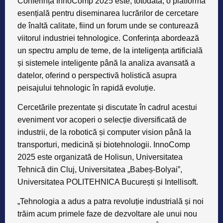
Conferința InnoComp 2025 este, totodată, o platformă
esențială pentru diseminarea lucrărilor de cercetare
de înaltă calitate, fiind un forum unde se conturează
viitorul industriei tehnologice. Conferința abordează
un spectru amplu de teme, de la inteligența artificială
și sistemele inteligente până la analiza avansată a
datelor, oferind o perspectivă holistică asupra
peisajului tehnologic în rapidă evoluție.
Cercetările prezentate și discutate în cadrul acestui
eveniment vor acoperi o selecție diversificată de
industrii, de la robotică și computer vision până la
transporturi, medicină și biotehnologii. InnoComp
2025 este organizată de
Holisun
, Universitatea
Tehnică din Cluj, Universitatea „Babeș-Bolyai”,
Universitatea POLITEHNICA București și Intellisoft.
„Tehnologia a adus a patra revoluție industrială și noi
trăim acum primele faze de dezvoltare ale unui nou