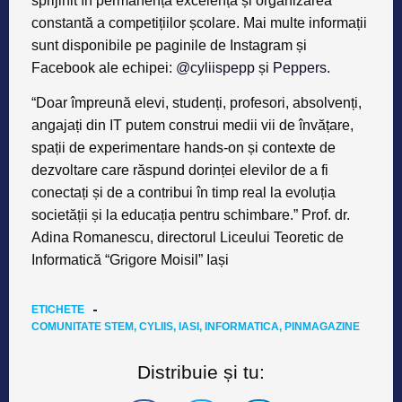
sprijinit în permanență excelența și organizarea
constantă a competițiilor școlare. Mai multe informații
sunt disponibile pe paginile de Instagram și
Facebook ale echipei:
@
cyliispepp
și
Peppers
.
“Doar împreună elevi, studenți, profesori, absolvenți,
angajați din IT putem construi medii vii de învățare,
spații de experimentare hands-on și contexte de
dezvoltare care răspund dorinței elevilor de a fi
conectați și de a contribui în timp real la evoluția
societății și la educația pentru schimbare.” Prof. dr.
Adina Romanescu, directorul Liceului Teoretic de
Informatică “Grigore Moisil” Iași
ETICHETE
COMUNITATE STEM
,
CYLIIS
,
IASI
,
INFORMATICA
,
PINMAGAZINE
Distribuie și tu: