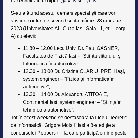
Facebook ale echipei:
@cyliis
și
CyLiis
.
S-au alăturat acestui demers specialiști care vor
susține conferințe și vor discuta mâine, 28 ianuarie
2023 (Universitatea Al.I.Cuza Iași, Sala L1, et.1, corp
A) cu elevii:
11.30 – 12.00 Lect. Univ. Dr. Paul GASNER,
Facultatea de Fizică Iași – “Știința viitorului și
Informatica în automotive”;
12.30 – 13.00 Dr. Cristina OLARIU, PREH Iași,
system engineer – “Fizica și Informatica în
automotive”;
13.30 – 14.00 Dr. Alexandru ATITOAIE,
Continental Iași, system engineer – “Știința în
tehnologia automotive”.
Tot în acest weekend se desfășoară la Liceul Teoretic
de Informatică “Grigore Moisil” Iași a 3-a ediție a
concursului Peppers++, la care participă online peste