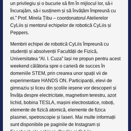
un privilegiu și o bucurie să fim în mijlocul lor, să-i
încurajăm, să-i susținem și să învățăm împreună cu
ei.” Prof. Mirela Țibu – coordonatorul Atelierelor
CyLiis și mentorul echipelor de robotică CyLiis și
Peppers.
Membrii echipei de robotică CyLiis împreună cu
studenții și absolvenții Facultății de Fizică,
Universitatea “Al. I. Cuza” Iași ne propun pentru acest
weekend călătoria spre o carieră de succes în
domeniile STEM, prin crearea unor spații vii de
experimentare HANDS ON. Participanții, elevi de
gimnaziu și liceu din școlile ieșene vor descoperi și
învăța despre electricitate, magnetism terestru, azot
lichid, bobina TESLA, mașini electrostatice, roboți,
elemente de fizică atomică, elemente de fizica
plasmei, spetroscopie și laseri. Mai multe informații
sunt disponibile pe paginile de Instagram și