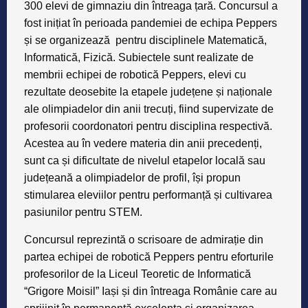
300 elevi de gimnaziu din întreaga țară. Concursul a
fost inițiat în perioada pandemiei de echipa Peppers
și se organizează pentru disciplinele Matematică,
Informatică, Fizică. Subiectele sunt realizate de
membrii echipei de robotică Peppers, elevi cu
rezultate deosebite la etapele județene și naționale
ale olimpiadelor din anii trecuți, fiind supervizate de
profesorii coordonatori pentru disciplina respectivă.
Acestea au în vedere materia din anii precedenți,
sunt ca și dificultate de nivelul etapelor locală sau
județeană a olimpiadelor de profil, își propun
stimularea eleviilor pentru performanță și cultivarea
pasiunilor pentru STEM.
Concursul reprezintă o scrisoare de admirație din
partea echipei de robotică Peppers pentru eforturile
profesorilor de la Liceul Teoretic de Informatică
“Grigore Moisil” Iași și din întreaga Românie care au